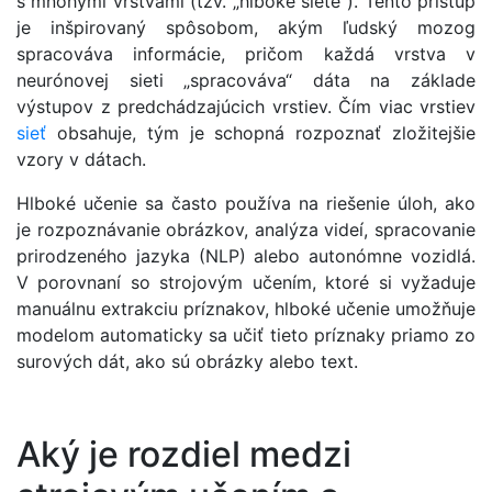
s mnohými vrstvami (tzv. „hlboké siete“). Tento prístup
je inšpirovaný spôsobom, akým ľudský mozog
spracováva informácie, pričom každá vrstva v
neurónovej sieti „spracováva“ dáta na základe
výstupov z predchádzajúcich vrstiev. Čím viac vrstiev
sieť
obsahuje, tým je schopná rozpoznať zložitejšie
vzory v dátach.
Hlboké učenie sa často používa na riešenie úloh, ako
je rozpoznávanie obrázkov, analýza videí, spracovanie
prirodzeného jazyka (NLP) alebo autonómne vozidlá.
V porovnaní so strojovým učením, ktoré si vyžaduje
manuálnu extrakciu príznakov, hlboké učenie umožňuje
modelom automaticky sa učiť tieto príznaky priamo zo
surových dát, ako sú obrázky alebo text.
Aký je rozdiel medzi