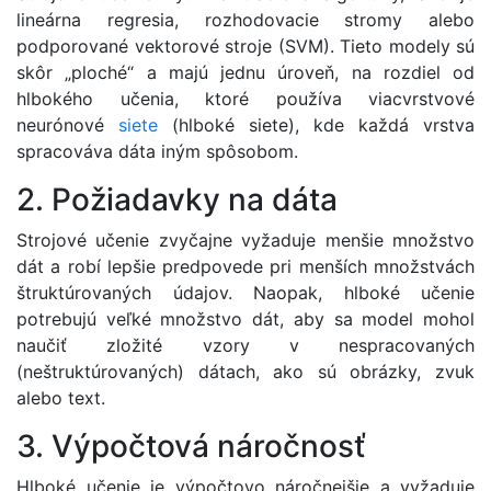
lineárna regresia, rozhodovacie stromy alebo
podporované vektorové stroje (SVM). Tieto modely sú
skôr „ploché“ a majú jednu úroveň, na rozdiel od
hlbokého učenia, ktoré používa viacvrstvové
neurónové
siete
(hlboké siete), kde každá vrstva
spracováva dáta iným spôsobom.
2. Požiadavky na dáta
Strojové učenie zvyčajne vyžaduje menšie množstvo
dát a robí lepšie predpovede pri menších množstvách
štruktúrovaných údajov. Naopak, hlboké učenie
potrebujú veľké množstvo dát, aby sa model mohol
naučiť zložité vzory v nespracovaných
(neštruktúrovaných) dátach, ako sú obrázky, zvuk
alebo text.
3. Výpočtová náročnosť
Hlboké učenie je výpočtovo náročnejšie a vyžaduje