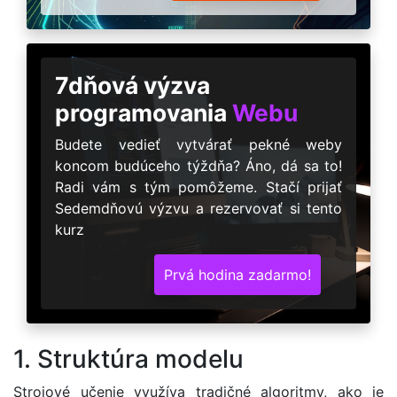
7dňová výzva
programovania
Webu
Budete vedieť vytvárať pekné weby
koncom budúceho týždňa? Áno, dá sa to!
Radi vám s tým pomôžeme. Stačí prijať
Sedemdňovú výzvu a rezervovať si tento
kurz
Prvá hodina zadarmo!
1. Struktúra modelu
Strojové učenie využíva tradičné algoritmy, ako je