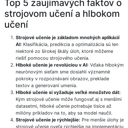
Top 5 zaujímavých faktov o
strojovom učení a hlbokom
učení
Strojové učenie je základom mnohých aplikácií
AI:
Klasifikácia, predikcia a optimalizácia sú len
niektoré zo širokej škály úloh, ktoré môžeme
riešiť pomocou strojového učenia.
Hlboké učenie je revolúciou v AI:
Vďaka hlbokým
neurónovým sieťam sme dosiahli významné
pokroky v rozpoznávaní obrazov, preklade
textov a generovaní umenia.
Hlboké učenie si vyžaduje veľké množstvo dát:
Kým strojové učenie môže fungovať aj s menšími
datasetmi, hlboké učenie potrebuje tisíce až
milióny príkladov na to, aby sa model naučil.
Strojové učenie je rýchlejšie:
Pre menšie úlohy je
strojové učenie oveľa rýchlejšie na implementáciu