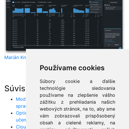
Marián Knězek
Používame cookies
Súbory cookie a ďalšie
Súvisiace články:
technológie sledovania
používame na zlepšenie vášho
Modely BERT a GPT: Nové horizonty v
zážitku z prehliadania našich
spracovaní prirodzeného jazyka
webových stránok, na to, aby sme
Optimalizácia hyperparametrov v strojovom
vám zobrazovali prispôsobený
učení: Techniky a nástroje
obsah a cielené reklamy, na
Cloudové nasadenie AI: Praktické príklady a