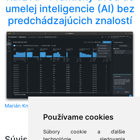
umelej inteligencie (AI) bez
predchádzajúcich znalostí
Marián Knězek
Používame cookies
Súbory cookie a ďalšie
Súvisiace články:
technológie sledovania