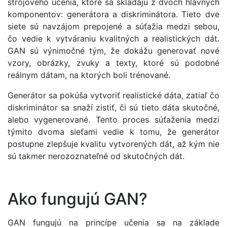
strojového učenia, ktoré sa skladajú z dvoch hlavných
komponentov: generátora a diskriminátora. Tieto dve
siete sú navzájom prepojené a súťažia medzi sebou,
čo vedie k vytváraniu kvalitných a realistických dát.
GAN sú výnimočné tým, že dokážu generovať nové
vzory, obrázky, zvuky a texty, ktoré sú podobné
reálnym dátam, na ktorých boli trénované.
Generátor sa pokúša vytvoriť realistické dáta, zatiaľ čo
diskriminátor sa snaží zistiť, či sú tieto dáta skutočné,
alebo vygenerované. Tento proces súťaženia medzi
týmito dvoma sieťami vedie k tomu, že generátor
postupne zlepšuje kvalitu vytvorených dát, až kým nie
sú takmer nerozoznateľné od skutočných dát.
Ako fungujú GAN?
GAN fungujú na princípe učenia sa na základe