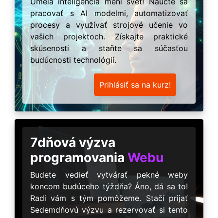
Umelá inteligencia mení svet! Naučte sa
pracovať s AI modelmi, automatizovať
procesy a využívať strojové učenie vo
vašich projektoch. Získajte praktické
skúsenosti a staňte sa súčasťou
budúcnosti technológií.
Prihlásiť sa na kurz!
7dňová výzva
programovania
Webu
Budete vedieť vytvárať pekné weby
koncom budúceho týždňa? Áno, dá sa to!
Radi vám s tým pomôžeme. Stačí prijať
Sedemdňovú výzvu a rezervovať si tento