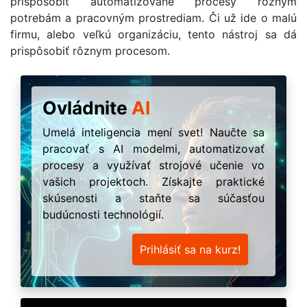
prispôsobiť automatizované procesy rôznym
potrebám a pracovným prostrediam. Či už ide o malú
firmu, alebo veľkú organizáciu, tento nástroj sa dá
prispôsobiť rôznym procesom.
Ovládnite
AI
Umelá inteligencia mení svet! Naučte sa
pracovať s AI modelmi, automatizovať
procesy a využívať strojové učenie vo
vašich projektoch. Získajte praktické
skúsenosti a staňte sa súčasťou
budúcnosti technológií.
Prihlásiť sa na kurz!