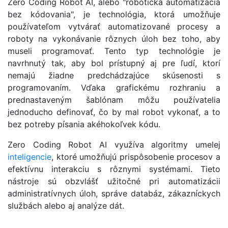
Zero Coding Robot AI, alebo "robotická automatizácia
bez kódovania", je technológia, ktorá umožňuje
používateľom vytvárať automatizované procesy a
roboty na vykonávanie rôznych úloh bez toho, aby
museli programovať. Tento typ technológie je
navrhnutý tak, aby bol prístupný aj pre ľudí, ktorí
nemajú žiadne predchádzajúce skúsenosti s
programovaním. Vďaka grafickému rozhraniu a
prednastaveným šablónam môžu používatelia
jednoducho definovať, čo by mal robot vykonať, a to
bez potreby písania akéhokoľvek kódu.
Zero Coding Robot AI využíva algoritmy umelej
inteligencie
, ktoré umožňujú prispôsobenie procesov a
efektívnu interakciu s rôznymi systémami. Tieto
nástroje sú obzvlášť užitočné pri automatizácii
administratívnych úloh, správe databáz, zákazníckych
službách alebo aj analýze dát.