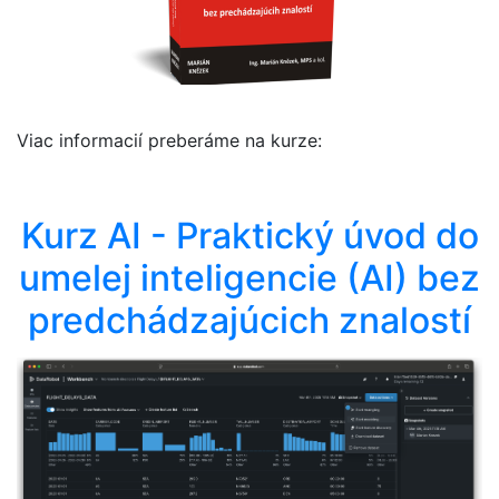
Viac informacií preberáme na kurze:
Kurz AI - Praktický úvod do
umelej inteligencie (AI) bez
predchádzajúcich znalostí