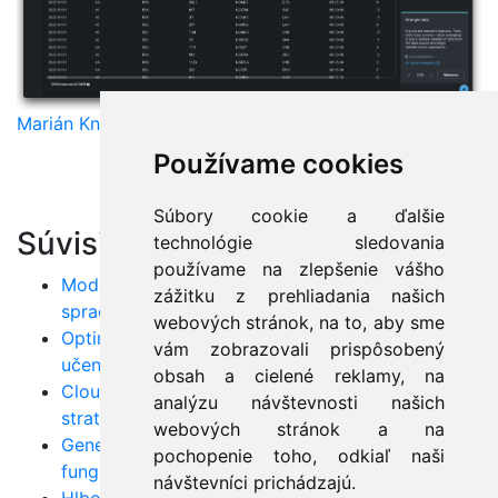
Marián Knězek
Používame cookies
Súbory cookie a ďalšie
Súvisiace články:
technológie sledovania
používame na zlepšenie vášho
Modely BERT a GPT: Nové horizonty v
zážitku z prehliadania našich
spracovaní prirodzeného jazyka
webových stránok, na to, aby sme
Optimalizácia hyperparametrov v strojovom
vám zobrazovali prispôsobený
učení: Techniky a nástroje
obsah a cielené reklamy, na
Cloudové nasadenie AI: Praktické príklady a
analýzu návštevnosti našich
stratégie
webových stránok a na
Generatívne adversárne siete (GAN): Čo sú, ako
pochopenie toho, odkiaľ naši
fungujú a aké aplikácie majú?
návštevníci prichádzajú.