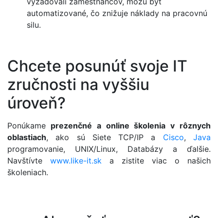
vyžadovali zamestnancov, môžu byť
automatizované, čo znižuje náklady na pracovnú
silu.
​Chcete posunúť svoje IT
zručnosti na vyššiu
úroveň?
Ponúkame
prezenčné a online školenia v rôznych
oblastiach
, ako sú Siete TCP/IP a
Cisco
,
Java
programovanie, UNIX/Linux, Databázy a ďalšie.
Navštívte
www.like-it.sk
a zistite viac o našich
školeniach.