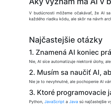
Aký význam má AI v 
V budúcnosti môžeme očakávať, že AI sa 
každého riadku kódu, ale skôr na návrh arch
Najčastejšie otázky
1. Znamená AI koniec pr
Nie, AI síce automatizuje niektoré úlohy, a
2. Musím sa naučiť AI, 
Nie je to nevyhnutné, ale pochopenie AI vá
3. Ktoré programovacie j
Python,
JavaScript
a
Java
sú najčastejšie vy