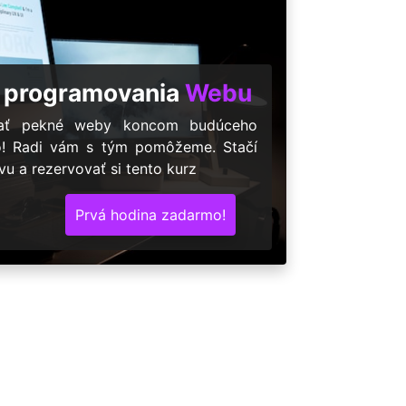
 programovania
Webu
árať pekné weby koncom budúceho
o! Radi vám s tým pomôžeme. Stačí
u a rezervovať si tento kurz
Prvá hodina zadarmo!