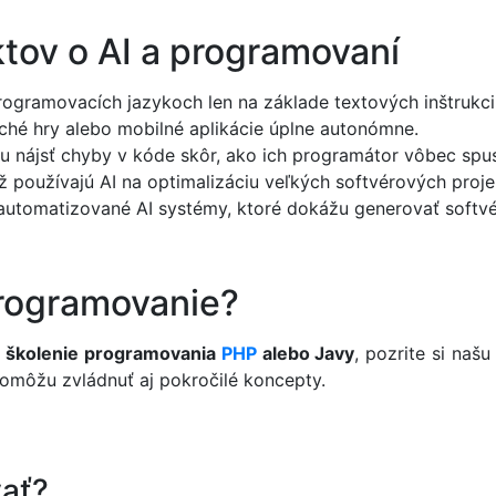
tov o AI a programovaní
ogramovacích jazykoch len na základe textových inštrukcií
ché hry alebo mobilné aplikácie úplne autonómne.
u nájsť chyby v kóde skôr, ako ich programátor vôbec spus
 používajú AI na optimalizáciu veľkých softvérových proje
utomatizované AI systémy, ktoré dokážu generovať softvé
programovanie?
e školenie programovania
PHP
alebo Javy
, pozrite si naš
pomôžu zvládnuť aj pokročilé koncepty.
ať?