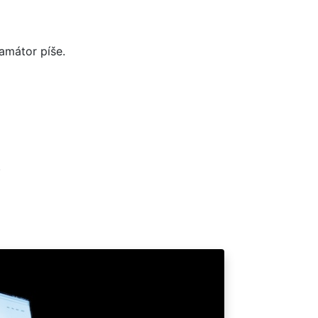
amátor píše.
.