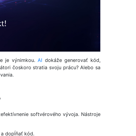
ie je výnimkou.
AI
dokáže generovať kód,
tori čoskoro stratia svoju prácu? Alebo sa
vania.
?
efektívnenie softvérového vývoja. Nástroje
 a dopĺňať kód.