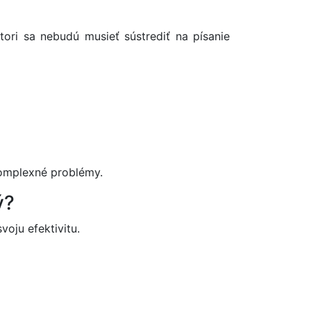
ri sa nebudú musieť sústrediť na písanie
 komplexné problémy.
ý?
oju efektivitu.