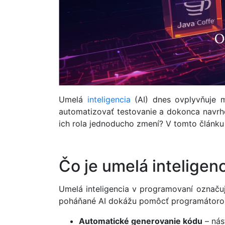
Umelá
inteligencia
(AI) dnes ovplyvňuje m
automatizovať testovanie a dokonca navrho
ich rola jednoducho zmení? V tomto článku
Čo je umelá inteligen
Umelá inteligencia v programovaní označuj
poháňané AI dokážu pomôcť programátorom
Automatické generovanie kódu
– nás