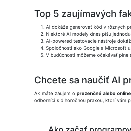
Top 5 zaujímavých fak
AI dokáže generovať kód v rôznych pr
Niektoré AI modely dnes píšu jednodu
AI-powered testovacie nástroje dokáž
Spoločnosti ako Google a Microsoft už
V budúcnosti môžeme očakávať plne a
Chcete sa naučiť AI 
Ak máte záujem o
prezenčné alebo onlin
odborníci s dlhoročnou praxou, ktorí vám 
Ako začať programov