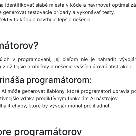
 identifikovať slabé miesta v kóde a navrhovať optimalizá
 generovať testovacie prípady a vykonávať testy.
fektivitu kódu a navrhuje lepšie riešenia.
mátorov?
loh v programovaní, jej cieľom nie je nahradiť vývojá
zložitejšie problémy a riešenie vyšších úrovní abstrakcie.
prináša programátorom:
 AI môže generovať šablóny, ktoré programátori upravia po
tívnejšie vďaka prediktívnym funkciám AI nástrojov.
haliť chyby, ktoré by vývojár mohol prehliadnuť.
 pre programátorov