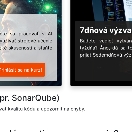
7dňová výzva
učte sa pracovať s AI
užívať strojové učenie
Budete vedieť vytv
ické skúsenosti a staňte
týždňa? Áno, dá sa t
prijať Sedemdňovú výzv
Prihlásiť sa na kurz!
apr. SonarQube)
ať kvalitu kódu a upozorniť na chyby.