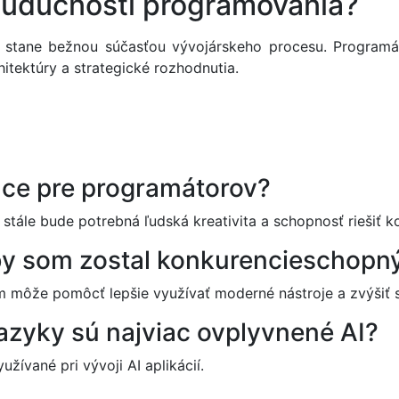
budúcnosti programovania?
stane bežnou súčasťou vývojárskeho procesu. Programáto
itektúry a strategické rozhodnutia.
áce pre programátorov?
le stále bude potrebná ľudská kreativita a schopnosť riešiť
aby som zostal konkurencieschopn
m môže pomôcť lepšie využívať moderné nástroje a zvýšiť sv
azyky sú najviac ovplyvnené AI?
užívané pri vývoji AI aplikácií.