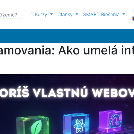
IT Kurzy
Články
SMART Riešenia
movania: Ako umelá int