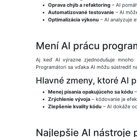
Oprava chýb a refaktoring
– AI pomáha
Automatizované testovanie
– AI môže
Optimalizácia výkonu
– AI analyzuje e
Mení AI prácu progra
Aj keď AI výrazne zjednodušuje mnoho ú
Programátori sa vďaka AI môžu sústrediť na 
Hlavné zmeny, ktoré AI 
Menej písania opakujúceho sa kódu
–
Zrýchlenie vývoja
– kódovanie je efek
Zlepšenie kvality kódu
– AI dokáže od
Najlepšie AI nástroje