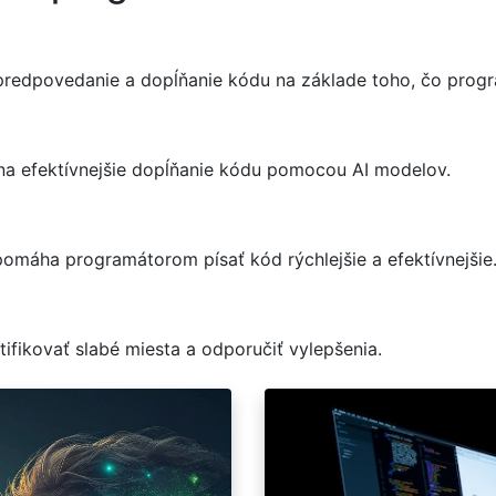
 predpovedanie a dopĺňanie kódu na základe toho, čo progr
á na efektívnejšie dopĺňanie kódu pomocou AI modelov.
omáha programátorom písať kód rýchlejšie a efektívnejšie
ifikovať slabé miesta a odporučiť vylepšenia.