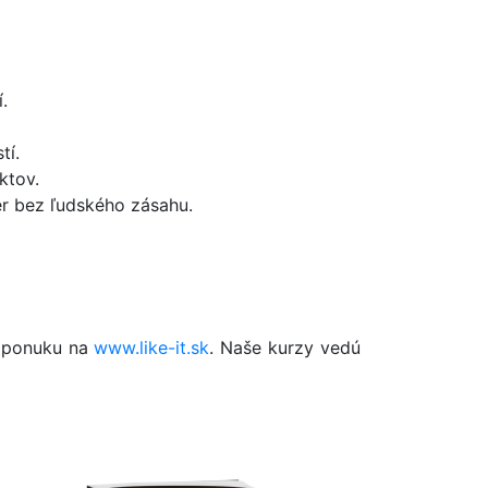
.
tí.
ktov.
r bez ľudského zásahu.
u ponuku na
www.like-it.sk
. Naše kurzy vedú