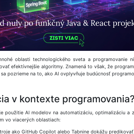
nohé oblasti technologického sveta a programovanie n
vať efektívnejšie algoritmy. Znamená to však, že programá
 sa pozrieme na to, ako AI ovplyvňuje budúcnosť programo
cia v kontexte programovania
e použitie AI modelov na automatizáciu, optimalizáciu a z
 vo viacerých oblastiach:
troje ako GitHub Copilot alebo Tabnine dokážu predikovať