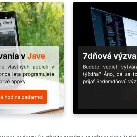
vania v
Jave
7dňová výzva
ie vlastných appiek v
Budete vedieť vytv
onca leta programujete
týždňa? Áno, dá sa t
 prvé appky
prijať Sedemdňovú výzv
vá hodina zadarmo!