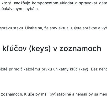
e, ktorý umožňuje komponentom ukladať a spravovať dát
neočakávaným chybám.
správu stavu. Uistite sa, že stav aktualizujete správne a 
e kľúčov (keys) v zoznamoch
ežité priradiť každému prvku unikátny kľúč (key). Bez n
 zoznamoch. Kľúče by mali byť stabilné a nemali by sa men