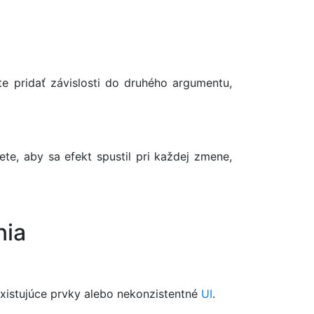
e pridať závislosti do druhého argumentu,
ete, aby sa efekt spustil pri každej zmene,
nia
existujúce prvky alebo nekonzistentné
UI
.