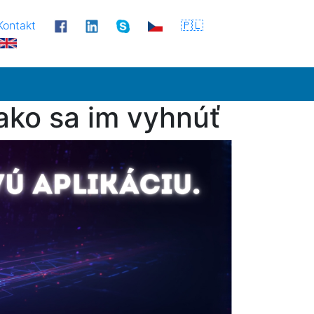
Kontakt
🇵🇱
 ako sa im vyhnúť