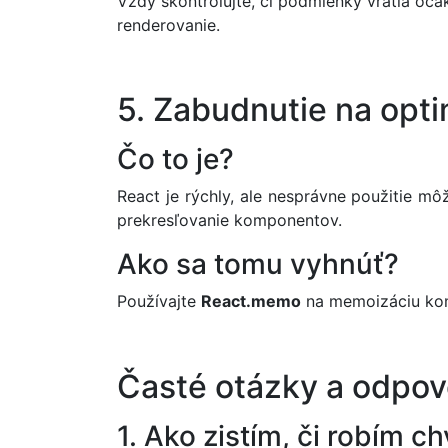
Vždy skontrolujte, či podmienky vrátia oča
renderovanie.
5. Zabudnutie na opti
Čo to je?
React je rýchly, ale nesprávne použitie 
prekresľovanie komponentov.
Ako sa tomu vyhnúť?
Používajte
React.memo
na memoizáciu ko
Časté otázky a odpo
1. Ako zistím, či robím c