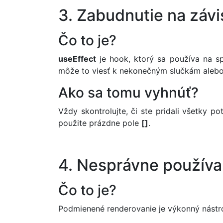
3. Zabudnutie na závis
Čo to je?
useEffect
je hook, ktorý sa používa na sp
môže to viesť k nekonečným slučkám alebo
Ako sa tomu vyhnúť?
Vždy skontrolujte, či ste pridali všetky po
použite prázdne pole
[]
.
4. Nesprávne použív
Čo to je?
Podmienené renderovanie je výkonný nástro