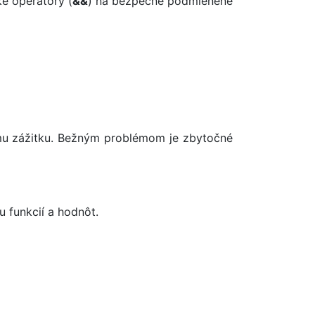
ké operátory (
&&
) na bezpečné podmienené
ému zážitku. Bežným problémom je zbytočné
u funkcií a hodnôt.