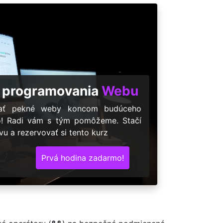
 programovania
Webu
árať pekné weby koncom budúceho
o! Radi vám s tým pomôžeme. Stačí
u a rezervovať si tento kurz
Prvá hodina zadarmo!