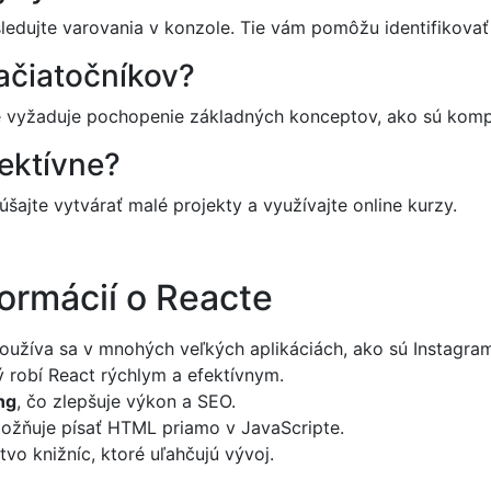
ledujte varovania v konzole. Tie vám pomôžu identifikovať
ačiatočníkov?
le vyžaduje pochopenie základných konceptov, ako sú komp
fektívne?
úšajte vytvárať malé projekty a využívajte online kurzy.
ormácií o Reacte
oužíva sa v mnohých veľkých aplikáciách, ako sú Instagra
ý robí React rýchlym a efektívnym.
ng
, čo zlepšuje výkon a SEO.
možňuje písať HTML priamo v JavaScripte.
o knižníc, ktoré uľahčujú vývoj.