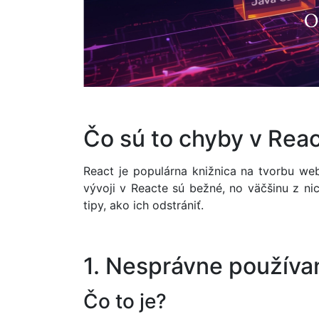
Čo sú to chyby v Rea
React je populárna knižnica na tvorbu web
vývoji v Reacte sú bežné, no väčšinu z ni
tipy, ako ich odstrániť.
1. Nesprávne používan
Čo to je?