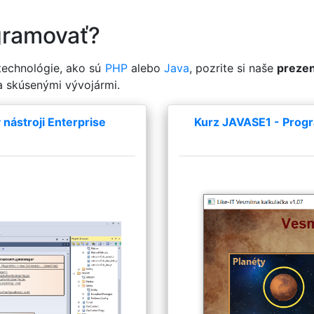
gramovať?
 technológie, ako sú
PHP
alebo
Java
, pozrite si naše
prezen
a skúsenými vývojármi.
nástroji Enterprise
Kurz JAVASE1 - Progr