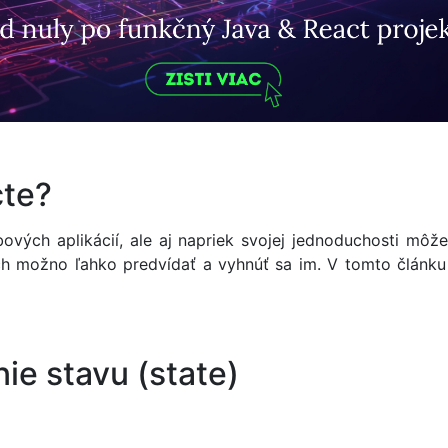
cte?
ových aplikácií, ale aj napriek svojej jednoduchosti môž
ch možno ľahko predvídať a vyhnúť sa im. V tomto článku
ie stavu (state)