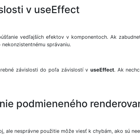
losti v useEffect
úšťanie vedľajších efektov v komponentoch. Ak zabudnet
 nekonzistentnému správaniu.
trebné závislosti do poľa závislostí v
useEffect
. Ak nechc
anie podmieneného renderova
j, ale nesprávne použitie môže viesť k chybám, ako sú ne