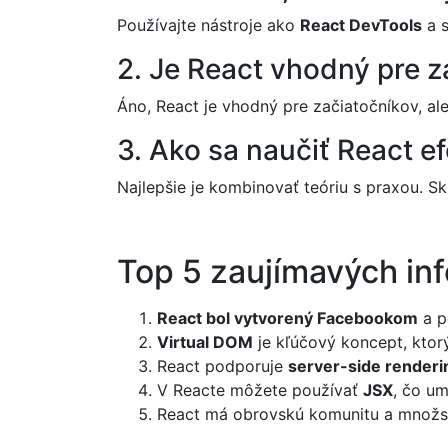
Používajte nástroje ako
React DevTools
a s
2. Je React vhodný pre z
Áno, React je vhodný pre začiatočníkov, a
3. Ako sa naučiť React e
Najlepšie je kombinovať teóriu s praxou. Sk
Top 5 zaujímavých inf
React bol vytvorený Facebookom
a p
Virtual DOM
je kľúčový koncept, ktor
React podporuje
server-side renderi
V Reacte môžete používať
JSX
, čo u
React má obrovskú komunitu a množstv