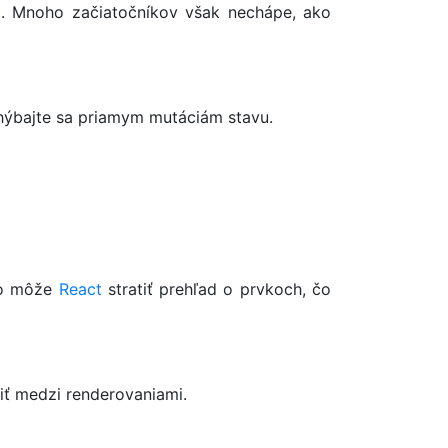
a. Mnoho začiatočníkov však nechápe, ako
vyhýbajte sa priamym mutáciám stavu.
eho môže
React
stratiť prehľad o prvkoch, čo
iť medzi renderovaniami.