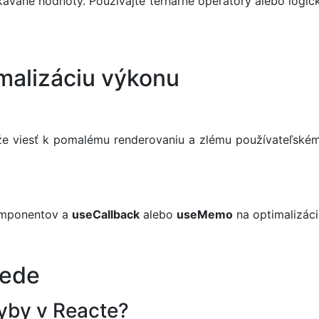
kávané hodnoty. Používajte ternárne operátory alebo logic
malizáciu výkonu
môže viesť k pomalému renderovaniu a zlému používateľsk
mponentov a
useCallback
alebo
useMemo
na optimalizáci
vede
hyby v Reacte?