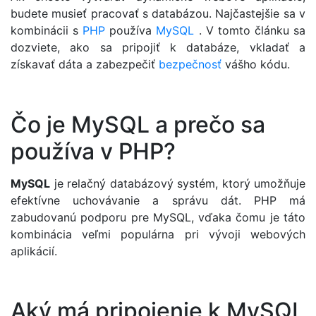
budete musieť pracovať s databázou. Najčastejšie sa v
kombinácii s
PHP
používa
MySQL
. V tomto článku sa
dozviete, ako sa pripojiť k databáze, vkladať a
získavať dáta a zabezpečiť
bezpečnosť
vášho kódu.
Čo je MySQL a prečo sa
používa v PHP?
MySQL
je relačný databázový systém, ktorý umožňuje
efektívne uchovávanie a správu dát. PHP má
zabudovanú podporu pre MySQL, vďaka čomu je táto
kombinácia veľmi populárna pri vývoji webových
aplikácií.
Aký má pripojenie k MySQL