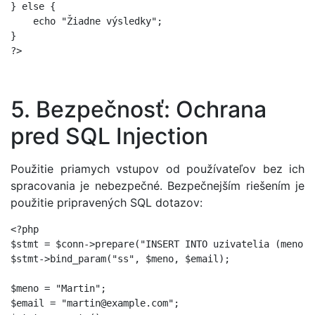
} else {

    echo "Žiadne výsledky";

}

5. Bezpečnosť: Ochrana
pred SQL Injection
Použitie priamych vstupov od používateľov bez ich
spracovania je nebezpečné. Bezpečnejším riešením je
použitie pripravených SQL dotazov:
<?php

$stmt = $conn->prepare("INSERT INTO uzivatelia (meno, 
$stmt->bind_param("ss", $meno, $email);

$meno = "Martin";

$email = "martin@example.com";
