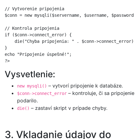
// Vytvorenie pripojenia

$conn = new mysqli($servername, $username, $password, 
// Kontrola pripojenia

if ($conn->connect_error) {

    die("Chyba pripojenia: " . $conn->connect_error);

}

echo "Pripojenie úspešné!";

Vysvetlenie:
– vytvorí pripojenie k databáze.
new mysqli()
– kontroluje, či sa pripojenie
$conn->connect_error
podarilo.
– zastaví skript v prípade chyby.
die()
3. Vkladanie údajov do