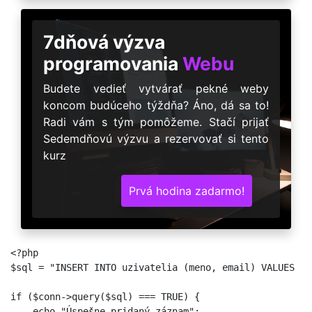
7dňová výzva
programovania
Webu
Budete vedieť vytvárať pekné weby
koncom budúceho týždňa? Áno, dá sa to!
Radi vám s tým pomôžeme. Stačí prijať
Sedemdňovú výzvu a rezervovať si tento
kurz
Prvá hodina zadarmo!
<?php

$sql = "INSERT INTO uzivatelia (meno, email) VALUES ('
if ($conn->query($sql) === TRUE) {

    echo "Úspešne pridaný záznam";
