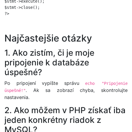
$stmt->execute();

$stmt->close();

Najčastejšie otázky
1. Ako zistím, či je moje
pripojenie k databáze
úspešné?
Po pripojení vypíšte správu
echo "Pripojenie
. Ak sa zobrazí chyba, skontrolujte
úspešné!"
nastavenia.
2. Ako môžem v PHP získať iba
jeden konkrétny riadok z
MySQL?