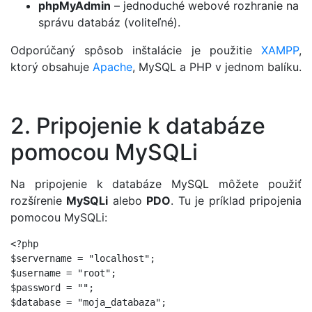
phpMyAdmin
– jednoduché webové rozhranie na
správu databáz (voliteľné).
Odporúčaný spôsob inštalácie je použitie
XAMPP
,
ktorý obsahuje
Apache
, MySQL a PHP v jednom balíku.
2. Pripojenie k databáze
pomocou MySQLi
Na pripojenie k databáze MySQL môžete použiť
rozšírenie
MySQLi
alebo
PDO
. Tu je príklad pripojenia
pomocou MySQLi:
<?php

$servername = "localhost";

$username = "root";

$password = "";

$database = "moja_databaza";
