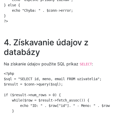
} else {

    echo "Chyba: " . $conn->error;

}

4. Získavanie údajov z
databázy
Na získanie údajov použite SQL príkaz
:
SELECT
<?php

$sql = "SELECT id, meno, email FROM uzivatelia";

$result = $conn->query($sql);

if ($result->num_rows > 0) {

    while($row = $result->fetch_assoc()) {

        echo "ID: " . $row["id"]. " - Meno: " . $row["
    }
