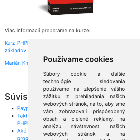
Viac informacií preberáme na kurze:
Kurz PHPMYSQLAJAX - Tvorba webových stránok od
základov v PHP a MySQL
Používame cookies
Marián Knězek
Súbory cookie a ďalšie
technológie sledovania
používame na zlepšenie vášho
Súvisiace články:
zážitku z prehliadania našich
webových stránok, na to, aby sme
Paypal ako platobná brána pre eshopy
vám zobrazovali prispôsobený
Takto si vytvoríte prvú web stránku na webe v
obsah a cielené reklamy, na
PHP!
analýzu návštevnosti našich
Aké sú najčastejšie chyby začínajúcich
webových stránok a na
programátorov?