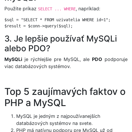
Použite príkaz
, napríklad:
SELECT ... WHERE
$sql = "SELECT * FROM uzivatelia WHERE id=1";

3. Je lepšie používať MySQLi
alebo PDO?
MySQLi
je rýchlejšie pre MySQL, ale
PDO
podporuje
viac databázových systémov.
Top 5 zaujímavých faktov o
PHP a MySQL
MySQL je jedným z najpoužívanejších
databázových systémov na svete.
PHP má natívnu podporu pre MySQL už od