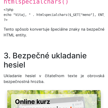
htmlspecialchars()
<?php

echo "Vitaj, " . htmlspecialchars($_GET["meno"], ENT_Q
Tento spôsob konvertuje špeciálne znaky na bezpečné
HTML entity.
3. Bezpečné ukladanie
hesiel
Ukladanie hesiel v čitateľnom texte je obrovská
bezpečnostná hrozba.
Online kurz