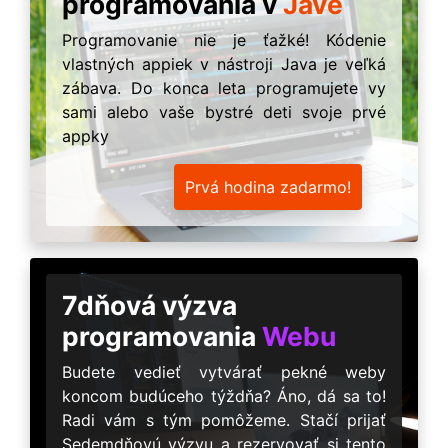
programovania v
Jave
Programovanie nie je ťažké! Kódenie
vlastných appiek v nástroji Java je veľká
zábava. Do konca leta programujete vy
sami alebo vaše bystré deti svoje prvé
appky
Prvá hodina zadarmo!
7dňová výzva
programovania
Webu
Budete vedieť vytvárať pekné weby
koncom budúceho týždňa? Áno, dá sa to!
Radi vám s tým pomôžeme. Stačí prijať
Sedemdňovú výzvu a rezervovať si tento