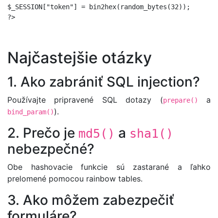
$_SESSION["token"] = bin2hex(random_bytes(32));

Najčastejšie otázky
1. Ako zabrániť SQL injection?
Používajte pripravené SQL dotazy (
a
prepare()
).
bind_param()
2. Prečo je
a
md5()
sha1()
nebezpečné?
Obe hashovacie funkcie sú zastarané a ľahko
prelomené pomocou rainbow tables.
3. Ako môžem zabezpečiť
formuláre?