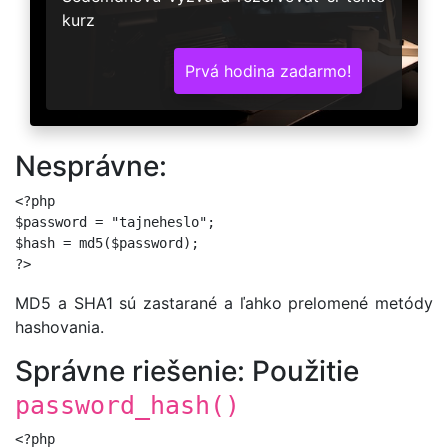
kurz
Prvá hodina zadarmo!
Nesprávne:
<?php

$password = "tajneheslo";

$hash = md5($password);

MD5 a SHA1 sú zastarané a ľahko prelomené metódy
hashovania.
Správne riešenie: Použitie
password_hash()
<?php
