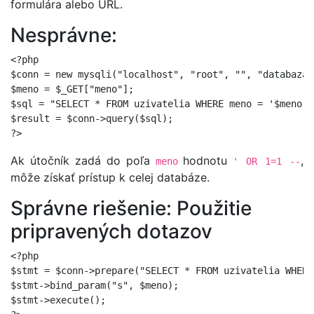
formulára alebo URL.
Nesprávne:
<?php

$conn = new mysqli("localhost", "root", "", "databaza")
$meno = $_GET["meno"];

$sql = "SELECT * FROM uzivatelia WHERE meno = '$meno'";
$result = $conn->query($sql);

Ak útočník zadá do poľa
hodnotu
,
meno
' OR 1=1 --
môže získať prístup k celej databáze.
Správne riešenie: Použitie
pripravených dotazov
<?php

$stmt = $conn->prepare("SELECT * FROM uzivatelia WHERE
$stmt->bind_param("s", $meno);

$stmt->execute();
