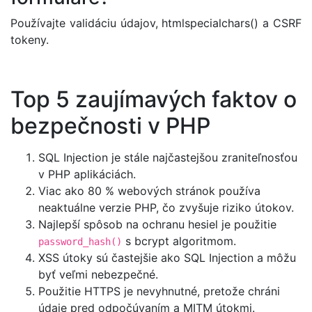
Používajte validáciu údajov, htmlspecialchars() a CSRF
tokeny.
Top 5 zaujímavých faktov o
bezpečnosti v PHP
SQL Injection je stále najčastejšou zraniteľnosťou
v PHP aplikáciách.
Viac ako 80 % webových stránok používa
neaktuálne verzie PHP, čo zvyšuje riziko útokov.
Najlepší spôsob na ochranu hesiel je použitie
s bcrypt algoritmom.
password_hash()
XSS útoky sú častejšie ako SQL Injection a môžu
byť veľmi nebezpečné.
Použitie HTTPS je nevyhnutné, pretože chráni
údaje pred odpočúvaním a MITM útokmi.