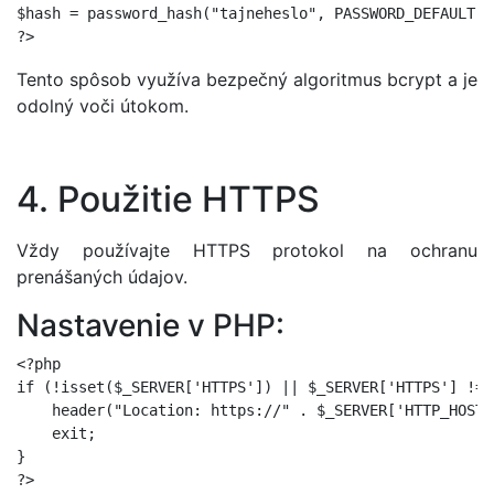
$hash = password_hash("tajneheslo", PASSWORD_DEFAULT);

Tento spôsob využíva bezpečný algoritmus bcrypt a je
odolný voči útokom.
4. Použitie HTTPS
Vždy používajte HTTPS protokol na ochranu
prenášaných údajov.
Nastavenie v PHP:
<?php

if (!isset($_SERVER['HTTPS']) || $_SERVER['HTTPS'] !==
    header("Location: https://" . $_SERVER['HTTP_HOST'
    exit;

}
