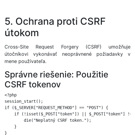
5. Ochrana proti CSRF
útokom
Cross-Site Request Forgery (CSRF) umožňuje
útočníkovi vykonávať neoprávnené požiadavky v
mene používateľa.
Správne riešenie: Použitie
CSRF tokenov
<?php

session_start();

if ($_SERVER["REQUEST_METHOD"] == "POST") {

    if (!isset($_POST["token"]) || $_POST["token"] !==
        die("Neplatný CSRF token.");

    }

}
