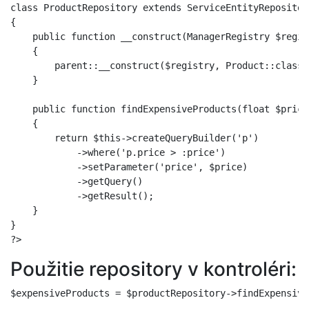
class ProductRepository extends ServiceEntityRepository
{

    public function __construct(ManagerRegistry $regist
    {

        parent::__construct($registry, Product::class);
    }

    public function findExpensiveProducts(float $price
    {

        return $this->createQueryBuilder('p')

            ->where('p.price > :price')

            ->setParameter('price', $price)

            ->getQuery()

            ->getResult();

    }

}

Použitie repository v kontroléri: