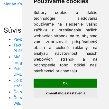
Používame cookies
Marián Knězek
Súbory cookie a ďalšie
technológie sledovania
používame na zlepšenie vášho
Súvisiace články:
zážitku z prehliadania našich
webových stránok, na to, aby sme
Paypal ako platobná brána pre eshopy
vám zobrazovali prispôsobený
Takto si vytvoríte prvú web stránku na webe v
obsah a cielené reklamy, na
PHP!
analýzu návštevnosti našich
Aké sú najčastejšie chyby začínajúcich
webových stránok a na
programátorov?
pochopenie toho, odkiaľ naši
Príklady otázok zo skúšky OCUP: OMG Certified
návštevníci prichádzajú.
UML Professional? Trúfate si?
Čo ponúka framework Symfony pre webové
OK
stránky PHP?
Čo sú Microservices v Jave a prečo ich chcete?
Zmeniť moje nastavenia
Čo sú webové kontajnery Apache Tomcat a
Wildfly?