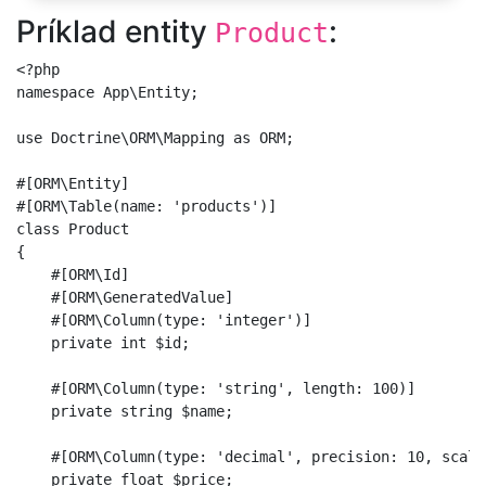
Príklad entity
:
Product
<?php

namespace App\Entity;

use Doctrine\ORM\Mapping as ORM;

#[ORM\Entity]

#[ORM\Table(name: 'products')]

class Product

{

    #[ORM\Id]

    #[ORM\GeneratedValue]

    #[ORM\Column(type: 'integer')]

    private int $id;

    #[ORM\Column(type: 'string', length: 100)]

    private string $name;

    #[ORM\Column(type: 'decimal', precision: 10, scale:
    private float $price;
