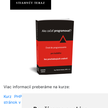
STIAHNÚT TERAZ
Viac informacií preberáme na kurze:
Kurz PHP - Programovanie dynamických webových
stránok v PHP a úvod do AJAXu