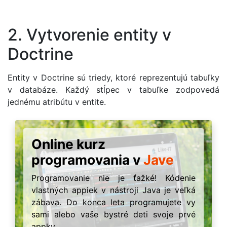
2. Vytvorenie entity v
Doctrine
Entity v Doctrine sú triedy, ktoré reprezentujú tabuľky
v databáze. Každý stĺpec v tabuľke zodpovedá
jednému atribútu v entite.
Online kurz
programovania v
Jave
Programovanie nie je ťažké! Kódenie
vlastných appiek v nástroji Java je veľká
zábava. Do konca leta programujete vy
sami alebo vaše bystré deti svoje prvé
appky