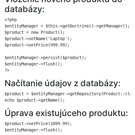
databázy:
<?php

$entityManager = $this->getDoctrine()->getManager();

$product = new Product();

$product->setName('Laptop');

$product->setPrice(999.99);

$entityManager->persist($product);

$entityManager->flush();

Načítanie údajov z databázy:
$product = $entityManager->getRepository(Product::clas
Úprava existujúceho produktu:
$product->setPrice(1099.99);
