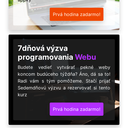
Prvá hodina zadarmo!
7dňová výzva
programovania
Webu
Budete vedieť vytvárať pekné weby
koncom budúceho týždňa? Áno, dá sa to!
Radi vám s tým pomôžeme. Stačí prijať
Sedemdňovú výzvu a rezervovať si tento
kurz
Prvá hodina zadarmo!