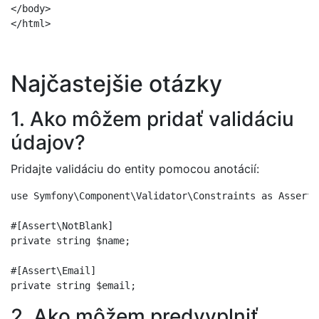
</body>

Najčastejšie otázky
1. Ako môžem pridať validáciu
údajov?
Pridajte validáciu do entity pomocou anotácií:
use Symfony\Component\Validator\Constraints as Assert;

#[Assert\NotBlank]

private string $name;

#[Assert\Email]

2. Ako môžem predvyplniť