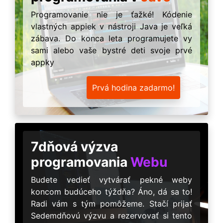
Programovanie nie je ťažké! Kódenie
vlastných appiek v nástroji Java je veľká
zábava. Do konca leta programujete vy
sami alebo vaše bystré deti svoje prvé
appky
Prvá hodina zadarmo!
7dňová výzva
programovania
Webu
Budete vedieť vytvárať pekné weby
koncom budúceho týždňa? Áno, dá sa to!
Radi vám s tým pomôžeme. Stačí prijať
Sedemdňovú výzvu a rezervovať si tento