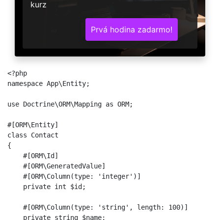
kurz
Prvá hodina zadarmo!
<?php

namespace App\Entity;

use Doctrine\ORM\Mapping as ORM;

#[ORM\Entity]

class Contact

{

    #[ORM\Id]

    #[ORM\GeneratedValue]

    #[ORM\Column(type: 'integer')]

    private int $id;

    #[ORM\Column(type: 'string', length: 100)]

    private string $name;
