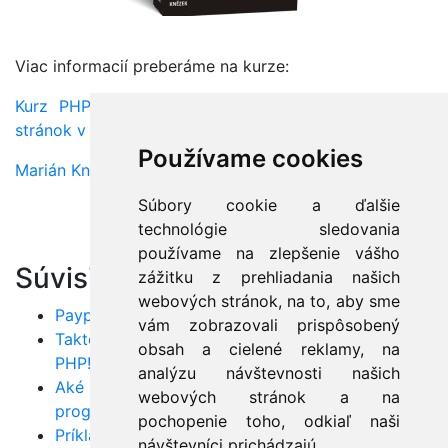
Viac informacií preberáme na kurze:
Kurz PHP - Programovanie dynamických webových
stránok v PHP a úvod do AJAXu
Používame cookies
Marián Knězek
Súbory cookie a ďalšie
technológie sledovania
používame na zlepšenie vášho
Súvisiace články:
zážitku z prehliadania našich
webových stránok, na to, aby sme
Paypal ako platobná brána pre eshopy
vám zobrazovali prispôsobený
Takto si vytvoríte prvú web stránku na webe v
obsah a cielené reklamy, na
PHP!
analýzu návštevnosti našich
Aké sú najčastejšie chyby začínajúcich
webových stránok a na
programátorov?
pochopenie toho, odkiaľ naši
Príklady otázok zo skúšky OCUP: OMG Certified
návštevníci prichádzajú.