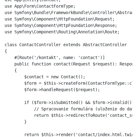
use App\Form\ContactFormType;

use Symfony\Bundle\FrameworkBundle\Controller\Abstract
use Symfony\Component\HttpFoundation\Request;

use Symfony\Component\HttpFoundation\Response;

use Symfony\Component\Routing\Annotation\Route;

class ContactController extends AbstractController

{

    #[Route('/kontakt', name: 'contact')]

    public function contact(Request $request): Response
    {

        $contact = new Contact();

        $form = $this->createForm(ContactFormType::cla
        $form->handleRequest($request);

        if ($form->isSubmitted() && $form->isValid()) {
            // Spracovanie formulára (uloženie do data
            return $this->redirectToRoute('contact_succ
        }

        return $this->render('contact/index.html.twig',