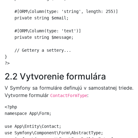
    #[ORM\Column(type: 'string', length: 255)]

    private string $email;

    #[ORM\Column(type: 'text')]

    private string $message;

    // Gettery a settery...

}

2.2 Vytvorenie formulára
V Symfony sa formuláre definujú v samostatnej triede.
Vytvorme formulár
:
ContactFormType
<?php

namespace App\Form;

use App\Entity\Contact;

use Symfony\Component\Form\AbstractType;
