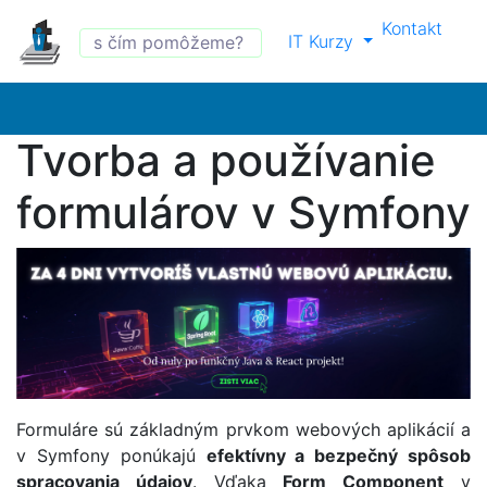
Kontakt
IT Kurzy
Tvorba a používanie
formulárov v Symfony
Formuláre sú základným prvkom webových aplikácií a
v Symfony ponúkajú
efektívny a bezpečný spôsob
spracovania údajov
. Vďaka
Form Component
v