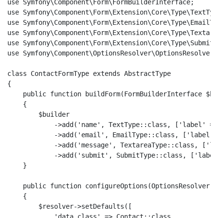
use Symfony\Component\Form\FormBuilderInterface;

use Symfony\Component\Form\Extension\Core\Type\TextType
use Symfony\Component\Form\Extension\Core\Type\EmailTyp
use Symfony\Component\Form\Extension\Core\Type\Textarea
use Symfony\Component\Form\Extension\Core\Type\SubmitTy
use Symfony\Component\OptionsResolver\OptionsResolver;

class ContactFormType extends AbstractType

{

    public function buildForm(FormBuilderInterface $bu
    {

        $builder

            ->add('name', TextType::class, ['label' =>
            ->add('email', EmailType::class, ['label' 
            ->add('message', TextareaType::class, ['la
            ->add('submit', SubmitType::class, ['label
    }

    public function configureOptions(OptionsResolver $
    {

        $resolver->setDefaults([

            'data_class' => Contact::class,
