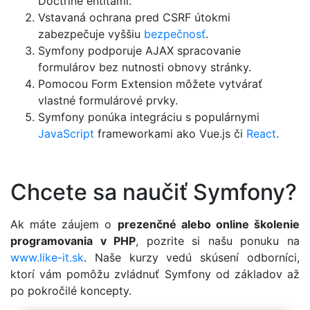
Doctrine entitami.
Vstavaná ochrana pred CSRF útokmi
zabezpečuje vyššiu
bezpečnosť
.
Symfony podporuje AJAX spracovanie
formulárov bez nutnosti obnovy stránky.
Pomocou Form Extension môžete vytvárať
vlastné formulárové prvky.
Symfony ponúka integráciu s populárnymi
JavaScript
frameworkami ako Vue.js či
React
.
Chcete sa naučiť Symfony?
Ak máte záujem o
prezenčné alebo online školenie
programovania v PHP
, pozrite si našu ponuku na
www.like-it.sk
. Naše kurzy vedú skúsení odborníci,
ktorí vám pomôžu zvládnuť Symfony od základov až
po pokročilé koncepty.