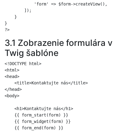
            'form' => $form->createView(),

        ]);

    }

}

3.1 Zobrazenie formulára v
Twig šablóne
<!DOCTYPE html>

<html>

<head>

    <title>Kontaktujte nás</title>

</head>

<body>

    <h1>Kontaktujte nás</h1>

    {{ form_start(form) }}

    {{ form_widget(form) }}

    {{ form_end(form) }}
