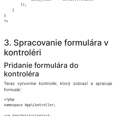
        ]);

    }

}

3. Spracovanie formulára v
kontroléri
Pridanie formulára do
kontroléra
Teraz vytvorme kontrolér, ktorý zobrazí a spracuje
formulár:
<?php

namespace App\Controller;

use App\Entity\Contact;
