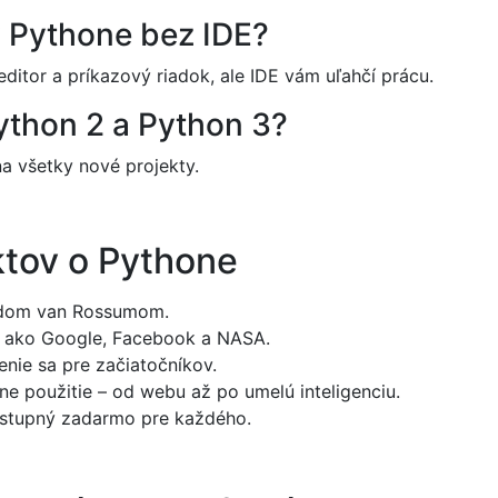
 Pythone bez IDE?
itor a príkazový riadok, ale IDE vám uľahčí prácu.
Python 2 a Python 3?
na všetky nové projekty.
ktov o Pythone
uidom van Rossumom.
h ako Google, Facebook a NASA.
enie sa pre začiatočníkov.
e použitie – od webu až po umelú inteligenciu.
ostupný zadarmo pre každého.