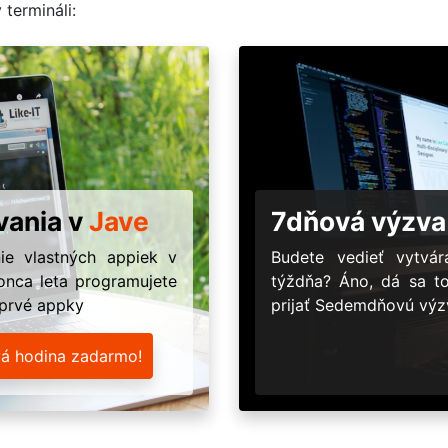
 termináli:
vania v
Jave
7dňová výzva
ie vlastných appiek v
Budete vedieť vytv
onca leta programujete
týždňa? Áno, dá sa t
 prvé appky
prijať Sedemdňovú výzv
vá hodina zadarmo!