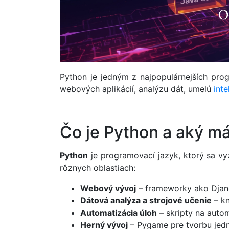
Python je jedným z najpopulárnejších pro
webových aplikácií, analýzu dát, umelú
inte
Čo je Python a aký m
Python
je programovací jazyk, ktorý sa vy
rôznych oblastiach:
Webový vývoj
– frameworky ako Djang
Dátová analýza a strojové učenie
– kn
Automatizácia úloh
– skripty na auto
Herný vývoj
– Pygame pre tvorbu jedn