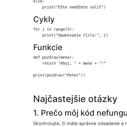
else:

Cykly
for i in range(5):

Funkcie
def pozdrav(meno):

    return "Ahoj, " + meno + "!"

Najčastejšie otázky
1. Prečo môj kód nefung
Skontrolujte, či máte správne odsadenie a