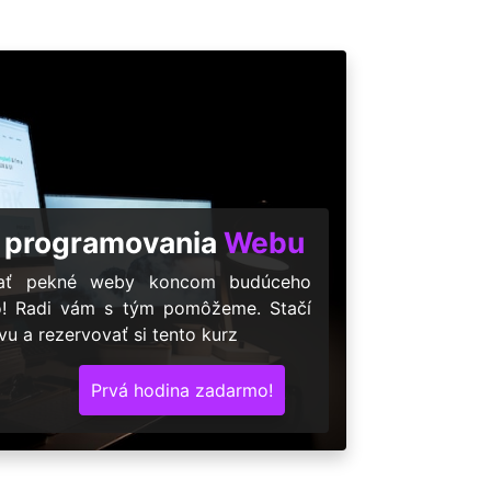
 programovania
Webu
árať pekné weby koncom budúceho
o! Radi vám s tým pomôžeme. Stačí
u a rezervovať si tento kurz
Prvá hodina zadarmo!