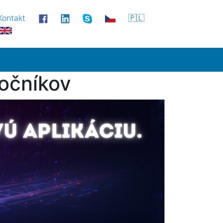
Kontakt
🇵🇱
očníkov