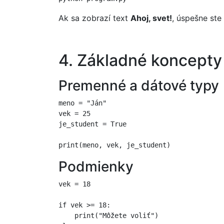
Ak sa zobrazí text
Ahoj, svet!
, úspešne ste
4. Základné koncepty
Premenné a dátové typy
meno = "Ján"

vek = 25

je_student = True

Podmienky
vek = 18

if vek >= 18:

    print("Môžete voliť")
