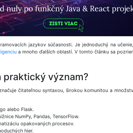
gramovacích jazykov súčasnosti. Je jednoduchý na učeni
ligenciu
a mnoho ďalších oblastí. V tomto článku sa pozrie
á praktický význam?
značuje čitateľnou syntaxou, širokou komunitou a množstv
o alebo Flask.
ižnice NumPy, Pandas, TensorFlow.
matizáciu opakovaných procesov.
oduchých hier.