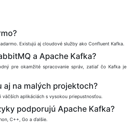
armo?
adarmo. Existujú aj cloudové služby ako Confluent Kafka.
 RabbitMQ a Apache Kafka?
dný pre okamžité spracovanie správ, zatiaľ čo Kafka je
 aj na malých projektoch?
ri väčších aplikáciách s vysokou priepustnosťou.
azyky podporujú Apache Kafka?
thon, C++, Go a ďalšie.