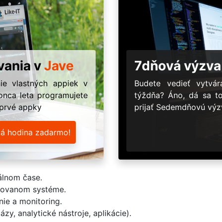
vania v
Jave
7dňová výzva
ie vlastných appiek v
Budete vedieť vytv
onca leta programujete
týždňa? Áno, dá sa t
 prvé appky
prijať Sedemdňovú výzv
vá hodina zadarmo!
álnom čase.
buovanom systéme.
nie a monitoring.
zy, analytické nástroje, aplikácie).