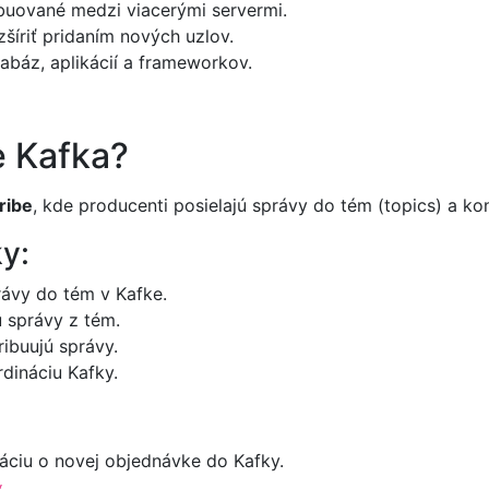
ibuované medzi viacerými servermi.
šíriť pridaním nových uzlov.
abáz, aplikácií a frameworkov.
e Kafka?
ribe
, kde producenti posielajú správy do tém (topics) a ko
y:
rávy do tém v Kafke.
 správy z tém.
ribuujú správy.
dináciu Kafky.
máciu o novej objednávke do Kafky.
.
y