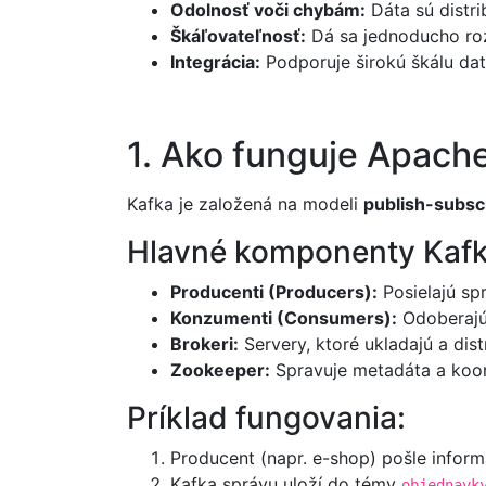
Odolnosť voči chybám:
Dáta sú distr
Škáľovateľnosť:
Dá sa jednoducho roz
Integrácia:
Podporuje širokú škálu dat
1. Ako funguje Apach
Kafka je založená na modeli
publish-subsc
Hlavné komponenty Kafk
Producenti (Producers):
Posielajú sp
Konzumenti (Consumers):
Odoberajú
Brokeri:
Servery, ktoré ukladajú a dist
Zookeeper:
Spravuje metadáta a koor
Príklad fungovania:
Producent (napr. e-shop) pošle infor
Kafka správu uloží do témy
objednavk