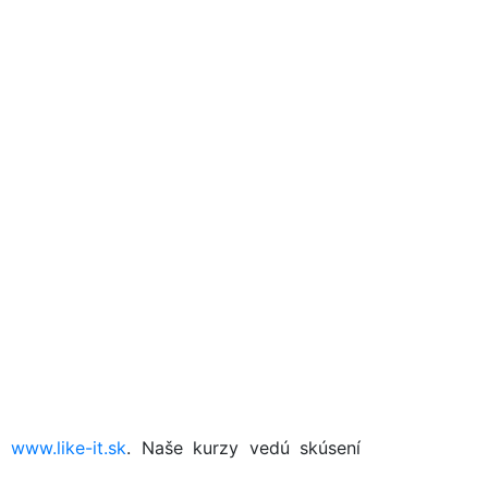
na
www.like-it.sk
. Naše kurzy vedú skúsení