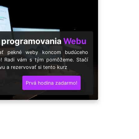
 programovania
Webu
árať pekné weby koncom budúceho
o! Radi vám s tým pomôžeme. Stačí
u a rezervovať si tento kurz
Prvá hodina zadarmo!