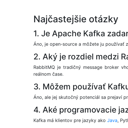
Najčastejšie otázky
1. Je Apache Kafka zad
Áno, je open-source a môžete ju používať z
2. Aký je rozdiel medzi
RabbitMQ je tradičný message broker vho
reálnom čase.
3. Môžem používať Kafku
Áno, ale jej skutočný potenciál sa prejaví p
4. Aké programovacie j
Kafka má klientov pre jazyky ako
Java
, Py