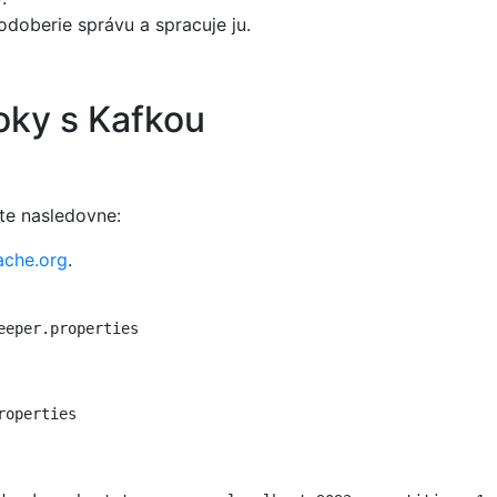
doberie správu a spracuje ju.
roky s Kafkou
te nasledovne:
ache.org
.