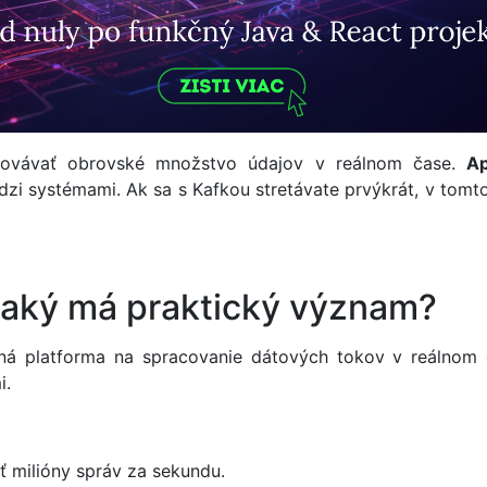
acovávať obrovské množstvo údajov v reálnom čase.
Ap
zi systémami. Ak sa s Kafkou stretávate prvýkrát, v tomto 
 aký má praktický význam?
ná platforma na spracovanie dátových tokov v reálnom č
i.
 milióny správ za sekundu.