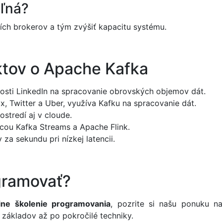
eľná?
ších brokerov a tým zvýšiť kapacitu systému.
ktov o Apache Kafka
osti LinkedIn na spracovanie obrovských objemov dát.
x, Twitter a Uber, využíva Kafku na spracovanie dát.
stredí aj v cloude.
cou Kafka Streams a Apache Flink.
za sekundu pri nízkej latencii.
gramovať?
ine školenie programovania
, pozrite si našu ponuku 
 základov až po pokročilé techniky.