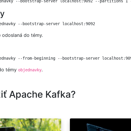
my
e odoslaná do témy.
 do témy
.
objednavky
žiť Apache Kafka?