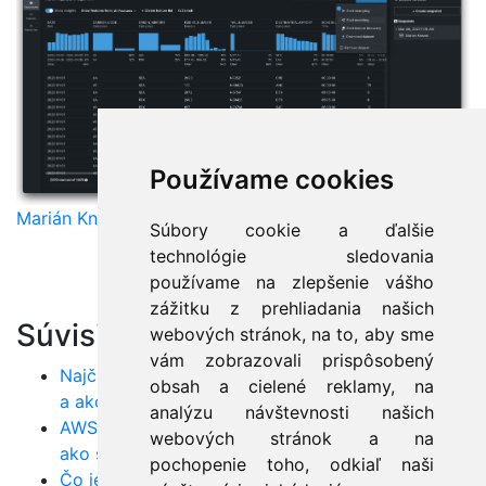
Používame cookies
Marián Knězek
Súbory cookie a ďalšie
technológie sledovania
používame na zlepšenie vášho
zážitku z prehliadania našich
Súvisiace články:
webových stránok, na to, aby sme
vám zobrazovali prispôsobený
Najčastejšie chyby pri implementácii AI projektov
obsah a cielené reklamy, na
a ako sa im vyhnúť
analýzu návštevnosti našich
AWS pre začiatočníkov: Čo to je, na čo slúži a
webových stránok a na
ako s ním začať?
pochopenie toho, odkiaľ naši
Čo je AWS SageMaker? Úvod do strojového