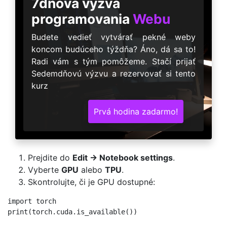
7dňová výzva
programovania
Webu
Budete vedieť vytvárať pekné weby
koncom budúceho týždňa? Áno, dá sa to!
Radi vám s tým pomôžeme. Stačí prijať
Sedemdňovú výzvu a rezervovať si tento
kurz
Prvá hodina zadarmo!
Prejdite do
Edit → Notebook settings
.
Vyberte
GPU
alebo
TPU
.
Skontrolujte, či je GPU dostupné:
import torch
