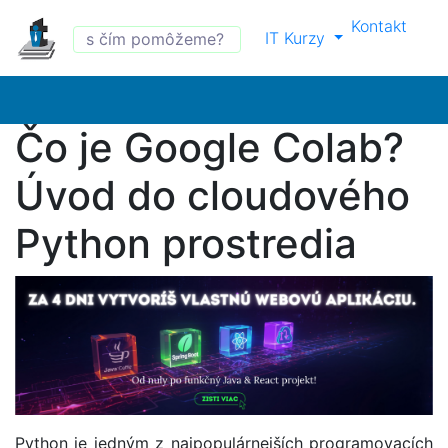
Kontakt
IT Kurzy
Čo je Google Colab?
Úvod do cloudového
Python prostredia
Python je jedným z najpopulárnejších programovacích