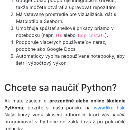
Google Colab podporuje integráciu s GitHub,
takže môžete otvárať a upravovať repozitáre.
Má vstavané prostredie pre vizualizáciu dát s
Matplotlib a Seaborn.
Umožňuje spúšťať shellové príkazy priamo v
notebooku (napr.
alebo
).
!ls
!pip install
Podporuje viacerých používateľov naraz,
podobne ako Google Docs.
Automaticky vypína nepoužívané notebooky, aby
šetril výpočtový výkon.
Chcete sa naučiť Python?
Ak máte záujem o
prezenčné alebo online školenie
Pythonu
, pozrite si našu ponuku na
www.like-it.sk
.
Naše kurzy vedú skúsení odborníci, ktorí vás naučia
programovať v Pythone od základov až po pokročilé
techniky.