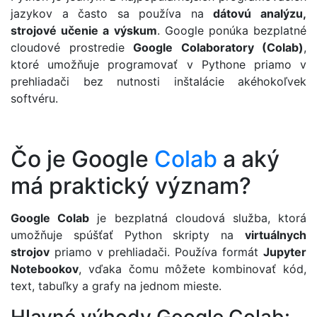
jazykov a často sa používa na
dátovú analýzu,
strojové učenie a výskum
. Google ponúka bezplatné
cloudové prostredie
Google Colaboratory (Colab)
,
ktoré umožňuje programovať v Pythone priamo v
prehliadači bez nutnosti inštalácie akéhokoľvek
softvéru.
Čo je Google
Colab
a aký
má praktický význam?
Google Colab
je bezplatná cloudová služba, ktorá
umožňuje spúšťať Python skripty na
virtuálnych
strojov
priamo v prehliadači. Používa formát
Jupyter
Notebookov
, vďaka čomu môžete kombinovať kód,
text, tabuľky a grafy na jednom mieste.
Hlavné výhody Google Colab: