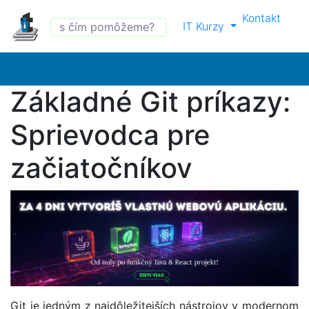
Kontakt
IT Kurzy
Základné Git príkazy:
Sprievodca pre
začiatočníkov
Git je jedným z najdôležitejších nástrojov v modernom