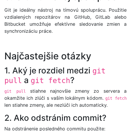
Git je ideálny nástroj na tímovú spoluprácu. Použitie
vzdialených repozitárov na GitHub, GitLab alebo
Bitbucket umožňuje efektívne sledovanie zmien a
synchronizáciu práce.
Najčastejšie otázky
1. Aký je rozdiel medzi
git
a
?
pull
git fetch
stiahne najnovšie zmeny zo servera a
git pull
okamžite ich zlúči s vaším lokálnym kódom.
git fetch
len stiahne zmeny, ale nezlúči ich automaticky.
2. Ako odstránim commit?
Na odstránenie posledného commitu použite: