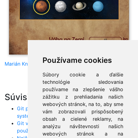
Používame cookies
Marián Knězek
Súbory cookie a ďalšie
technológie sledovania
používame na zlepšenie vášho
Súvisiace články:
zážitku z prehliadania našich
webových stránok, na to, aby sme
Git pre začiatočníkov: Úvod do verzionovacieho
vám zobrazovali prispôsobený
systému
obsah a cielené reklamy, na
Git vs. GitHub vs. GitLab: Aký je rozdiel a ako ich
analýzu návštevnosti našich
používať spoločne
webových stránok a na
Najčastejšie chyby v Gite a ako ich riešiť