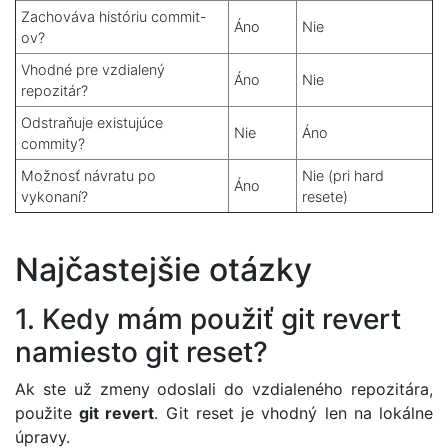
Zachováva históriu commit-
Áno
Nie
ov?
Vhodné pre vzdialený
Áno
Nie
repozitár?
Odstraňuje existujúce
Nie
Áno
commity?
Možnosť návratu po
Nie (pri hard
Áno
vykonaní?
resete)
Najčastejšie otázky
1. Kedy mám použiť git revert
namiesto git reset?
Ak ste už zmeny odoslali do vzdialeného repozitára,
použite
git revert
. Git reset je vhodný len na lokálne
úpravy.