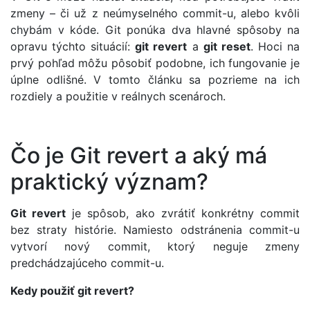
zmeny – či už z neúmyselného commit-u, alebo kvôli
chybám v kóde. Git ponúka dva hlavné spôsoby na
opravu týchto situácií:
git revert
a
git reset
. Hoci na
prvý pohľad môžu pôsobiť podobne, ich fungovanie je
úplne odlišné. V tomto článku sa pozrieme na ich
rozdiely a použitie v reálnych scenároch.
Čo je Git revert a aký má
praktický význam?
Git revert
je spôsob, ako zvrátiť konkrétny commit
bez straty histórie. Namiesto odstránenia commit-u
vytvorí nový commit, ktorý neguje zmeny
predchádzajúceho commit-u.
Kedy použiť git revert?