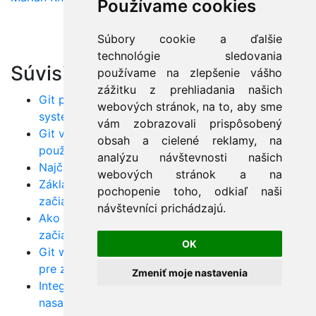
Používame cookies
Súbory cookie a ďalšie
technológie sledovania
Súvisiace články:
používame na zlepšenie vášho
zážitku z prehliadania našich
Git pre začiatočníkov: Úvod do verzionovacieho
webových stránok, na to, aby sme
systému
vám zobrazovali prispôsobený
Git vs. GitHub vs. GitLab: Aký je rozdiel a ako ich
obsah a cielené reklamy, na
používať spoločne
analýzu návštevnosti našich
Najčastejšie chyby v Gite a ako ich riešiť
webových stránok a na
Základné Git príkazy: Sprievodca pre
pochopenie toho, odkiaľ naši
začiatočníkov
návštevníci prichádzajú.
Ako začať s GitHub/GitLab: Prvé kroky pre
začiatočníkov
OK
Git workflow pre tímovú spoluprácu: Sprievodca
pre začiatočníkov
Zmeniť moje nastavenia
Integrácia Gitu s CI/CD: Automatizácia
nasadzovania krok za krokom