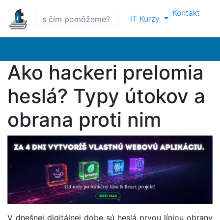
Kontakt
IT Kurzy
Ako hackeri prelomia
heslá? Typy útokov a
obrana proti nim
V dnešnej digitálnej dobe sú heslá prvou líniou obrany