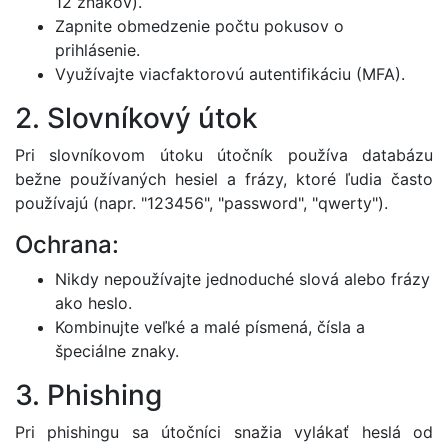
12 znakov).
Zapnite obmedzenie počtu pokusov o
prihlásenie.
Využívajte viacfaktorovú autentifikáciu (MFA).
2. Slovníkový útok
Pri slovníkovom útoku útočník používa databázu
bežne používaných hesiel a frázy, ktoré ľudia často
používajú (napr. "123456", "password", "qwerty").
Ochrana:
Nikdy nepoužívajte jednoduché slová alebo frázy
ako heslo.
Kombinujte veľké a malé písmená, čísla a
špeciálne znaky.
3. Phishing
Pri phishingu sa útočníci snažia vylákať heslá od