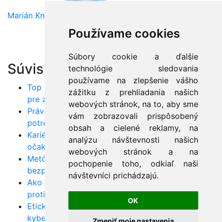
Marián Knězek
Používame cookies
Súbory cookie a ďalšie
Súvisiace články:
technológie sledovania
používame na zlepšenie vášho
Top 10 nástrojov pre etický hacking: Sprievodca
zážitku z prehliadania našich
pre začiatočníkov
webových stránok, na to, aby sme
Právne aspekty etického hackingu: Čo
vám zobrazovali prispôsobený
potrebujete vedieť
obsah a cielené reklamy, na
Kariéra etického hackera: Ako začať a čo
analýzu návštevnosti našich
očakávať
webových stránok a na
Metódy penetračného testovania: Ako odhaliť
pochopenie toho, odkiaľ naši
bezpečnostné diery
návštevníci prichádzajú.
Ako funguje phishing? Praktické ukážky a obrana
proti útokom
OK
Etický hacking a umelá inteligencia: Ako AI mení
kyberbezpečnosť
Zmeniť moje nastavenia