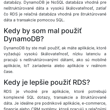
databázy. DynamoDB je NoSQL databáza vhodná pre
neštruktúrované dáta a vysokú škálovateľnosť, zatiaľ
čo RDS je relačná databáza vhodná pre štruktúrované
dáta a transakcie pomocou SQL.
Kedy by som mal použiť
DynamoDB?
DynamoDB by ste mali použiť, ak máte aplikácie, ktoré
vyžadujú vysokú škálovateľnosť, nízku latenciu a
pracujú s neštruktúrovanými dátami, ako sú mobilné
aplikácie, IoT zariadenia alebo aplikácie v reálnom
čase.
Kedy je lepšie použiť RDS?
RDS je vhodné pre aplikácie, ktoré potrebujú
komplexné SQL dotazy, transakcie a štruktúrované
dáta. Je ideálne pre podnikové aplikácie, e-commerce,
financie alebo CRM systémy, ktoré pracujú s relačnými