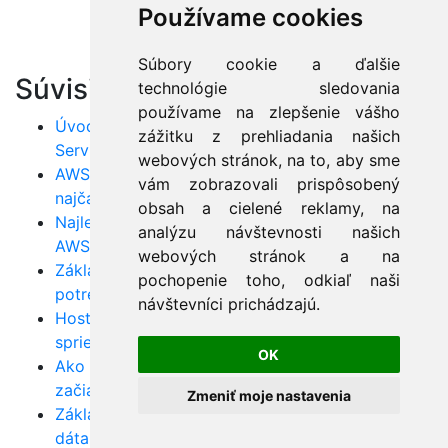
Používame cookies
Súbory cookie a ďalšie
Súvisiace články:
technológie sledovania
používame na zlepšenie vášho
Úvod do AWS: Ako začať s Amazon Web
zážitku z prehliadania našich
Services
webových stránok, na to, aby sme
AWS FAQ pre začiatočníkov: Odpovede na
vám zobrazovali prispôsobený
najčastejšie otázky
obsah a cielené reklamy, na
Najlepšie postupy a tipy pre začiatočníkov v
analýzu návštevnosti našich
AWS
webových stránok a na
Základné AWS služby pre začiatočníkov: Čo
pochopenie toho, odkiaľ naši
potrebujete vedieť
návštevníci prichádzajú.
Hosting webových aplikácií na AWS: Kompletný
sprievodca pre začiatočníkov
OK
Ako efektívne spravovať náklady v AWS: Tipy pre
začiatočníkov
Zmeniť moje nastavenia
Základy bezpečnosti v AWS: Ako chrániť svoje
dáta a aplikácie