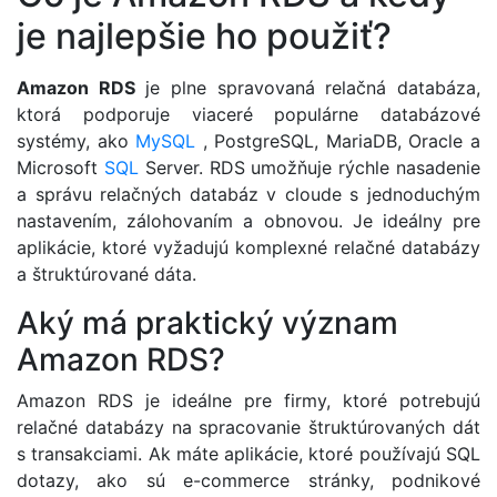
je najlepšie ho použiť?
Amazon RDS
je plne spravovaná relačná databáza,
ktorá podporuje viaceré populárne databázové
systémy, ako
MySQL
, PostgreSQL, MariaDB, Oracle a
Microsoft
SQL
Server. RDS umožňuje rýchle nasadenie
a správu relačných databáz v cloude s jednoduchým
nastavením, zálohovaním a obnovou. Je ideálny pre
aplikácie, ktoré vyžadujú komplexné relačné databázy
a štruktúrované dáta.
Aký má praktický význam
Amazon RDS?
Amazon RDS je ideálne pre firmy, ktoré potrebujú
relačné databázy na spracovanie štruktúrovaných dát
s transakciami. Ak máte aplikácie, ktoré používajú SQL
dotazy, ako sú e-commerce stránky, podnikové