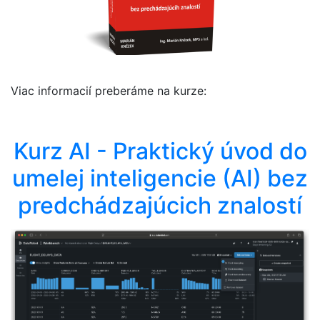
Viac informacií preberáme na kurze:
Kurz AI - Praktický úvod do
umelej inteligencie (AI) bez
predchádzajúcich znalostí