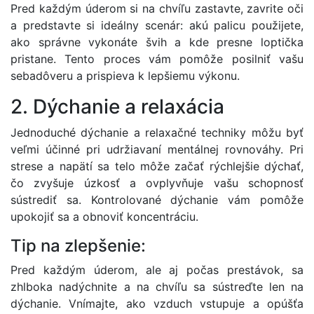
Pred každým úderom si na chvíľu zastavte, zavrite oči
a predstavte si ideálny scenár: akú palicu použijete,
ako správne vykonáte švih a kde presne loptička
pristane. Tento proces vám pomôže posilniť vašu
sebadôveru a prispieva k lepšiemu výkonu.
2. Dýchanie a relaxácia
Jednoduché dýchanie a relaxačné techniky môžu byť
veľmi účinné pri udržiavaní mentálnej rovnováhy. Pri
strese a napätí sa telo môže začať rýchlejšie dýchať,
čo zvyšuje úzkosť a ovplyvňuje vašu schopnosť
sústrediť sa. Kontrolované dýchanie vám pomôže
upokojiť sa a obnoviť koncentráciu.
Tip na zlepšenie:
Pred každým úderom, ale aj počas prestávok, sa
zhlboka nadýchnite a na chvíľu sa sústreďte len na
dýchanie. Vnímajte, ako vzduch vstupuje a opúšťa