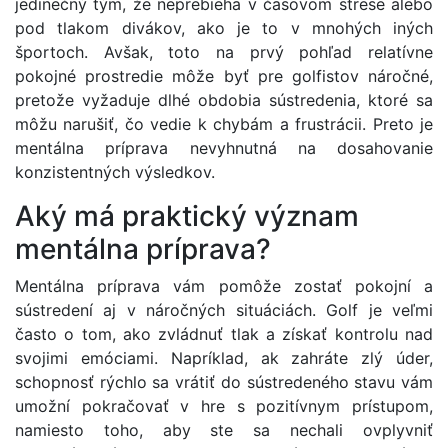
jedinečný tým, že neprebieha v časovom strese alebo
pod tlakom divákov, ako je to v mnohých iných
športoch. Avšak, toto na prvý pohľad relatívne
pokojné prostredie môže byť pre golfistov náročné,
pretože vyžaduje dlhé obdobia sústredenia, ktoré sa
môžu narušiť, čo vedie k chybám a frustrácii. Preto je
mentálna príprava nevyhnutná na dosahovanie
konzistentných výsledkov.
Aký má praktický význam
mentálna príprava?
Mentálna príprava vám pomôže zostať pokojní a
sústredení aj v náročných situáciách. Golf je veľmi
často o tom, ako zvládnuť tlak a získať kontrolu nad
svojimi emóciami. Napríklad, ak zahráte zlý úder,
schopnosť rýchlo sa vrátiť do sústredeného stavu vám
umožní pokračovať v hre s pozitívnym prístupom,
namiesto toho, aby ste sa nechali ovplyvniť