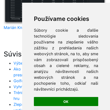
Používame cookies
Marián Knězek
Súbory cookie a ďalšie
technológie sledovania
používame na zlepšenie vášho
zážitku z prehliadania našich
Súvisiace články:
webových stránok, na to, aby sme
vám zobrazovali prispôsobený
Výber golfových palíc: Tipy pre hráčov
obsah a cielené reklamy, na
Ako zlepšiť golfový švih: Efektívne techniky pre
analýzu návštevnosti našich
presnejšiu hru
webových stránok a na
Golfová etiketa: Správne správanie sa na ihrisku
pochopenie toho, odkiaľ naši
Vyhnite sa chybám: Tipy pre lepšiu golfovú hru
návštevníci prichádzajú.
Tréning pre golfistov: Ako sa fyzicky pripraviť na
hru
OK
Zlepšite svoje odpaly: Ako dosiahnuť väčšiu