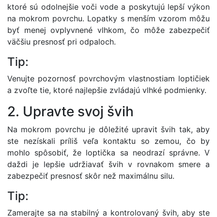
ktoré sú odolnejšie voči vode a poskytujú lepší výkon
na mokrom povrchu. Lopatky s menším vzorom môžu
byť menej ovplyvnené vlhkom, čo môže zabezpečiť
väčšiu presnosť pri odpaloch.
Tip:
Venujte pozornosť povrchovým vlastnostiam loptičiek
a zvoľte tie, ktoré najlepšie zvládajú vlhké podmienky.
2. Upravte svoj švih
Na mokrom povrchu je dôležité upravit švih tak, aby
ste nezískali príliš veľa kontaktu so zemou, čo by
mohlo spôsobiť, že loptička sa neodrazí správne. V
daždi je lepšie udržiavať švih v rovnakom smere a
zabezpečiť presnosť skôr než maximálnu silu.
Tip:
Zamerajte sa na stabilný a kontrolovaný švih, aby ste