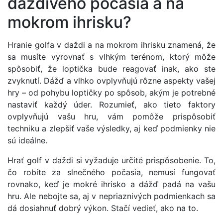
daždivého počasia a na
mokrom ihrisku?
Hranie golfa v daždi a na mokrom ihrisku znamená, že
sa musíte vyrovnať s vlhkým terénom, ktorý môže
spôsobiť, že loptička bude reagovať inak, ako ste
zvyknutí. Dážď a vlhko ovplyvňujú rôzne aspekty vašej
hry – od pohybu loptičky po spôsob, akým je potrebné
nastaviť každý úder. Rozumieť, ako tieto faktory
ovplyvňujú vašu hru, vám pomôže prispôsobiť
techniku a zlepšiť vaše výsledky, aj keď podmienky nie
sú ideálne.
Hrať golf v daždi si vyžaduje určité prispôsobenie. To,
čo robíte za slnečného počasia, nemusí fungovať
rovnako, keď je mokré ihrisko a dážď padá na vašu
hru. Ale nebojte sa, aj v nepriaznivých podmienkach sa
dá dosiahnuť dobrý výkon. Stačí vedieť, ako na to.