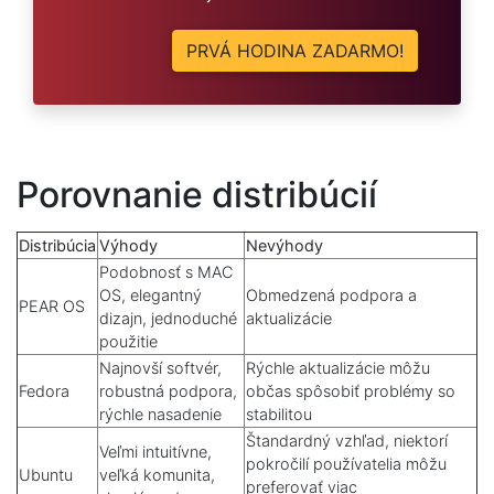
PRVÁ HODINA ZADARMO!
Porovnanie distribúcií
Distribúcia
Výhody
Nevýhody
Podobnosť s MAC
OS, elegantný
Obmedzená podpora a
PEAR OS
dizajn, jednoduché
aktualizácie
použitie
Najnovší softvér,
Rýchle aktualizácie môžu
Fedora
robustná podpora,
občas spôsobiť problémy so
rýchle nasadenie
stabilitou
Štandardný vzhľad, niektorí
Veľmi intuitívne,
pokročilí používatelia môžu
Ubuntu
veľká komunita,
preferovať viac