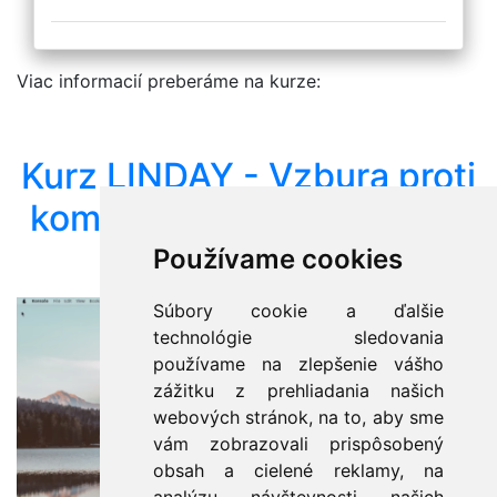
Viac informacií preberáme na kurze:
Kurz LINDAY - Vzbura proti
komerčnému M$: úvod do
Linuxu
Používame cookies
Súbory cookie a ďalšie
technológie sledovania
používame na zlepšenie vášho
zážitku z prehliadania našich
webových stránok, na to, aby sme
vám zobrazovali prispôsobený
obsah a cielené reklamy, na