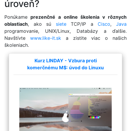
úroveň?
Ponúkame
prezenčné a online školenia v rôznych
oblastiach
, ako sú
siete
TCP/IP a
Cisco
,
Java
programovanie, UNIX/Linux, Databázy a ďalšie.
Navštívte
www.like-it.sk
a zistite viac o našich
školeniach.
Kurz LINDAY - Vzbura proti
komerčnému M$: úvod do Linuxu