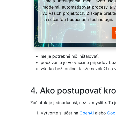
Umelá inteligencia mení svet! Na
modelmi, automatizovať procesy a vy
vo vašich projektoch. Získajte prakt
sa súčasťou budúcnosti technológií.
nie je potrebné nič inštalovať,
používanie je vo väčšine prípadov bez
všetko beží online, takže nezáleží na
4. Ako postupovať kr
Začiatok je jednoduchší, než si myslíte. Tu 
Vytvorte si účet na
OpenAI
alebo
Goo