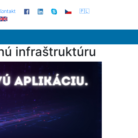
Kontakt
🇵🇱
hú infraštruktúru