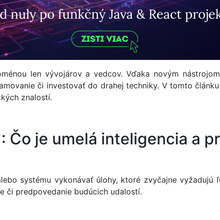
oménou len vývojárov a vedcov. Vďaka novým nástrojom 
amovanie či investovať do drahej techniky. V tomto článk
kých znalostí.
: Čo je umelá inteligencia a p
 alebo systému vykonávať úlohy, ktoré zvyčajne vyžadujú
e či predpovedanie budúcich udalostí.