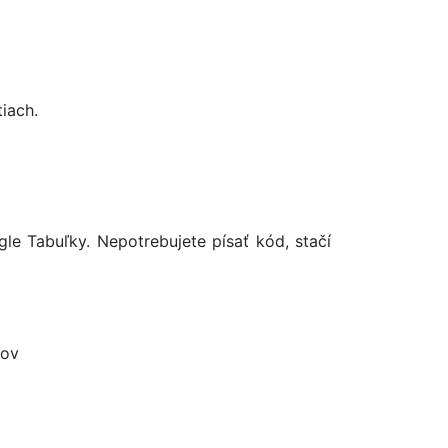
iach.
e Tabuľky. Nepotrebujete písať kód, stačí
kov