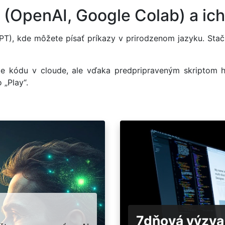
y (OpenAI, Google Colab) a ic
PT), kde môžete písať príkazy v prirodzenom jazyku. Stač
nie kódu v cloude, ale vďaka predpripraveným skriptom h
 „Play“.
7dňová výzva