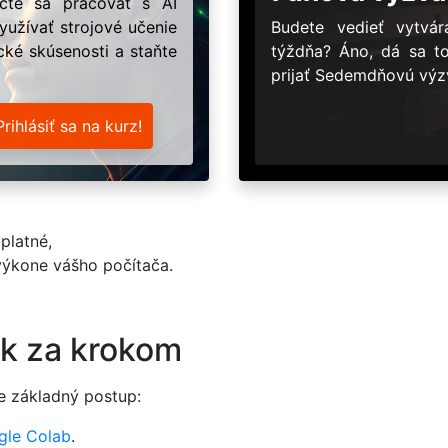
učte sa pracovať s AI
užívať strojové učenie
Budete vedieť vytv
ické skúsenosti a staňte
týždňa? Áno, dá sa t
prijať Sedemdňovú výzv
Prihlásiť sa na kurz!
platné,
 výkone vášho počítača.
ok za krokom
je základný postup:
gle Colab
.