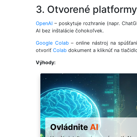
3. Otvorené platform
OpenAI
– poskytuje rozhranie (napr. ChatG
AI bez inštalácie čohokoľvek.
Google Colab
– online nástroj na spúšťa
otvoriť
Colab
dokument a kliknúť na tlačidlo
Výhody:
Ovládnite
AI