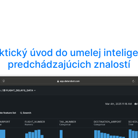
aktický úvod do umelej intelige
predchádzajúcich znalostí