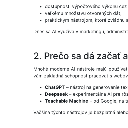
dostupnosti výpočtového výkonu cez 
veľkému množstvu otvorených dát,
praktickým nástrojom, ktoré zvládnu aj
Dnes sa AI využíva v marketingu, administra
2. Prečo sa dá začať 
Mnohé moderné AI nástroje majú používate
vám základná schopnosť pracovať s webový
ChatGPT
– nástroj na generovanie tex
Deepseek
– experimentálna AI pre rô
Teachable Machine
– od Google, na 
Väčšina týchto nástrojov je bezplatná aleb