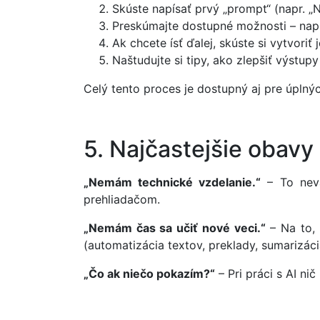
Skúste napísať prvý „prompt“ (napr. „
Preskúmajte dostupné možnosti – napr.
Ak chcete ísť ďalej, skúste si vytvori
Naštudujte si tipy, ako zlepšiť výstupy
Celý tento proces je dostupný aj pre úplný
5. Najčastejšie obavy
„Nemám technické vzdelanie.“
– To neva
prehliadačom.
„Nemám čas sa učiť nové veci.“
– Na to, 
(automatizácia textov, preklady, sumarizáci
„Čo ak niečo pokazím?“
– Pri práci s AI ni