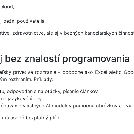
cloud,
 bežní používatelia.
tíve, zdravotníctve, ale aj v bežných kancelárskych činnost
aj bez znalostí programovania
ľsky prívetivé rozhranie – podobne ako Excel alebo Googl
m rozhraním. Príklady:
tu, odpovedanie na otázky, písanie článkov
zne jazykové úlohy
trénovanie vlastných AI modelov pomocou obrázkov a zvu
o má aspoň bezplatný plán.