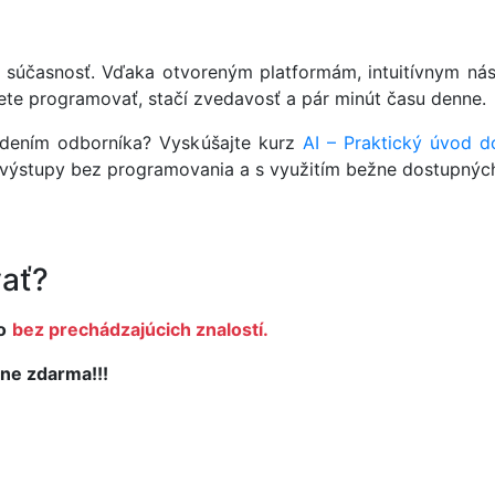
 to súčasnosť. Vďaka otvoreným platformám, intuitívnym n
ete programovať, stačí zvedavosť a pár minút času denne.
vedením odborníka? Vyskúšajte kurz
AI – Praktický úvod 
AI výstupy bez programovania a s využitím bežne dostupných
ať?
o
bez prechádzajúcich znalostí.
ne zdarma!!!