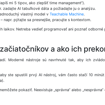
Napíš mi 5 tipov, ako zlepšiť time management“).
 zadajte AI tabuľkové dáta a požiadajte ju o analýzu.
ť jednoduchý vlastný model v
Teachable Machine
.
 – napr. pýtajte sa presnejšie, pracujte s kontextom.
ch laikov. Netreba vedieť programovať ani poznať odborné 
 začiatočníkov a ako ich preko
dí. Moderné nástroje sú navrhnuté tak, aby ich zvládo
aby ste spustili prvý AI nástroj, vám často stačí 10 minú
a).
č nemôžete pokaziť. Neexistuje „správna“ alebo „nesprávna“ 