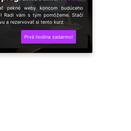
árať pekné weby koncom budúceho
o! Radi vám s tým pomôžeme. Stačí
u a rezervovať si tento kurz
Prvá hodina zadarmo!