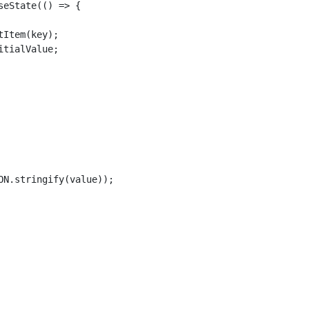
eState(() => {

Item(key);

tialValue;

N.stringify(value));
