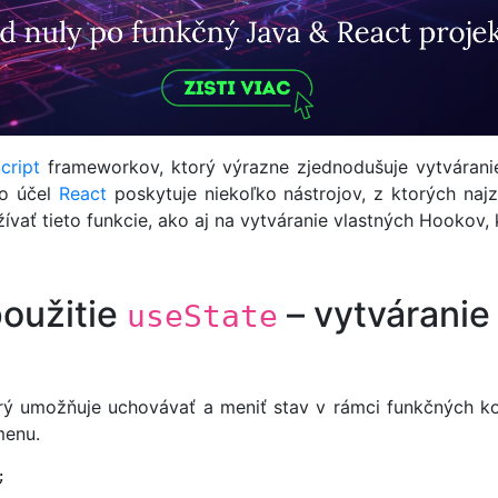
cript
frameworkov, ktorý výrazne zjednodušuje vytvárani
to účel
React
poskytuje niekoľko nástrojov, z ktorých naj
vať tieto funkcie, ako aj na vytváranie vlastných Hookov, 
použitie
– vytváranie
useState
ý umožňuje uchovávať a meniť stav v rámci funkčných ko
menu.
;