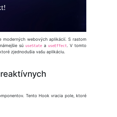
e moderných webových aplikácií. S rastom
známejšie sú
a
. V tomto
useState
useEffect
ktoré zjednodušia vašu aplikáciu.
 reaktívnych
mponentov. Tento Hook vracia pole, ktoré