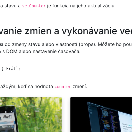
ta stavu a
je funkcia na jeho aktualizáciu.
setCounter
vanie zmien a vykonávanie ved
sí od zmeny stavu alebo vlastností (props). Môžete ho pou
ia s DOM alebo nastavenie časovača.
} krát`;

zakaždým, keď sa hodnota
zmení.
counter