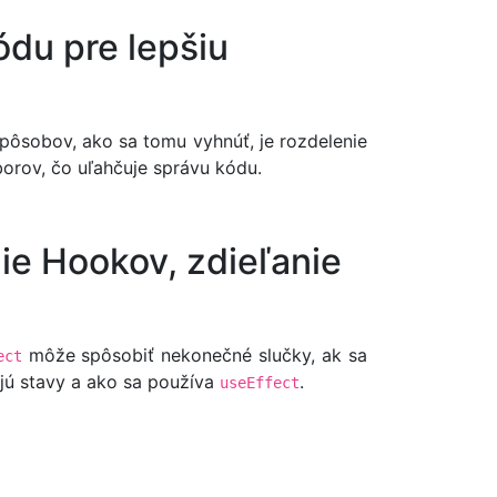
ódu pre lepšiu
spôsobov, ako sa tomu vyhnúť, je rozdelenie
rov, čo uľahčuje správu kódu.
ie Hookov, zdieľanie
môže spôsobiť nekonečné slučky, ak sa
ect
ujú stavy a ako sa používa
.
useEffect