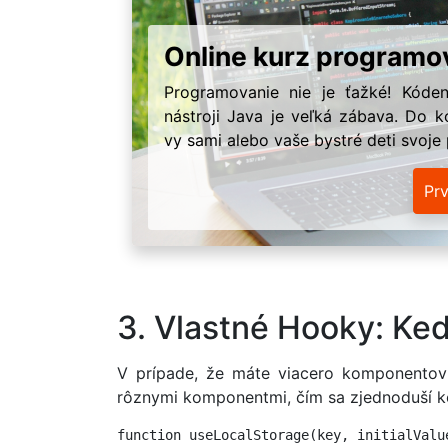
Online kurz programo
Programovanie nie je ťažké! Kóden
nástroji Java je veľká zábava. Do k
vy sami alebo vaše bystré deti svoje
Pr
3. Vlastné Hooky: Kedy
V prípade, že máte viacero komponentov 
rôznymi komponentmi, čím sa zjednoduší kód
function useLocalStorage(key, initialValue