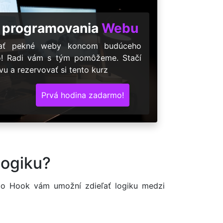
 programovania
Webu
árať pekné weby koncom budúceho
o! Radi vám s tým pomôžeme. Stačí
u a rezervovať si tento kurz
Prvá hodina zadarmo!
logiku?
nto Hook vám umožní zdieľať logiku medzi