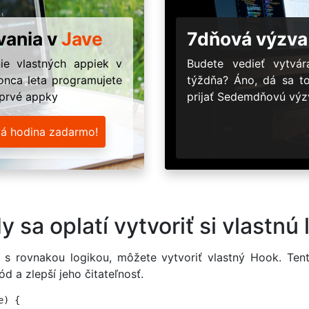
vania v
Jave
7dňová výzva
ie vlastných appiek v
Budete vedieť vytv
onca leta programujete
týždňa? Áno, dá sa t
 prvé appky
prijať Sedemdňovú výzv
vá hodina zadarmo!
 sa oplatí vytvoriť si vlastnú 
s rovnakou logikou, môžete vytvoriť vlastný Hook. Te
 a zlepší jeho čitateľnosť.
) {
