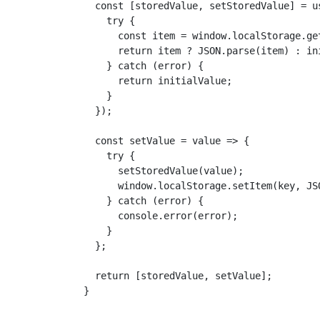
  const [storedValue, setStoredValue] = us
    try {

      const item = window.localStorage.get
      return item ? JSON.parse(item) : ini
    } catch (error) {

      return initialValue;

    }

  });

  const setValue = value => {

    try {

      setStoredValue(value);

      window.localStorage.setItem(key, JSO
    } catch (error) {

      console.error(error);

    }

  };

  return [storedValue, setValue];

}