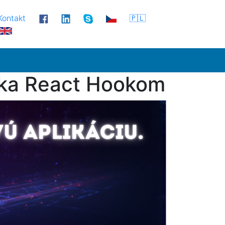
Kontakt
🇵🇱
ďaka React Hookom