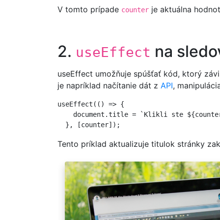
V tomto prípade
je aktuálna hodno
counter
2.
na sledo
useEffect
useEffect umožňuje spúšťať kód, ktorý závi
je napríklad načítanie dát z
API
, manipulác
useEffect(() => {

    document.title = `Klikli ste ${counter
  }, [counter]);
Tento príklad aktualizuje titulok stránky 