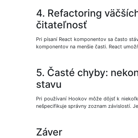
4. Refactoring väčšíc
čitateľnosť
Pri písaní React komponentov sa často stáv
komponentov na menšie časti. React umožň
5. Časté chyby: nekon
stavu
Pri používaní Hookov môže dôjsť k nieko
nešpecifikuje správny zoznam závislostí. J
Záver