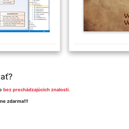
ať?
o
bez prechádzajúcich znalostí.
ne zdarma!!!