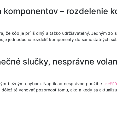
h komponentov – rozdelenie k
a, že kód je príliš dlhý a ťažko udržiavateľný. Jedným zo 
uje jednoducho rozdeliť komponenty do samostatných súbo
ečné slučky, nesprávne volan
ľkým bežným chybám. Napríklad nesprávne použitie
useEff
e dôležité venovať pozornosť tomu, ako a kedy sa aktualiz