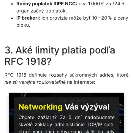
Ročný poplatok RIPE NCC:
cca 1 000 € za /24 +
organizačný poplatok.
IP brokeri:
ich provízia môže byť 10 – 20 % z ceny
bloku.
3. Aké limity platia podľa
RFC 1918?
RFC 1918 definuje rozsahy súkromných adries, ktoré
nie sú verejne routovateľné
na internete:
Networking
Vás výzýva!
Chcete zažiariť? Za 5 dní nadobudnete
skvelé základy administrácie TCP/IP sietí,
ktoré vám dajú networking skills na celý