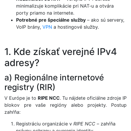
minimalizuje komplikácie pri NAT-u a otvára
porty priamo na internete.
Potrebné pre špeciálne služby
– ako sú servery,
VoIP brány,
VPN
a hostingové služby.
1. Kde získať verejné IPv4
adresy?
a) Regionálne internetové
registry (RIR)
V Európe je to
RIPE NCC
. Tu nájdete oficiálne zdroje IP
blokov pre vaše regióny alebo projekty. Postup
zahŕňa:
Registráciu organizácie v
RIPE NCC
– zahŕňa
právnu ochranu a overenie identity.