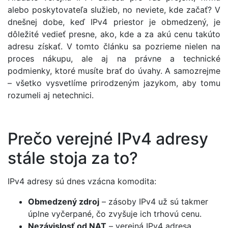
alebo poskytovateľa služieb, no neviete, kde začať? V
dnešnej dobe, keď IPv4 priestor je obmedzený, je
dôležité vedieť presne, ako, kde a za akú cenu takúto
adresu získať. V tomto článku sa pozrieme nielen na
proces nákupu, ale aj na právne a technické
podmienky, ktoré musíte brať do úvahy. A samozrejme
– všetko vysvetlíme prirodzeným jazykom, aby tomu
rozumeli aj netechnici.
Prečo verejné IPv4 adresy
stále stoja za to?
IPv4 adresy sú dnes vzácna komodita:
Obmedzený zdroj
– zásoby IPv4 už sú takmer
úplne vyčerpané, čo zvyšuje ich trhovú cenu.
Nezávislosť od NAT
– verejná IPv4 adresa