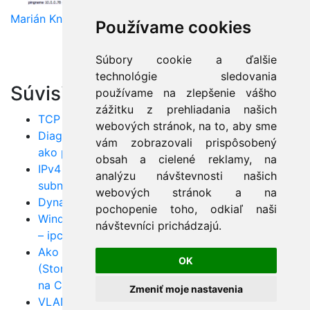
Marián Knězek
Používame cookies
Súbory cookie a ďalšie
technológie sledovania
Súvisiace články:
používame na zlepšenie vášho
zážitku z prehliadania našich
TCP vs UDP: Kľúčové rozdiely a použitie v praxi
webových stránok, na to, aby sme
Diagnostika TCP/IP sietí – nauč sa riešiť chyby
vám zobrazovali prispôsobený
ako profi
obsah a cielené reklamy, na
IPv4 adresovanie krok za krokom – rozumej
analýzu návštevnosti našich
subnetom a CIDR
webových stránok a na
Dynamické smerovanie: RIP, OSPF i EIGRP v akcii
pochopenie toho, odkiaľ naši
Windows TCP/IP nástroje pre sieťovú diagnostiku
návštevníci prichádzajú.
– ipconfig, traceroute, pathping
Ako fungujú metódy forwardovania
OK
(Store‑and‑Forward, Cut‑Through, Fast‑Forward)
na Cisco switchoch
Zmeniť moje nastavenia
VLANy od A po Z: konfigurácia 802.1Q trunku a