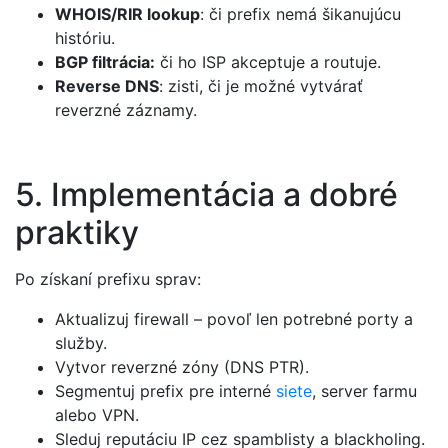
WHOIS/RIR lookup
: či prefix nemá šikanujúcu
históriu.
BGP filtrácia:
či ho ISP akceptuje a routuje.
Reverse DNS
: zisti, či je možné vytvárať
reverzné záznamy.
5. Implementácia a dobré
praktiky
Po získaní prefixu sprav:
Aktualizuj firewall – povoľ len potrebné porty a
služby.
Vytvor reverzné zóny (DNS PTR).
Segmentuj prefix pre interné
siete
, server farmu
alebo VPN.
Sleduj reputáciu IP cez spamblisty a blackholing.