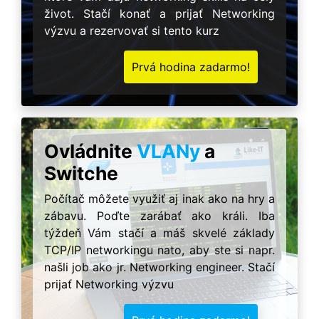
život. Stačí konať a prijať Networking
výzvu a rezervovať si tento kurz
Prvá hodina zadarmo!
Ovládnite
VLANy
a
Switche
Počítač môžete využiť aj inak ako na hry a
zábavu. Poďte zarábať ako králi. Iba
týždeň Vám stačí a máš skvelé základy
TCP/IP networkingu nato, aby ste si napr.
našli job ako jr. Networking engineer. Stačí
prijať Networking výzvu