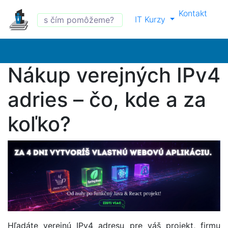
Kontakt
IT Kurzy
Nákup verejných IPv4
adries – čo, kde a za
koľko?
Hľadáte verejnú IPv4 adresu pre váš projekt, firmu