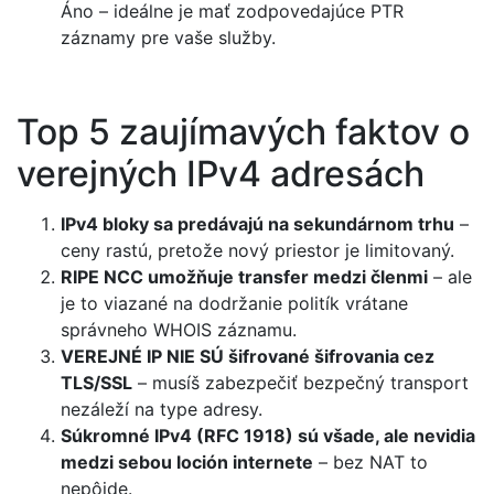
Áno – ideálne je mať zodpovedajúce PTR
záznamy pre vaše služby.
Top 5 zaujímavých faktov o
verejných IPv4 adresách
IPv4 bloky sa predávajú na sekundárnom trhu
–
ceny rastú, pretože nový priestor je limitovaný.
RIPE NCC umožňuje transfer medzi členmi
– ale
je to viazané na dodržanie politík vrátane
správneho WHOIS záznamu.
VEREJNÉ IP NIE SÚ šifrované šifrovania cez
TLS/SSL
– musíš zabezpečiť bezpečný transport
nezáleží na type adresy.
Súkromné IPv4 (RFC 1918) sú všade, ale nevidia
medzi sebou loción internete
– bez NAT to
nepôjde.