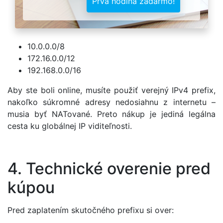
Prvá hodina zadarmo!
10.0.0.0/8
172.16.0.0/12
192.168.0.0/16
Aby ste boli online, musíte použiť verejný IPv4 prefix,
nakoľko súkromné adresy nedosiahnu z internetu –
musia byť NATované. Preto nákup je jediná legálna
cesta ku globálnej IP viditeľnosti.
4. Technické overenie pred
kúpou
Pred zaplatením skutočného prefixu si over: