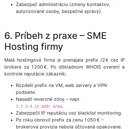
Zabezpeč administráciu (zmeny kontaktov,
autorizované osoby, bezpečné správy).
6. Príbeh z praxe – SME
Hosting firmy
Malá hostingová firma si prenajala prefix /24 cez IP
brokera za 1 200 €. Po dôkladnom WHOIS overení a
kontrole reputácie zákazník:
Rozdelil prefix na VM, web servery a VPN
podsiete.
Nasadil reverzné zóny – napr.
.
1.2.3.4.in‑addr.arpa
Zabezpečil IP reputáciu cez blacklist monitoring.
Po roku obnovil prefix za cenu 1 050 € –
brokerova provízia nebola účtovaná opakovane.