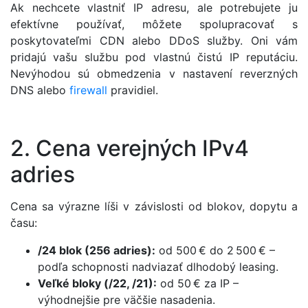
Ak nechcete vlastniť IP adresu, ale potrebujete ju
efektívne používať, môžete spolupracovať s
poskytovateľmi CDN alebo DDoS služby. Oni vám
pridajú vašu službu pod vlastnú čistú IP reputáciu.
Nevýhodou sú obmedzenia v nastavení reverzných
DNS alebo
firewall
pravidiel.
2. Cena verejných IPv4
adries
Cena sa výrazne líši v závislosti od blokov, dopytu a
času:
/24 blok (256 adries):
od 500 € do 2 500 € –
podľa schopnosti nadviazať dlhodobý leasing.
Veľké bloky (/22, /21):
od 50 € za IP –
výhodnejšie pre väčšie nasadenia.