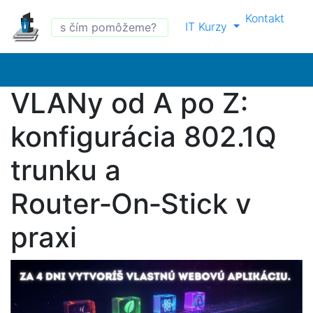
Kontakt
IT Kurzy
VLANy od A po Z:
konfigurácia 802.1Q
trunku a
Router‑On‑Stick v
praxi