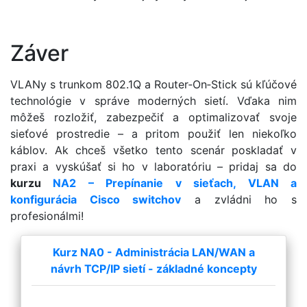
Záver
VLANy s trunkom 802.1Q a Router‑On‑Stick sú kľúčové
technológie v správe moderných sietí. Vďaka nim
môžeš rozložiť, zabezpečiť a optimalizovať svoje
sieťové prostredie – a pritom použiť len niekoľko
káblov. Ak chceš všetko tento scenár poskladať v
praxi a vyskúšať si ho v laboratóriu – pridaj sa do
kurzu
NA2 – Prepínanie v sieťach, VLAN a
konfigurácia Cisco switchov
a zvládni ho s
profesionálmi!
Kurz NA0 - Administrácia LAN/WAN a
návrh TCP/IP sietí - základné koncepty