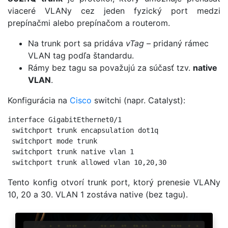
viaceré VLANy cez jeden fyzický port medzi
prepínačmi alebo prepínačom a routerom.
Na trunk port sa pridáva
vTag
– pridaný rámec
VLAN tag podľa štandardu.
Rámy bez tagu sa považujú za súčasť tzv.
native
VLAN
.
Konfigurácia na
Cisco
switchi (napr. Catalyst):
interface GigabitEthernet0/1

 switchport trunk encapsulation dot1q

 switchport mode trunk

 switchport trunk native vlan 1

Tento konfig otvorí trunk port, ktorý prenesie VLANy
10, 20 a 30. VLAN 1 zostáva native (bez tagu).