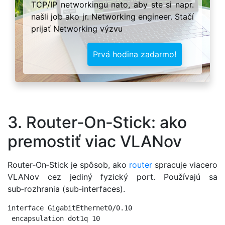
TCP/IP networkingu nato, aby ste si napr.
našli job ako jr. Networking engineer. Stačí
prijať Networking výzvu
Prvá hodina zadarmo!
3. Router‑On‑Stick: ako
premostiť viac VLANov
Router‑On‑Stick je spôsob, ako
router
spracuje viacero
VLANov cez jediný fyzický port. Používajú sa
sub‑rozhrania (sub‑interfaces).
interface GigabitEthernet0/0.10

 encapsulation dot1q 10
