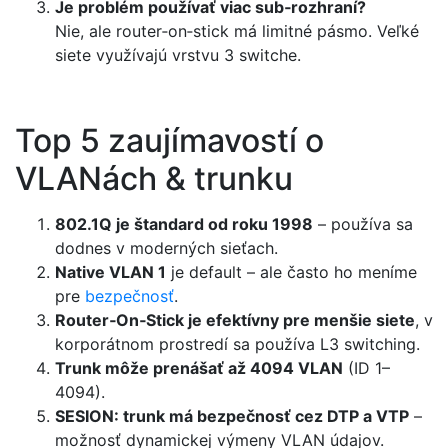
Je problém používať viac sub‑rozhraní?
Nie, ale router‑on‑stick má limitné pásmo. Veľké
siete využívajú vrstvu 3 switche.
Top 5 zaujímavostí o
VLANách & trunku
802.1Q je štandard od roku 1998
– používa sa
dodnes v moderných sieťach.
Native VLAN 1
je default – ale často ho meníme
pre
bezpečnosť
.
Router‑On‑Stick je efektívny pre menšie siete
, v
korporátnom prostredí sa používa L3 switching.
Trunk môže prenášať až 4094 VLAN
(ID 1–
4094).
SESION: trunk má bezpečnosť cez DTP a VTP
–
možnosť dynamickej výmeny VLAN údajov.