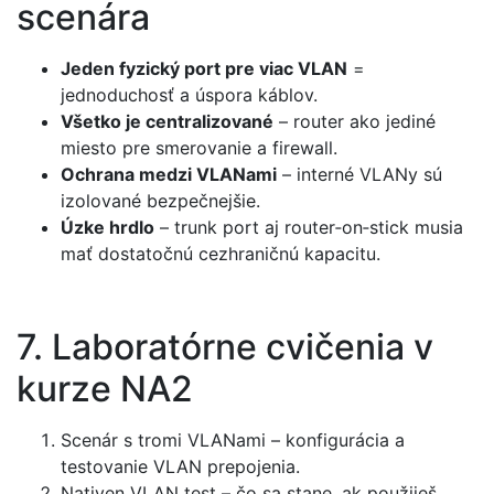
scenára
Jeden fyzický port pre viac VLAN
=
jednoduchosť a úspora káblov.
Všetko je centralizované
– router ako jediné
miesto pre smerovanie a firewall.
Ochrana medzi VLANami
– interné VLANy sú
izolované bezpečnejšie.
Úzke hrdlo
– trunk port aj router‑on‑stick musia
mať dostatočnú cezhraničnú kapacitu.
7. Laboratórne cvičenia v
kurze NA2
Scenár s tromi VLANami – konfigurácia a
testovanie VLAN prepojenia.
Nativen VLAN test – čo sa stane, ak použiješ