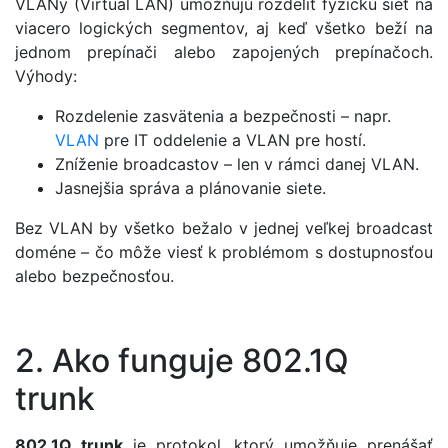
VLANy (Virtual LAN) umožňujú rozdeliť fyzickú sieť na
viacero logických segmentov, aj keď všetko beží na
jednom prepínači alebo zapojených prepínačoch.
Výhody:
Rozdelenie zasvätenia a bezpečnosti – napr.
VLAN
pre IT oddelenie a VLAN pre hostí.
Zníženie broadcastov – len v rámci danej VLAN.
Jasnejšia správa a plánovanie siete.
Bez VLAN by všetko bežalo v jednej veľkej broadcast
doméne – čo môže viesť k problémom s dostupnosťou
alebo bezpečnosťou.
2. Ako funguje 802.1Q
trunk
802.1Q trunk
je protokol, ktorý umožňuje prenášať