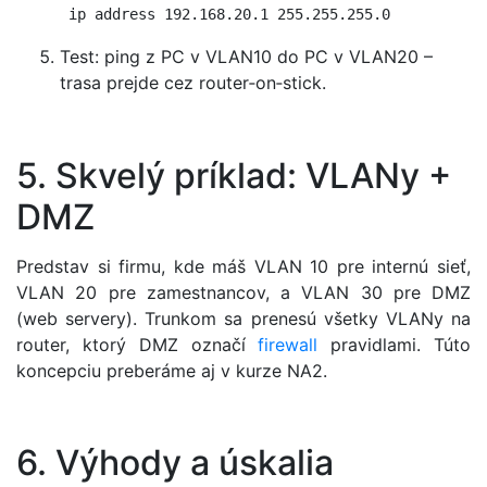
 ip address 192.168.20.1 255.255.255.0
Test: ping z PC v VLAN10 do PC v VLAN20 –
trasa prejde cez router‑on‑stick.
5. Skvelý príklad: VLANy +
DMZ
Predstav si firmu, kde máš VLAN 10 pre internú sieť,
VLAN 20 pre zamestnancov, a VLAN 30 pre DMZ
(web servery). Trunkom sa prenesú všetky VLANy na
router, ktorý DMZ označí
firewall
pravidlami. Túto
koncepciu preberáme aj v kurze NA2.
6. Výhody a úskalia