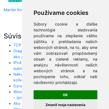
Marián Knězek
Používame cookies
Súbory cookie a ďalšie
technológie sledovania
Súvisiace články:
používame na zlepšenie vášho
zážitku z prehliadania našich
TCP vs UDP: Kľúčové rozdiely a použitie v praxi
webových stránok, na to, aby sme
Diagnostika TCP/IP sietí – nauč sa riešiť chyby
vám zobrazovali prispôsobený
ako profi
obsah a cielené reklamy, na
IPv4 adresovanie krok za krokom – rozumej
analýzu návštevnosti našich
subnetom a CIDR
webových stránok a na
Nákup verejných IPv4 adries – čo, kde a za
pochopenie toho, odkiaľ naši
koľko?
návštevníci prichádzajú.
Dynamické smerovanie: RIP, OSPF i EIGRP v akcii
Windows TCP/IP nástroje pre sieťovú diagnostiku
OK
– ipconfig, traceroute, pathping
Ako fungujú metódy forwardovania
Zmeniť moje nastavenia