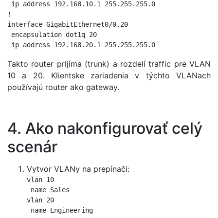
 ip address 192.168.10.1 255.255.255.0

!

interface GigabitEthernet0/0.20

 encapsulation dot1q 20

Takto router prijíma (trunk) a rozdelí traffic pre VLAN
10 a 20. Klientske zariadenia v týchto VLANach
používajú router ako gateway.
4. Ako nakonfigurovať celý
scenár
Vytvor VLANy na prepínači:
vlan 10

 name Sales

vlan 20

 name Engineering