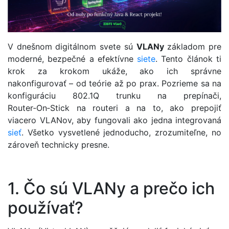
V dnešnom digitálnom svete sú
VLANy
základom pre
moderné, bezpečné a efektívne
siete
. Tento článok ti
krok za krokom ukáže, ako ich správne
nakonfigurovať – od teórie až po prax. Pozrieme sa na
konfiguráciu 802.1Q trunku na prepínači,
Router‑On‑Stick na routeri a na to, ako prepojiť
viacero VLANov, aby fungovali ako jedna integrovaná
sieť
. Všetko vysvetlené jednoducho, zrozumiteľne, no
zároveň technicky presne.
1. Čo sú VLANy a prečo ich
používať?