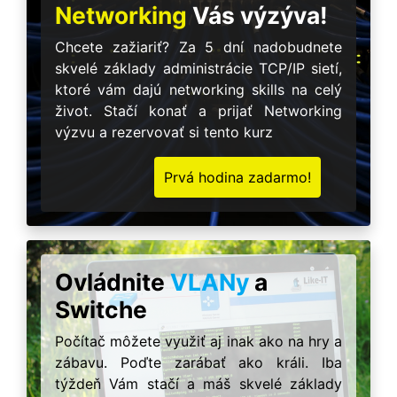
Networking
Vás výzýva!
Chcete zažiariť? Za 5 dní nadobudnete
skvelé základy administrácie TCP/IP sietí,
ktoré vám dajú networking skills na celý
život. Stačí konať a prijať Networking
výzvu a rezervovať si tento kurz
Prvá hodina zadarmo!
Ovládnite
VLANy
a
Switche
Počítač môžete využiť aj inak ako na hry a
zábavu. Poďte zarábať ako králi. Iba
týždeň Vám stačí a máš skvelé základy