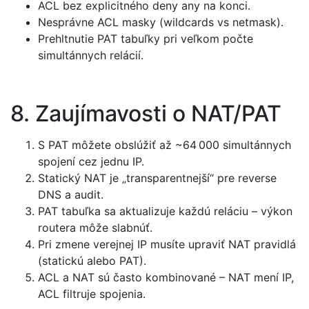
ACL bez explicitného deny any na konci.
Nesprávne ACL masky (wildcards vs netmask).
Prehltnutie PAT tabuľky pri veľkom počte
simultánnych relácií.
8. Zaujímavosti o NAT/PAT
S PAT môžete obslúžiť až ~64 000 simultánnych
spojení cez jednu IP.
Statický NAT je „transparentnejší“ pre reverse
DNS a audit.
PAT tabuľka sa aktualizuje každú reláciu – výkon
routera môže slabnúť.
Pri zmene verejnej IP musíte upraviť NAT pravidlá
(statickú alebo PAT).
ACL a NAT sú často kombinované – NAT mení IP,
ACL filtruje spojenia.