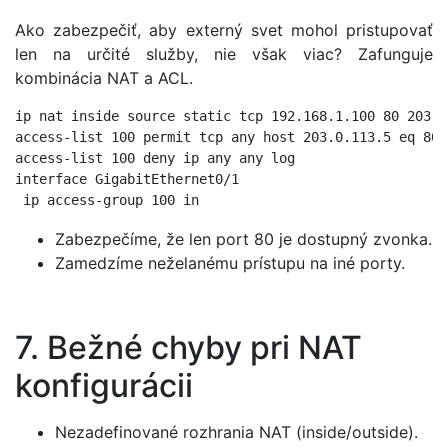
Ako zabezpečiť, aby externý svet mohol pristupovať
len na určité služby, nie však viac? Zafunguje
kombinácia NAT a ACL.
ip nat inside source static tcp 192.168.1.100 80 203.0
access-list 100 permit tcp any host 203.0.113.5 eq 80

access-list 100 deny ip any any log

interface GigabitEthernet0/1

 ip access-group 100 in
Zabezpečíme, že len port 80 je dostupný zvonka.
Zamedzíme neželanému prístupu na iné porty.
7. Bežné chyby pri NAT
konfigurácii
Nezadefinované rozhrania NAT (inside/outside).