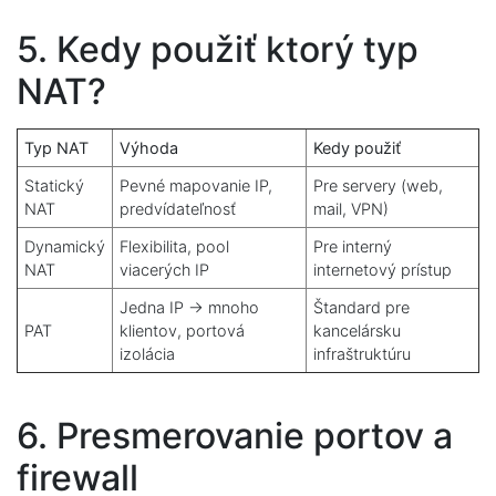
5. Kedy použiť ktorý typ
NAT?
Typ NAT
Výhoda
Kedy použiť
Statický
Pevné mapovanie IP,
Pre servery (web,
NAT
predvídateľnosť
mail, VPN)
Dynamický
Flexibilita, pool
Pre interný
NAT
viacerých IP
internetový prístup
Jedna IP -> mnoho
Štandard pre
PAT
klientov, portová
kancelársku
izolácia
infraštruktúru
6. Presmerovanie portov a
firewall