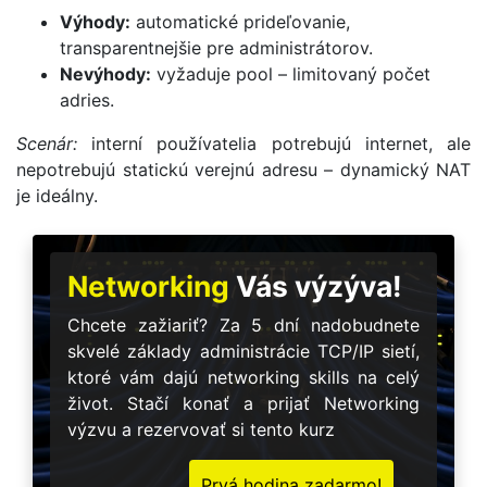
Výhody:
automatické prideľovanie,
transparentnejšie pre administrátorov.
Nevýhody:
vyžaduje pool – limitovaný počet
adries.
Scenár:
interní používatelia potrebujú internet, ale
nepotrebujú statickú verejnú adresu – dynamický NAT
je ideálny.
Networking
Vás výzýva!
Chcete zažiariť? Za 5 dní nadobudnete
skvelé základy administrácie TCP/IP sietí,
ktoré vám dajú networking skills na celý
život. Stačí konať a prijať Networking
výzvu a rezervovať si tento kurz
Prvá hodina zadarmo!