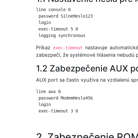
line console 0

 password SilneHeslo123

 login

 exec-timeout 5 0

Príkaz
nastavuje automatické
exec-timeout
zabezpečí, že systémové hlásenia nebudú p
1.2 Zabezpečenie AUX p
AUX port sa často využíva na vzdialenú sp
line aux 0

 password ModemHeslo456

 login

2. Zabezpečenie R