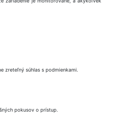
že zariadenie je monitorované, a akýkoľvek
e zreteľný súhlas s podmienkami.
ešných pokusov o prístup.