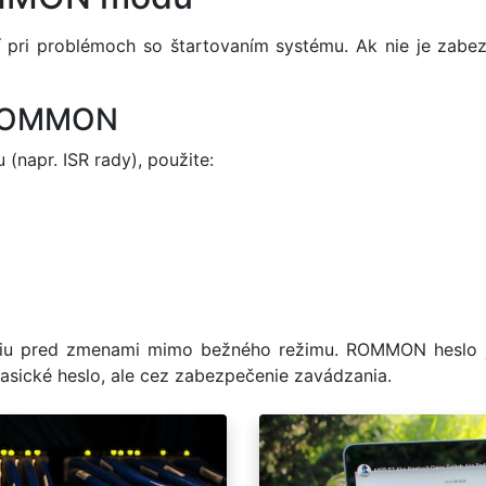
pri problémoch so štartovaním systému. Ak nie je zabez
e ROMMON
 (napr. ISR rady), použite:
áciu pred zmenami mimo bežného režimu. ROMMON heslo j
klasické heslo, ale cez zabezpečenie zavádzania.