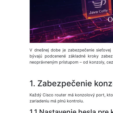
V dnešnej dobe je zabezpečenie sieťovej 
bývajú podcenené základné kroky zabezp
neoprávneným prístupom – od konzoly, cez 
1. Zabezpečenie konz
Každý Cisco router má konzolový port, kto
zariadeniu má plnú kontrolu.
1.1 Nastavenie hesla pre