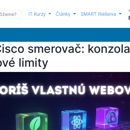
IT Kurzy
Články
SMART Riešenia
Cisco smerovač: konzo
vé limity