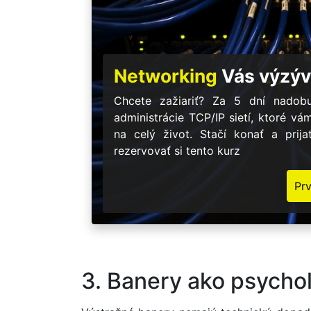
Networking
Vás výzýv
Chcete zažiariť? Za 5 dní nadobu
administrácie TCP/IP sietí, ktoré vá
na celý život. Stačí konať a prij
rezervovať si tento kurz
Pr
3. Banery ako psycho