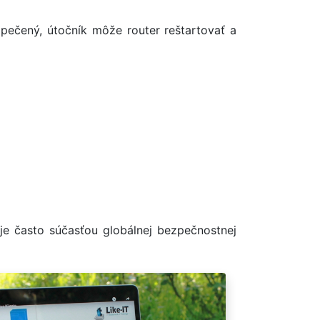
pečený, útočník môže router reštartovať a
e často súčasťou globálnej bezpečnostnej