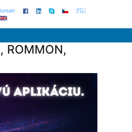
Kontakt
🇵🇱
la, ROMMON,