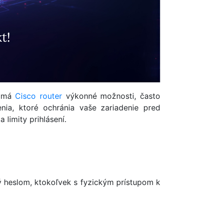
i má
Cisco
router
výkonné možnosti, často
ia, ktoré ochránia vaše zariadenie pred
limity prihlásení.
ý heslom, ktokoľvek s fyzickým prístupom k