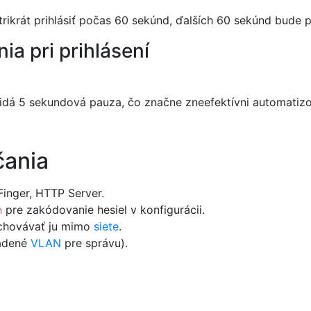
trikrát prihlásiť počas 60 sekúnd, ďalších 60 sekúnd bude p
ia pri prihlásení
idá 5 sekundová pauza, čo značne zneefektívni automatizo
čania
inger, HTTP Server.
pre zakódovanie hesiel v konfigurácii.
n
uchovávať ju mimo
siete
.
radené
VLAN
pre správu).