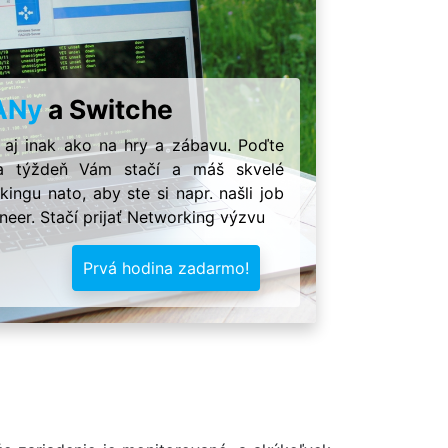
ANy
a Switche
 aj inak ako na hry a zábavu. Poďte
Iba týždeň Vám stačí a máš skvelé
ingu nato, aby ste si napr. našli job
neer. Stačí prijať Networking výzvu
Prvá hodina zadarmo!