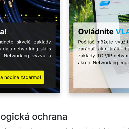
a!
Ovládnite
VL
dnete skvelé základy
Počítač môžete využiť
m dajú networking skills
zarábať ako králi. 
ať Networking výzvu a
základy TCP/IP network
ako jr. Networking engi
vá hodina zadarmo!
logická ochrana