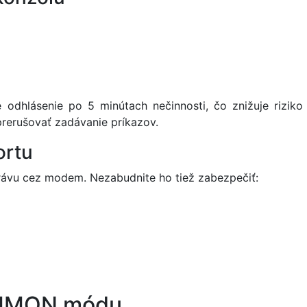
 odhlásenie po 5 minútach nečinnosti, čo znižuje rizik
rerušovať zadávanie príkazov.
ortu
rávu cez modem. Nezabudnite ho tiež zabezpečiť:
OMMON módu