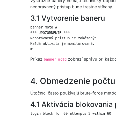
Výstražné banery nemajú technický dopad, 
neoprávnený prístup bude trestne stíhaný.
3.1 Vytvorenie baneru
banner motd #

*** UPOZORNENIE ***

Neoprávnený prístup je zakázaný!

Každá aktivita je monitorovaná.

#
Príkaz
zobrazí správu pri každo
banner motd
4. Obmedzenie počtu 
Útočníci často používajú brute-force metód
4.1 Aktivácia blokovani
login block-for 60 attempts 3 within 60