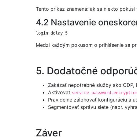
Tento príkaz znamená: ak sa niekto pokúsi 
4.2 Nastavenie oneskoren
login delay 5
Medzi každým pokusom o prihlásenie sa pr
5. Dodatočné odporú
Zakázať nepotrebné služby ako CDP, F
Aktivovať
service password-encryptio
Pravidelne zálohovať konfiguráciu a 
Segmentovať správu siete (napr. vyh
Záver