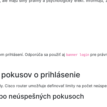
ale majú silný právny a psychologický efekt. Informujú, 
m prihlásení. Odporúča sa použiť aj
pre právn
banner login
pokusov o prihlásenie
y. Cisco router umožňuje definovať limity na počet neúsp
a po neúspešných pokusoch