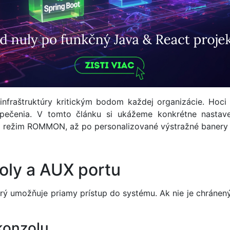
infraštruktúry kritickým bodom každej organizácie. Hoc
ečenia. V tomto článku si ukážeme konkrétne nastaven
režim ROMMON, až po personalizované výstražné banery a 
oly a AUX portu
rý umožňuje priamy prístup do systému. Ak nie je chránen
 konzolu