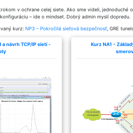
okom v ochrane celej siete. Ako sme videli, jednoduché o
ú konfiguráciu – ide o mindset. Dobrý admin myslí dopredu.
ovaný kurz:
NP3 – Pokročilá sieťová
bezpečnosť
, GRE tunel
 návrh TCP/IP sietí -
Kurz NA1 - Základ
pty
smerova