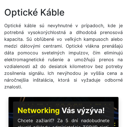
Optické Káble
Optické káble sú nevyhnutné v prípadoch, kde je
potrebná vysokorýchlostná a dlhodobá prenosová
kapacita. Sú obľúbené vo veľkých kampusoch alebo
medzi dátovými centrami. Optické vlákna prenášajú
dáta pomocou svetelných impulzov, čím eliminujú
elektromagnetické rušenie a umožňujú prenos na
vzdialenosti až do desiatok kilometrov bez potreby
zosilnenia signálu. Ich nevýhodou je vyššia cena a
náročnejšia inštalácia, ktorá si vyžaduje odborné
znalosti.
Networking
Vás výzýva!
Chcete zažiariť? Za 5 dní nadobudnete