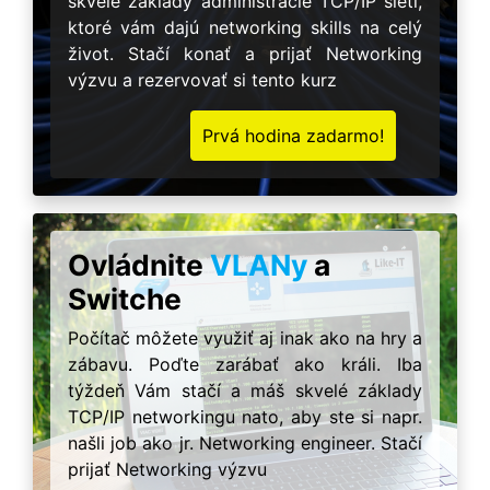
skvelé základy administrácie TCP/IP sietí,
ktoré vám dajú networking skills na celý
život. Stačí konať a prijať Networking
výzvu a rezervovať si tento kurz
Prvá hodina zadarmo!
Ovládnite
VLANy
a
Switche
Počítač môžete využiť aj inak ako na hry a
zábavu. Poďte zarábať ako králi. Iba
týždeň Vám stačí a máš skvelé základy
TCP/IP networkingu nato, aby ste si napr.
našli job ako jr. Networking engineer. Stačí
prijať Networking výzvu