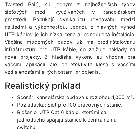
Twisted Pair), sú jedným z najbežnejších typov
sieťových médií využívaných v kancelárskom
prostredí. Ponúkajú vynikajúcu rovnováhu medzi
nákladmi a výkonnosťou. Jednou z hlavných výhod
UTP káblov je ich nízka cena a jednoduchá inštalácia.
Väčšina moderných budov už má predinštalovanú
infraštruktúru pre UTP káble, čo znižuje náklady na
nové projekty. Z hľadiska výkonu sú vhodné pre
väčšinu aplikácií, ale ich efektivita klesá s väčšími
vzdialenosťami a rýchlosťami pripojenia.
Realistický príklad
Scenár: Kancelárska budova s rozlohou 1,000 m².
Požiadavka: Sieť pre 100 pracovných staníc.
Riešenie: UTP Cat 6 káble, ktorými sa
jednoducho spájajú stanice k centrálnemu
switchu.