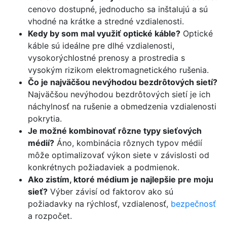
cenovo dostupné, jednoducho sa inštalujú a sú
vhodné na krátke a stredné vzdialenosti.
Kedy by som mal využiť optické káble?
Optické
káble sú ideálne pre dlhé vzdialenosti,
vysokorýchlostné prenosy a prostredia s
vysokým rizikom elektromagnetického rušenia.
Čo je najväčšou nevýhodou bezdrôtových sietí?
Najväčšou nevýhodou bezdrôtových sietí je ich
náchylnosť na rušenie a obmedzenia vzdialenosti
pokrytia.
Je možné kombinovať rôzne typy sieťových
médií?
Áno, kombinácia rôznych typov médií
môže optimalizovať výkon siete v závislosti od
konkrétnych požiadaviek a podmienok.
Ako zistím, ktoré médium je najlepšie pre moju
sieť?
Výber závisí od faktorov ako sú
požiadavky na rýchlosť, vzdialenosť,
bezpečnosť
a rozpočet.