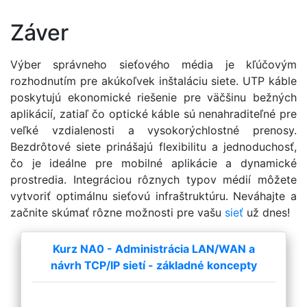
Záver
Výber správneho sieťového média je kľúčovým
rozhodnutím pre akúkoľvek inštaláciu siete. UTP káble
poskytujú ekonomické riešenie pre väčšinu bežných
aplikácií, zatiaľ čo optické káble sú nenahraditeľné pre
veľké vzdialenosti a vysokorýchlostné prenosy.
Bezdrôtové siete prinášajú flexibilitu a jednoduchosť,
čo je ideálne pre mobilné aplikácie a dynamické
prostredia. Integráciou rôznych typov médií môžete
vytvoriť optimálnu sieťovú infraštruktúru. Neváhajte a
začnite skúmať rôzne možnosti pre vašu
sieť
už dnes!
Kurz NA0 - Administrácia LAN/WAN a
návrh TCP/IP sietí - základné koncepty