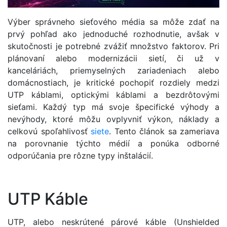
Výber správneho sieťového média sa môže zdať na
prvý pohľad ako jednoduché rozhodnutie, avšak v
skutočnosti je potrebné zvážiť množstvo faktorov. Pri
plánovaní alebo modernizácii sietí, či už v
kanceláriách, priemyselných zariadeniach alebo
domácnostiach, je kritické pochopiť rozdiely medzi
UTP káblami, optickými káblami a bezdrôtovými
sieťami. Každý typ má svoje špecifické výhody a
nevýhody, ktoré môžu ovplyvniť výkon, náklady a
celkovú spoľahlivosť
siete
. Tento článok sa zameriava
na porovnanie týchto médií a ponúka odborné
odporúčania pre rôzne typy inštalácií.
UTP Káble
UTP, alebo neskrútené párové káble (Unshielded