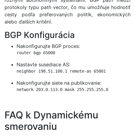
rôznymi autonómnymi systémami. BGP patrí medzi
protokoly typu path vector, čo mu umožňuje hodnotiť
cesty podľa preferovaných politík, ekonomických
alebo ďalších kritérií.
BGP Konfigurácia
Nakonfigurujte BGP proces:
router bgp 65000
Nastavte susediace AS:
neighbor 198.51.100.1 remote-as 65001
Nakonfigurujte siete na publikovanie:
network 203.0.113.0 mask 255.255.255.0
FAQ k Dynamickému
smerovaniu