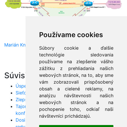
Používame cookies
Marián Knězek
Súbory cookie a ďalšie
technológie sledovania
používame na zlepšenie vášho
zážitku z prehliadania našich
Súvisiace články:
webových stránok, na to, aby sme
vám zobrazovali prispôsobený
Úspešné zvládnutie TCP/IP v praxi
obsah a cielené reklamy, na
Sieťové zariadenia: Sprievodca OSI vrstvami
analýzu návštevnosti našich
Zlepšite QoS siete: Šírka pásma a spoľahlivosť
webových stránok a na
Tajomstvá efektívneho prepínania VLAN a Cisco
pochopenie toho, odkiaľ naši
konfigurácií
návštevníci prichádzajú.
Dosiahnite sieťovú dokonalosť: VLAN, VTP a
redundancia