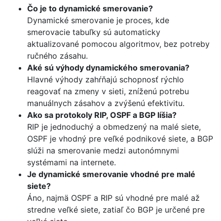
Čo je to dynamické smerovanie?
Dynamické smerovanie je proces, kde
smerovacie tabuľky sú automaticky
aktualizované pomocou algoritmov, bez potreby
ručného zásahu.
Aké sú výhody dynamického smerovania?
Hlavné výhody zahŕňajú schopnosť rýchlo
reagovať na zmeny v sieti, zníženú potrebu
manuálnych zásahov a zvýšenú efektivitu.
Ako sa protokoly RIP, OSPF a BGP líšia?
RIP je jednoduchý a obmedzený na malé siete,
OSPF je vhodný pre veľké podnikové siete, a BGP
slúži na smerovanie medzi autonómnymi
systémami na internete.
Je dynamické smerovanie vhodné pre malé
siete?
Áno, najmä OSPF a RIP sú vhodné pre malé až
stredne veľké siete, zatiaľ čo BGP je určené pre