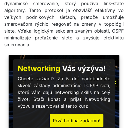
dynamické smerovanie, ktorý používa link-state
algoritmy. Tento protokol je obzvlášť efektívny vo
veľkých podnikových sieťach, pretože umožňuje
smerovačom rýchlo reagovať na zmeny v topológii
siete. Vďaka logickým sekciám zvaným oblasti, OSPF
minimalizuje preťaženie siete a zvyšuje efektivitu
smerovania.
Networking
Vás výzýva!
Chcete zažiariť? Za 5 dní nadobudnete
skvelé základy administrácie TCP/IP sietí,
ktoré vám dajú networking skills na celý
život. Stačí konať a prijať Networking
výzvu a rezervovať si tento kurz
Prvá hodina zadarmo!