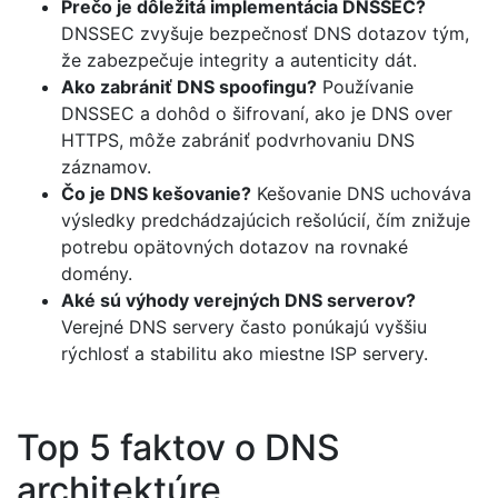
Prečo je dôležitá implementácia DNSSEC?
DNSSEC zvyšuje bezpečnosť DNS dotazov tým,
že zabezpečuje integrity a autenticity dát.
Ako zabrániť DNS spoofingu?
Používanie
DNSSEC a dohôd o šifrovaní, ako je DNS over
HTTPS, môže zabrániť podvrhovaniu DNS
záznamov.
Čo je DNS kešovanie?
Kešovanie DNS uchováva
výsledky predchádzajúcich rešolúcií, čím znižuje
potrebu opätovných dotazov na rovnaké
domény.
Aké sú výhody verejných DNS serverov?
Verejné DNS servery často ponúkajú vyššiu
rýchlosť a stabilitu ako miestne ISP servery.
Top 5 faktov o DNS
architektúre