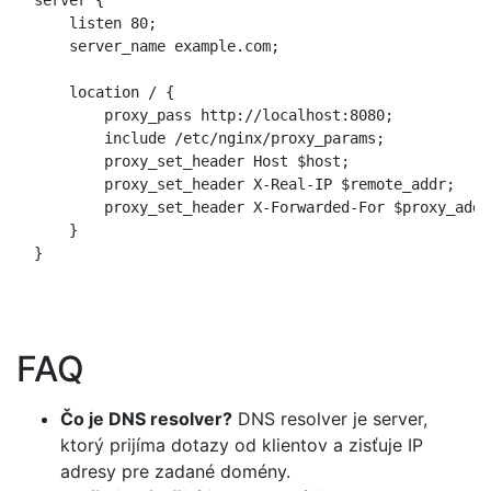
  server {

      listen 80;

      server_name example.com;

      location / {

          proxy_pass http://localhost:8080;

          include /etc/nginx/proxy_params;

          proxy_set_header Host $host;

          proxy_set_header X-Real-IP $remote_addr;

          proxy_set_header X-Forwarded-For $proxy_add_
      }

  }

FAQ
Čo je DNS resolver?
DNS resolver je server,
ktorý prijíma dotazy od klientov a zisťuje IP
adresy pre zadané domény.