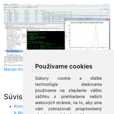
Používame cookies
Marián Knězek
Súbory cookie a ďalšie
technológie sledovania
používame na zlepšenie vášho
Súvisiace články:
zážitku z prehliadania našich
webových stránok, na to, aby sme
Komplexná analýza QoS parametrov: Šírka pásma
vám zobrazovali prispôsobený
a spoľahlivosť