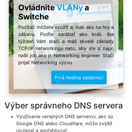
Ovládnite
VLANy
a
Switche
Počítač môžete využiť aj inak ako na hry a
zábavu. Poďte zarábať ako králi. Iba
týždeň Vám stačí a máš skvelé základy
TCP/IP networkingu nato, aby ste si napr.
našli job ako jr. Networking engineer. Stačí
prijať Networking výzvu
Prvá hodina zadarmo!
Výber správneho DNS servera
Využívanie verejných DNS serverov, ako sú
Google DNS alebo Cloudflare, môže zvýšiť
rýchlosť a spoľahlivosť.