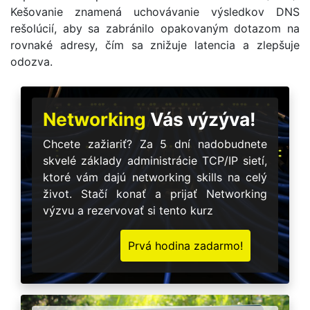
Kešovanie znamená uchovávanie výsledkov DNS
rešolúcií, aby sa zabránilo opakovaným dotazom na
rovnaké adresy, čím sa znižuje latencia a zlepšuje
odozva.
Networking
Vás výzýva!
Chcete zažiariť? Za 5 dní nadobudnete
skvelé základy administrácie TCP/IP sietí,
ktoré vám dajú networking skills na celý
život. Stačí konať a prijať Networking
výzvu a rezervovať si tento kurz
Prvá hodina zadarmo!