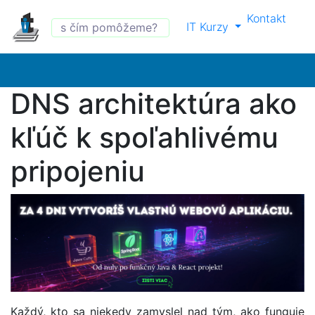
Kontakt
IT Kurzy
DNS architektúra ako
kľúč k spoľahlivému
pripojeniu
Každý, kto sa niekedy zamyslel nad tým, ako funguje