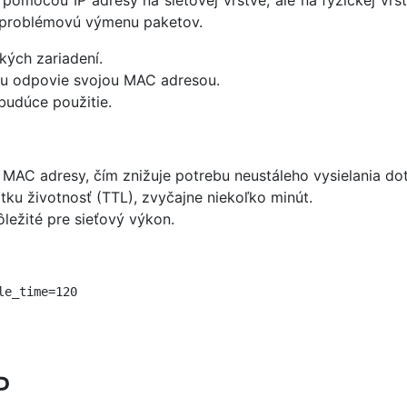
 pomocou IP adresy na sieťovej vrstve, ale na fyzickej vr
ezproblémovú výmenu paketov.
kých zariadení.
ou odpovie svojou MAC adresou.
budúce použitie.
AC adresy, čím znižuje potrebu neustáleho vysielania do
ku životnosť (TTL), zvyčajne niekoľko minút.
ležité pre sieťový výkon.
e_time=120

P