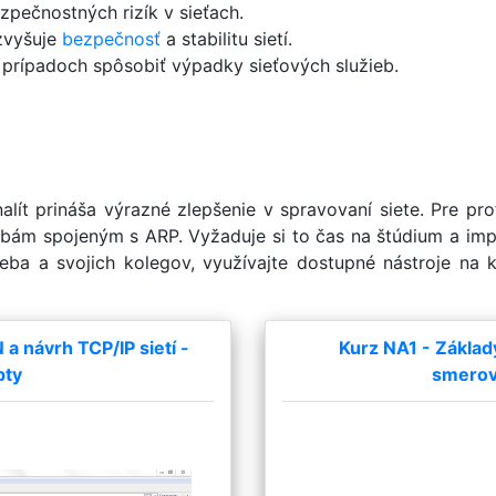
pečnostných rizík v sieťach.
zvyšuje
bezpečnosť
a stabilitu sietí.
 prípadoch spôsobiť výpadky sieťových služieb.
ít prináša výrazné zlepšenie v spravovaní siete. Pre prof
ozbám spojeným s ARP. Vyžaduje si to čas na štúdium a im
eba a svojich kolegov, využívajte dostupné nástroje na k
 návrh TCP/IP sietí -
Kurz NA1 - Základ
pty
smerova