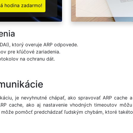
vá hodina zadarmo!
enia
DAI), ktorý overuje ARP odpovede.
ov pre kľúčové zariadenia.
tokolov na ochranu dát.
munikácie
ikáciu, je nevyhnutné chápať, ako spravovať ARP cach
 ARP cache, ako aj nastavenie vhodných timeoutov môžu 
RP môže pomôcť predchádzať ľudským chybám, ktoré takéto 