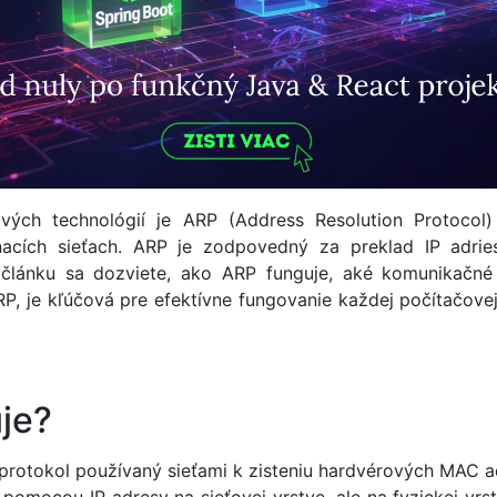
vých technológií je ARP (Address Resolution Protocol
nacích sieťach. ARP je zodpovedný za preklad IP adri
o článku sa dozviete, ako ARP funguje, aké komunikač
RP, je kľúčová pre efektívne fungovanie každej počítačove
je?
 protokol používaný sieťami k zisteniu hardvérových MAC ad