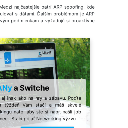
edzi najčastejšie patrí ARP spoofing, kde
pulovať s dátami. Ďalším problémom je ARP
ťovým podmienkam a vyžadujú si proaktívne
ANy
a Switche
 aj inak ako na hry a zábavu. Poďte
Iba týždeň Vám stačí a máš skvelé
ingu nato, aby ste si napr. našli job
neer. Stačí prijať Networking výzvu