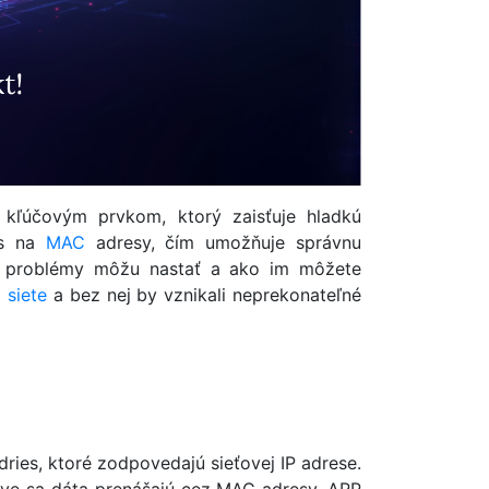
) kľúčovým prvkom, ktorý zaisťuje hladkú
es na
MAC
adresy, čím umožňuje správnu
né problémy môžu nastať a ako im môžete
j
siete
a bez nej by vznikali neprekonateľné
ries, ktoré zodpovedajú sieťovej IP adrese.