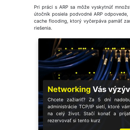
Pri práci s ARP sa môže vyskytnúť množst
útočník posiela podvodné ARP odpovede, a
cache flooding, ktorý vyčerpáva pamäť za
riešenia.
Networking
Vás výzýv
Chcete zažiariť? Za 5 dní nadobu
administrácie TCP/IP sietí, ktoré vá
na celý život. Stačí konať a prij
rezervovať si tento kurz