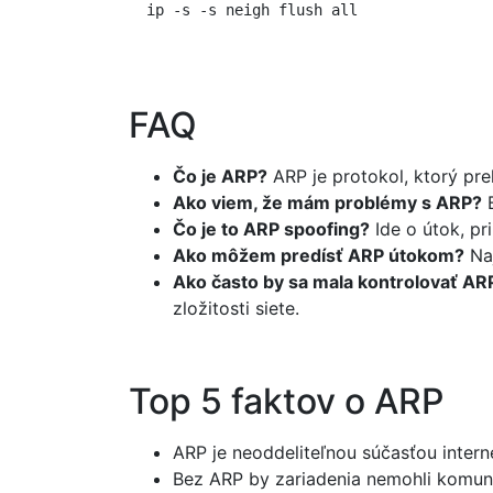
  ip -s -s neigh flush all

FAQ
Čo je ARP?
ARP je protokol, ktorý pr
Ako viem, že mám problémy s ARP?
B
Čo je to ARP spoofing?
Ide o útok, pr
Ako môžem predísť ARP útokom?
Naj
Ako často by sa mala kontrolovať AR
zložitosti siete.
Top 5 faktov o ARP
ARP je neoddeliteľnou súčasťou inter
Bez ARP by zariadenia nemohli komun