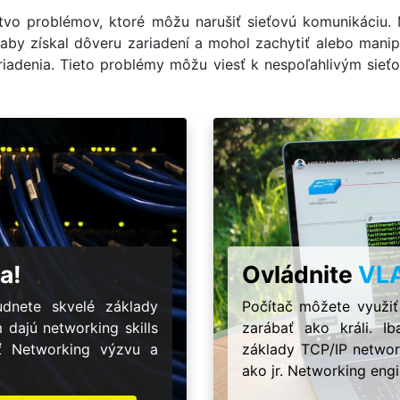
vo problémov, ktoré môžu narušiť sieťovú komunikáciu. M
by získal dôveru zariadení a mohol zachytiť alebo mani
riadenia. Tieto problémy môžu viesť k nespoľahlivým sie
a!
Ovládnite
VL
dnete skvelé základy
Počítač môžete využiť
m dajú networking skills
zarábať ako králi. 
ať Networking výzvu a
základy TCP/IP network
ako jr. Networking engi