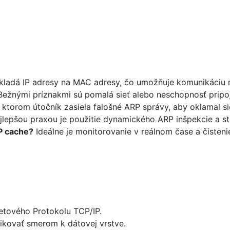
ekladá IP adresy na MAC adresy, čo umožňuje komunikáciu 
ežnými príznakmi sú pomalá sieť alebo neschopnosť pripoj
i ktorom útočník zasiela falošné ARP správy, aby oklamal si
lepšou praxou je použitie dynamického ARP inšpekcie a s
P cache?
Ideálne je monitorovanie v reálnom čase a čisteni
netového Protokolu TCP/IP.
ikovať smerom k dátovej vrstve.