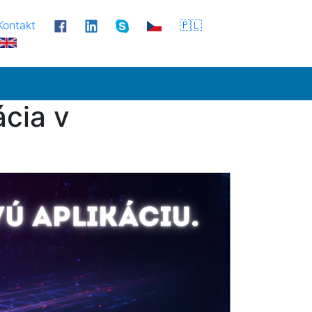
Kontakt
🇵🇱
cia v