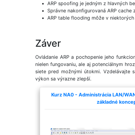
ARP spoofing je jedným z hlavných bez
Správne nakonfigurovaná ARP cache 
ARP table flooding môže v niektorých
Záver
Ovládanie ARP a pochopenie jeho funkcional
nielen fungovaniu, ale aj potenciálnym hr
siete pred možnými útokmi. Vzdelávajte s
výkon sa výrazne zlepší.
Kurz NA0 - Administrácia LAN/WAN a
základné konce