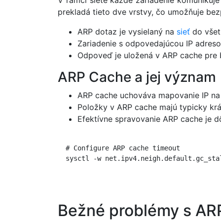
V rámci siete každé zariadenie komunikuje
prekladá tieto dve vrstvy, čo umožňuje b
ARP dotaz je vysielaný na
sieť
do všet
Zariadenie s odpovedajúcou IP adres
Odpoveď je uložená v ARP cache pre 
ARP Cache a jej význam
ARP cache uchováva mapovanie IP na M
Položky v ARP cache majú typicky krát
Efektívne spravovanie ARP cache je dô
  # Configure ARP cache timeout

  sysctl -w net.ipv4.neigh.default.gc_stal
Bežné problémy s AR