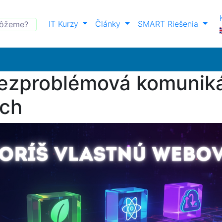
IT Kurzy
Články
SMART Riešenia
Bezproblémová komuniká
ach