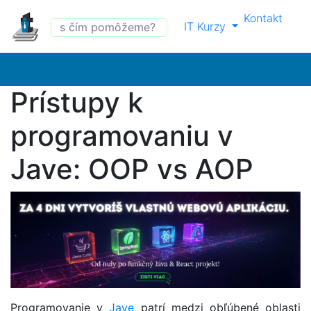
Kontakt
IT Kurzy
Prístupy k
programovaniu v
Jave: OOP vs AOP
Programovanie v
Jave
patrí medzi obľúbené oblasti