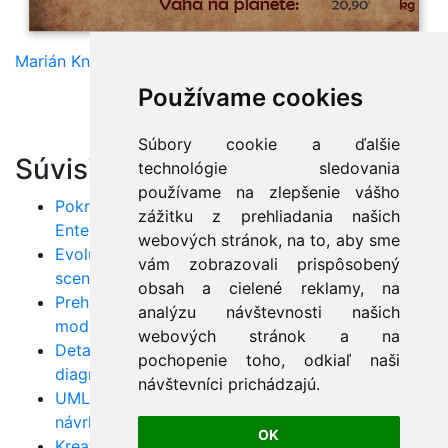
Marián Knězek
Používame cookies
Súbory cookie a ďalšie
Súvisiace články:
technológie sledovania
používame na zlepšenie vášho
Pokročilé koncepty v UML: Vyťažte maximum z
zážitku z prehliadania našich
Enterprise Architect
webových stránok, na to, aby sme
Evolučný a iteratívny vývoj v UML: Praktické
vám zobrazovali prispôsobený
scenáre
obsah a cielené reklamy, na
Prehľad CASE nástrojov: Ako zefektívniť
analýzu návštevnosti našich
modelovanie UML
webových stránok a na
Detailný návod na UML: Kombinované použitie
pochopenie toho, odkiaľ naši
diagramov v praxi
návštevníci prichádzajú.
UML modely CIM, PIM, PSM: Optimalizácia
návrhu a vývoja
OK
Kreatívne techniky tvorby softvéru s UML a CASE