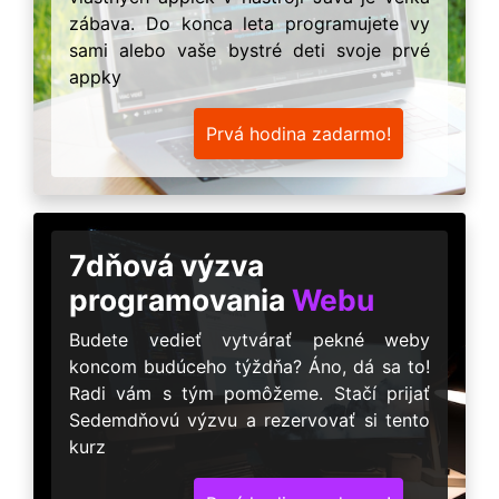
zábava. Do konca leta programujete vy
sami alebo vaše bystré deti svoje prvé
appky
Prvá hodina zadarmo!
7dňová výzva
programovania
Webu
Budete vedieť vytvárať pekné weby
koncom budúceho týždňa? Áno, dá sa to!
Radi vám s tým pomôžeme. Stačí prijať
Sedemdňovú výzvu a rezervovať si tento
kurz