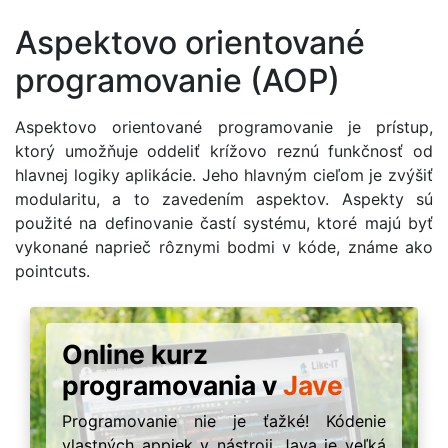
Aspektovo orientované
programovanie (AOP)
Aspektovo orientované programovanie je prístup,
ktorý umožňuje oddeliť krížovo reznú funkčnosť od
hlavnej logiky aplikácie. Jeho hlavným cieľom je zvýšiť
modularitu, a to zavedením aspektov. Aspekty sú
použité na definovanie častí systému, ktoré majú byť
vykonané naprieč rôznymi bodmi v kóde, známe ako
pointcuts.
Online kurz
programovania v
Jave
Programovanie nie je ťažké! Kódenie
vlastných appiek v nástroji Java je veľká