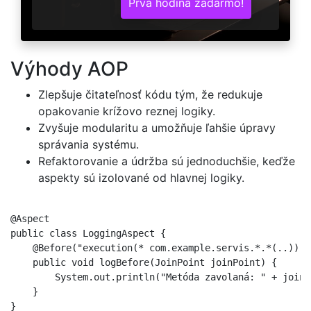
Prvá hodina zadarmo!
Výhody AOP
Zlepšuje čitateľnosť kódu tým, že redukuje
opakovanie krížovo reznej logiky.
Zvyšuje modularitu a umožňuje ľahšie úpravy
správania systému.
Refaktorovanie a údržba sú jednoduchšie, keďže
aspekty sú izolované od hlavnej logiky.
@Aspect

public class LoggingAspect {

    @Before("execution(* com.example.servis.*.*(..))")

    public void logBefore(JoinPoint joinPoint) {

        System.out.println("Metóda zavolaná: " + joinP
    }

}
