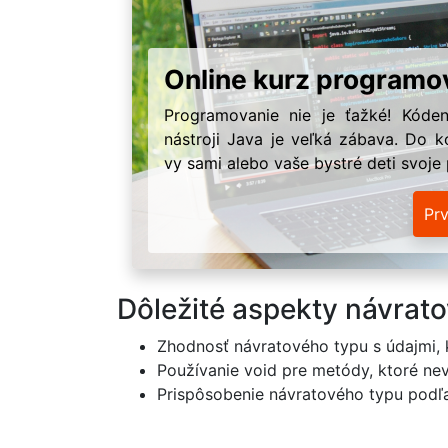
Online kurz programo
Programovanie nie je ťažké! Kóden
nástroji Java je veľká zábava. Do k
vy sami alebo vaše bystré deti svoje
Pr
Dôležité aspekty návrat
Zhodnosť návratového typu s údajmi, 
Používanie void pre metódy, ktoré ne
Prispôsobenie návratového typu podľ