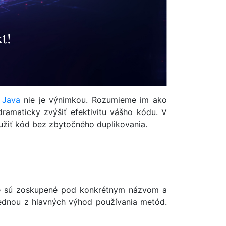
a
Java
nie je výnimkou. Rozumieme im ako
ramaticky zvýšiť efektivitu vášho kódu. V
žiť kód bez zbytočného duplikovania.
ré sú zoskupené pod konkrétnym názvom a
jednou z hlavných výhod používania metód.