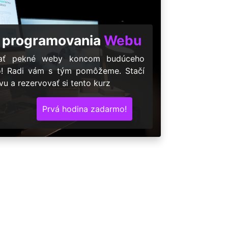
 programovania
Webu
árať pekné weby koncom budúceho
o! Radi vám s tým pomôžeme. Stačí
u a rezervovať si tento kurz
Prvá hodina zadarmo!