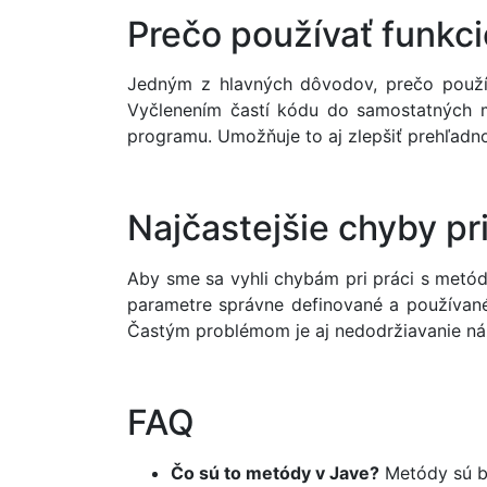
Prečo používať funkc
Jedným z hlavných dôvodov, prečo používa
Vyčlenením častí kódu do samostatných m
programu. Umožňuje to aj zlepšiť prehľadno
Najčastejšie chyby pr
Aby sme sa vyhli chybám pri práci s metóda
parametre správne definované a používané.
Častým problémom je aj nedodržiavanie náz
FAQ
Čo sú to metódy v Jave?
Metódy sú bl