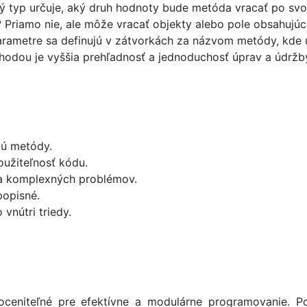
 typ určuje, aký druh hodnoty bude metóda vracať po svo
?
Priamo nie, ale môže vracať objekty alebo pole obsahujúc
rametre sa definujú v zátvorkách za názvom metódy, kde u
odou je vyššia prehľadnosť a jednoduchosť úprav a údržb
jú metódy.
užiteľnosť kódu.
ia komplexných problémov.
popisné.
vnútri triedy.
eoceniteľné pre efektívne a modulárne programovanie. P