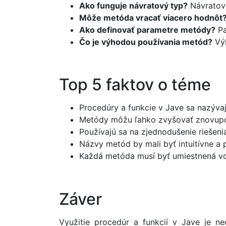
Ako funguje návratový typ?
Návratový
Môže metóda vracať viacero hodnôt
Ako definovať parametre metódy?
Pa
Čo je výhodou používania metód?
Výh
Top 5 faktov o téme
Procedúry a funkcie v Jave sa nazýva
Metódy môžu ľahko zvyšovať znovupo
Používajú sa na zjednodušenie riešen
Názvy metód by mali byť intuitívne a 
Každá metóda musí byť umiestnená vo 
Záver
Využitie procedúr a funkcií v Jave je n