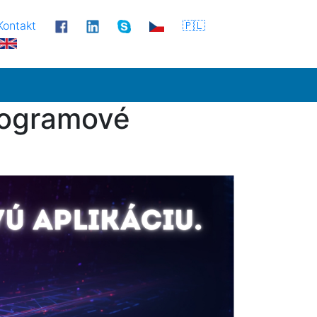
Kontakt
🇵🇱
programové