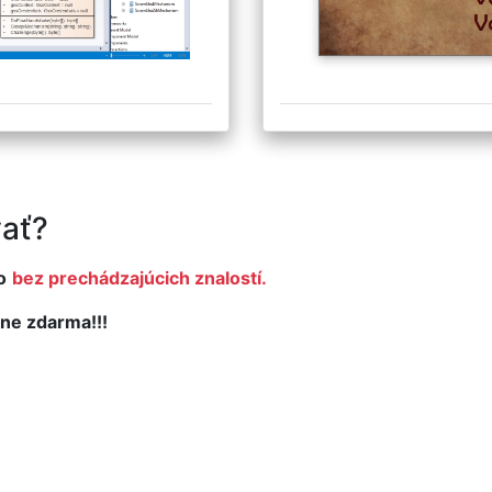
ať?
o
bez prechádzajúcich znalostí.
ne zdarma!!!