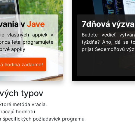
vania v
Jave
7dňová výzva
ie vlastných appiek v
Budete vedieť vytv
onca leta programujete
týždňa? Áno, dá sa t
 prvé appky
prijať Sedemdňovú výzv
vá hodina zadarmo!
ových typov
ktoré metóda vracia.
vracajú hodnotu.
a špecifických požiadaviek programu.