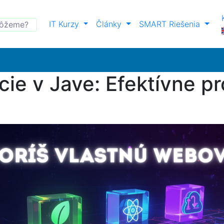
IT Kurzy
Články
SMART Riešenia
cie v Jave: Efektívne 