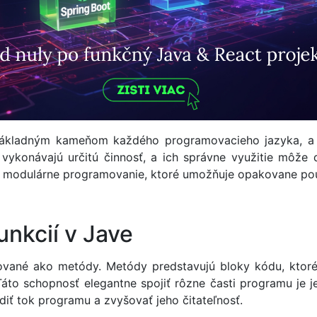
 základným kameňom každého programovacieho jazyka, 
ykonávajú určitú činnosť, a ich správne využitie môže d
na modulárne programovanie, ktoré umožňuje opakovane pou
unkcií v Jave
vané ako metódy. Metódy predstavujú bloky kódu, kto
Táto schopnosť elegantne spojiť rôzne časti programu je 
iť tok programu a zvyšovať jeho čitateľnosť.