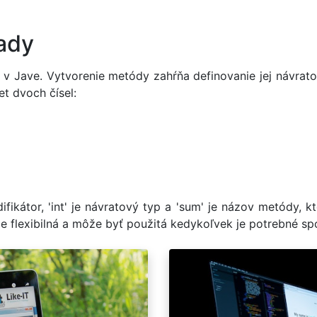
lady
 Jave. Vytvorenie metódy zahŕňa definovanie jej návrato
et dvoch čísel:
ifikátor, 'int' je návratový typ a 'sum' je názov metódy, kt
e flexibilná a môže byť použitá kedykoľvek je potrebné spo