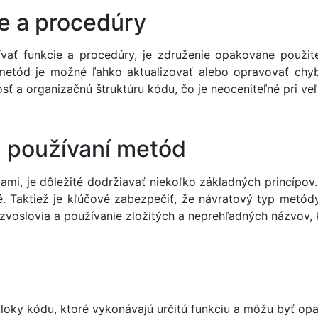
ie a procedúry
ť funkcie a procedúry, je združenie opakovane použiteľ
etód je možné ľahko aktualizovať alebo opravovať chyby 
sť a organizačnú štruktúru kódu, čo je neoceniteľné pri ve
i používaní metód
mi, je dôležité dodržiavať niekoľko základných princípov. 
 Taktiež je kľúčové zabezpečiť, že návratový typ metódy 
voslovia a používanie zložitých a neprehľadných názvov, 
oky kódu, ktoré vykonávajú určitú funkciu a môžu byť op