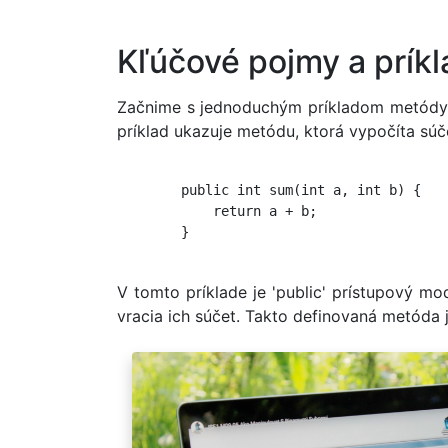
Kľúčové pojmy a prík
Začnime s jednoduchým príkladom metódy v
príklad ukazuje metódu, ktorá vypočíta súč
        public int sum(int a, int b) {

            return a + b;

        }

V tomto príklade je 'public' prístupový mod
vracia ich súčet. Takto definovaná metóda j