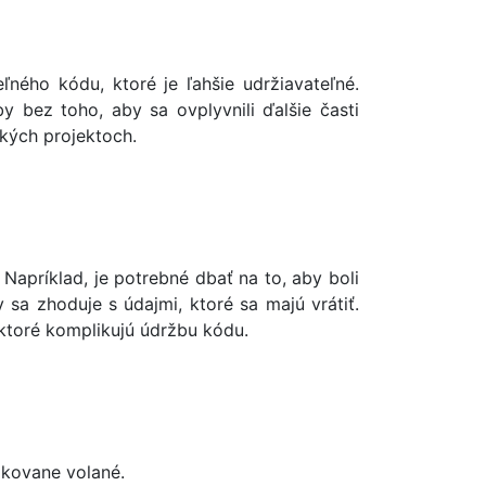
ného kódu, ktoré je ľahšie udržiavateľné.
bez toho, aby sa ovplyvnili ďalšie časti
ľkých projektoch.
Napríklad, je potrebné dbať na to, aby boli
sa zhoduje s údajmi, ktoré sa majú vrátiť.
ktoré komplikujú údržbu kódu.
akovane volané.