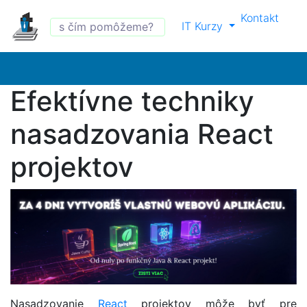
Kontakt
IT Kurzy
Efektívne techniky
nasadzovania React
projektov
Nasadzovanie
React
projektov môže byť pre