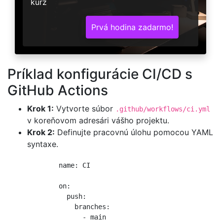
kurz
Prvá hodina zadarmo!
Príklad konfigurácie CI/CD s
GitHub Actions
Krok 1:
Vytvorte súbor
.github/workflows/ci.yml
v koreňovom adresári vášho projektu.
Krok 2:
Definujte pracovnú úlohu pomocou YAML
syntaxe.
        name: CI

        on:

          push:

            branches: 

              - main
