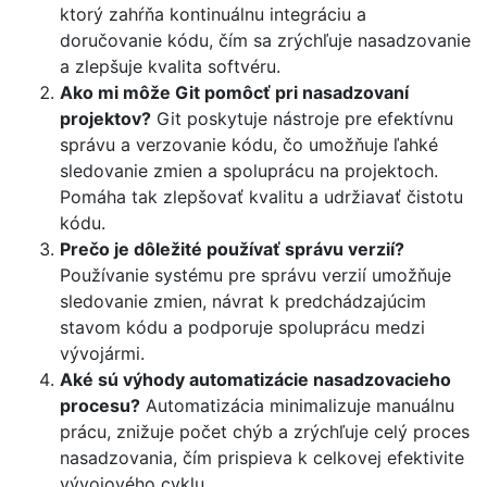
ktorý zahŕňa kontinuálnu integráciu a
doručovanie kódu, čím sa zrýchľuje nasadzovanie
a zlepšuje kvalita softvéru.
Ako mi môže Git pomôcť pri nasadzovaní
projektov?
Git poskytuje nástroje pre efektívnu
správu a verzovanie kódu, čo umožňuje ľahké
sledovanie zmien a spoluprácu na projektoch.
Pomáha tak zlepšovať kvalitu a udržiavať čistotu
kódu.
Prečo je dôležité používať správu verzií?
Používanie systému pre správu verzií umožňuje
sledovanie zmien, návrat k predchádzajúcim
stavom kódu a podporuje spoluprácu medzi
vývojármi.
Aké sú výhody automatizácie nasadzovacieho
procesu?
Automatizácia minimalizuje manuálnu
prácu, znižuje počet chýb a zrýchľuje celý proces
nasadzovania, čím prispieva k celkovej efektivite
vývojového cyklu.