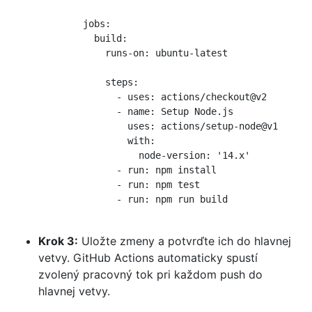
        jobs:

          build:

            runs-on: ubuntu-latest

            steps:

              - uses: actions/checkout@v2

              - name: Setup Node.js

                uses: actions/setup-node@v1

                with:

                  node-version: '14.x'

              - run: npm install

              - run: npm test

              - run: npm run build

Krok 3:
Uložte zmeny a potvrďte ich do hlavnej
vetvy. GitHub Actions automaticky spustí
zvolený pracovný tok pri každom push do
hlavnej vetvy.