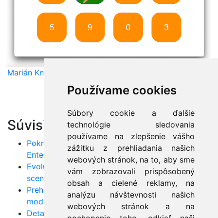
Marián Knězek
Používame cookies
Súbory cookie a ďalšie
Súvisiace články:
technológie sledovania
používame na zlepšenie vášho
Pokročilé koncepty v UML: Vyťažte maximum z
zážitku z prehliadania našich
Enterprise Architect
webových stránok, na to, aby sme
Evolučný a iteratívny vývoj v UML: Praktické
vám zobrazovali prispôsobený
scenáre
obsah a cielené reklamy, na
Prehľad CASE nástrojov: Ako zefektívniť
analýzu návštevnosti našich
modelovanie UML
webových stránok a na
Detailný návod na UML: Kombinované použitie