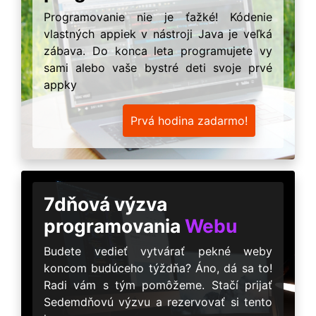
Programovanie nie je ťažké! Kódenie
vlastných appiek v nástroji Java je veľká
zábava. Do konca leta programujete vy
sami alebo vaše bystré deti svoje prvé
appky
Prvá hodina zadarmo!
7dňová výzva
programovania
Webu
Budete vedieť vytvárať pekné weby
koncom budúceho týždňa? Áno, dá sa to!
Radi vám s tým pomôžeme. Stačí prijať
Sedemdňovú výzvu a rezervovať si tento