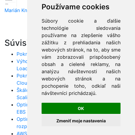
Používame cookies
Marián Knězek
Súbory cookie a ďalšie
technológie sledovania
používame na zlepšenie vášho
Súvisiace články:
zážitku z prehliadania našich
webových stránok, na to, aby sme
Pokročilé tipy na optimalizáciu nákladov na AWS
vám zobrazovali prispôsobený
Výhody a implementácia AWS Auto Scaling a
obsah a cielené reklamy, na
Load Balancing
analýzu návštevnosti našich
Pokročilé techniky zabezpečenia dát v AWS
webových stránok a na
Cloud
pochopenie toho, odkiaľ naši
Škálovanie infraštruktúry efektívne s AWS Auto
návštevníci prichádzajú.
Scaling
Optimalizácia úložných riešení na AWS: EFS, S3 a
OK
EBS
Optimalizácia nákladov v AWS: Efektívne
Zmeniť moje nastavenia
rozpočtovanie
AWS IAM: Zabezpečenie prístupu a ochrana dát