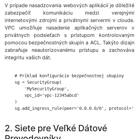
V prípade nasadzovania webových aplikácií je dôležité
zabezpečiť komunikáciu medzi verejnými
internetovými zdrojmi a privátnymi servermi v cloude.
VPC umožňuje nasadenie aplikačných serverov v
privátnych podsieťach s prístupom kontrolovaným
pomocou bezpečnostných skupín a ACL. Takýto dizajn
zabraňuje neautorizovanému prístupu a zachováva
integritu vašich dát.
    # Príklad konfigurácie bezpečnostnej skupiny

    sg = SecurityGroup(

        'MySecurityGroup',

        vpc_id='vpc-12345abcd'

    )

    sg.add_ingress_rule(peer='0.0.0.0/0', protocol='tc
2. Siete pre Veľké Dátové
Prevodovníky