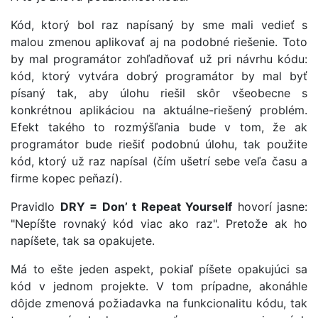
Kód, ktorý bol raz napísaný by sme mali vedieť s
malou zmenou aplikovať aj na podobné riešenie. Toto
by mal programátor zohľadňovať už pri návrhu kódu:
kód, ktorý vytvára dobrý programátor by mal byť
písaný tak, aby úlohu riešil skôr všeobecne s
konkrétnou aplikáciou na aktuálne-riešený problém.
Efekt takého to rozmýšľania bude v tom, že ak
programátor bude riešiť podobnú úlohu, tak použite
kód, ktorý už raz napísal (čím ušetrí sebe veľa času a
firme kopec peňazí).
Pravidlo
DRY = Don’ t Repeat Yourself
hovorí jasne:
"Nepíšte rovnaký kód viac ako raz". Pretože ak ho
napíšete, tak sa opakujete.
Má to ešte jeden aspekt, pokiaľ píšete opakujúci sa
kód v jednom projekte. V tom prípadne, akonáhle
dôjde zmenová požiadavka na funkcionalitu kódu, tak