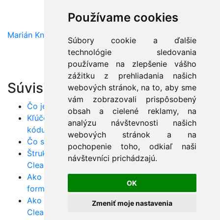
Používame cookies
Marián Knězek
Súbory cookie a ďalšie
technológie sledovania
používame na zlepšenie vášho
zážitku z prehliadania našich
Súvisiace články:
webových stránok, na to, aby sme
vám zobrazovali prispôsobený
Čo je do kelu ten Clean Code?
obsah a cielené reklamy, na
Kľúčové bolestivé body každého zdrojového
analýzu návštevnosti našich
kódu programu
webových stránok a na
Čo sa ma študenti často pýtajú ku CleanCode?
pochopenie toho, odkiaľ naši
Štruktúra programátorského kódu podľa
návštevníci prichádzajú.
CleanCode? Nepoužívajte komentáre!
Ako vie pomôcť CleanCode prehľadnosti
OK
formátovania kódu?
Ako napísať dobré funkcie a metódy podľa
Zmeniť moje nastavenia
CleanCode?