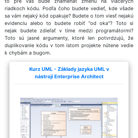
to pre vás bude znamenať zmenu na viacerých
riadkoch kódu. Podľa čoho budete vedieť, kde všade
sa vám nejaký kód opakuje? Budete o tom viesť nejakú
evidenciu alebo to budete robiť "od oka"? Toto si
nejak budete zdieľať v tíme medzi programátormi?
Toto sú jasné argumenty, ktoré len potvrdzujú, že
duplikovanie kódu v tom istom projekte nútene vedie
k chybám a bugom.
Kurz UML - Základy jazyka UML v
nástroji Enterprise Architect