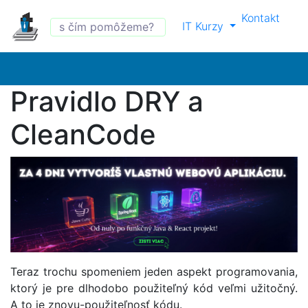
Kontakt
IT Kurzy
Pravidlo DRY a
CleanCode
Teraz trochu spomeniem jeden aspekt programovania,
ktorý je pre dlhodobo použiteľný kód veľmi užitočný.
A to je znovu-použiteľnosť kódu.