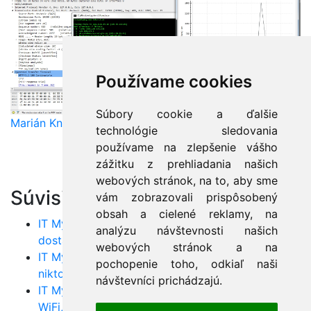
Používame cookies
Súbory cookie a ďalšie
Marián Knězek
technológie sledovania
používame na zlepšenie vášho
zážitku z prehliadania našich
webových stránok, na to, aby sme
Súvisiace články:
vám zobrazovali prispôsobený
obsah a cielené reklamy, na
IT Mýtus: Z prenosného programu nemôžem
analýzu návštevnosti našich
dostať vírus!
webových stránok a na
IT Mýtus: Keď skryjem SSID - názov WiFi siete,
pochopenie toho, odkiaľ naši
nikto ma nehackne?
návštevníci prichádzajú.
IT Mýtus: Keď si zapnem MAC address filter na
WiFi, nikto ma nehackne?