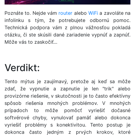
Poznáte to. Nejde vám
router
alebo
WiFi
a zavoláte na
infolinku s tým, že potrebujete odbornú pomoc.
Technická podpora vám z plnou vážnosťou pokladá
otázku, či ste skúsili dané zariadenie vypnúť a zapnúť.
Môže vás to zaskočiť...
Verdikt:
Tento mýtus je zaujímavý, pretože aj keď sa môže
zdať, že vypnutie a zapnutie je len "trik" alebo
provizórne riešenie, v skutočnosti je to často efektívny
spôsob riešenia mnohých problémov. V mnohých
prípadoch to môže pomôcť vyriešiť dočasné
softvérové chyby, vynulovať pamäť alebo dokonca
vyriešiť problémy s konektivitou. Tento postup je
dokonca často jedným z prvých krokov, ktoré