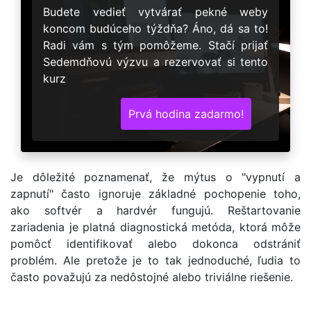
Budete vedieť vytvárať pekné weby
koncom budúceho týždňa? Áno, dá sa to!
Radi vám s tým pomôžeme. Stačí prijať
Sedemdňovú výzvu a rezervovať si tento
kurz
Prvá hodina zadarmo!
Je dôležité poznamenať, že mýtus o "vypnutí a
zapnutí" často ignoruje základné pochopenie toho,
ako softvér a hardvér fungujú. Reštartovanie
zariadenia je platná diagnostická metóda, ktorá môže
pomôcť identifikovať alebo dokonca odstrániť
problém. Ale pretože je to tak jednoduché, ľudia to
často považujú za nedôstojné alebo triviálne riešenie.