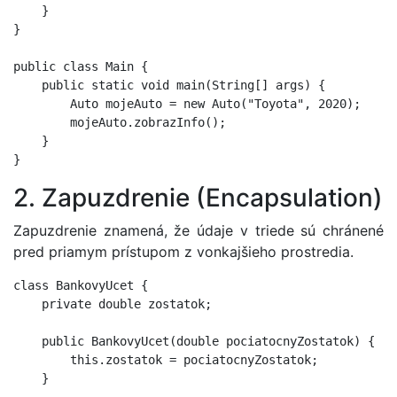
    }

}

public class Main {

    public static void main(String[] args) {

        Auto mojeAuto = new Auto("Toyota", 2020);

        mojeAuto.zobrazInfo();

    }

2. Zapuzdrenie (Encapsulation)
Zapuzdrenie znamená, že údaje v triede sú chránené
pred priamym prístupom z vonkajšieho prostredia.
class BankovyUcet {

    private double zostatok;

    public BankovyUcet(double pociatocnyZostatok) {

        this.zostatok = pociatocnyZostatok;

    }
