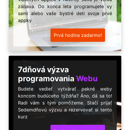
zábava. Do konca leta programujete vy
sami alebo vaše bystré deti svoje prvé
appky
Prvá hodina zadarmo!
7dňová výzva
programovania
Webu
Budete vedieť vytvárať pekné weby
koncom budúceho týždňa? Áno, dá sa to!
Radi vám s tým pomôžeme. Stačí prijať
Sedemdňovú výzvu a rezervovať si tento
kurz