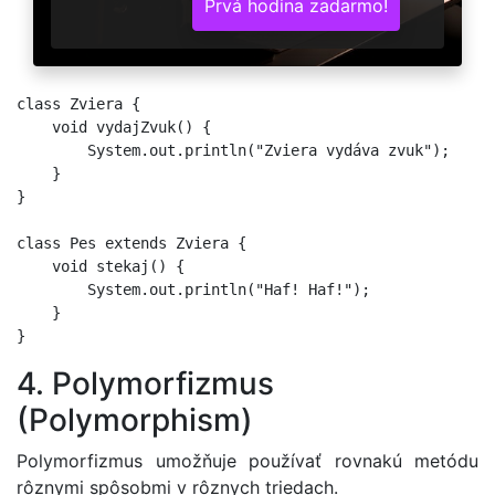
Prvá hodina zadarmo!
class Zviera {

    void vydajZvuk() {

        System.out.println("Zviera vydáva zvuk");

    }

}

class Pes extends Zviera {

    void stekaj() {

        System.out.println("Haf! Haf!");

    }

4. Polymorfizmus
(Polymorphism)
Polymorfizmus umožňuje používať rovnakú metódu
rôznymi spôsobmi v rôznych triedach.