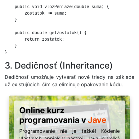
    public void vlozPeniaze(double suma) {

        zostatok += suma;

    }

    public double getZostatok() {

        return zostatok;

    }

3. Dedičnosť (Inheritance)
Dedičnosť umožňuje vytvárať nové triedy na základe
už existujúcich, čím sa eliminuje opakovanie kódu.
Online kurz
programovania v
Jave
Programovanie nie je ťažké! Kódenie
vlastných appiek v nástroji Java je veľká