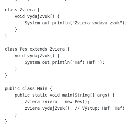
class Zviera {

    void vydajZvuk() {

        System.out.println("Zviera vydáva zvuk");

    }

}

class Pes extends Zviera {

    void vydajZvuk() {

        System.out.println("Haf! Haf!");

    }

}

public class Main {

    public static void main(String[] args) {

        Zviera zviera = new Pes();

        zviera.vydajZvuk(); // Výstup: Haf! Haf!

    }
