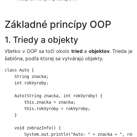
Základné princípy OOP
1. Triedy a objekty
Všetko v OOP sa točí okolo
tried
a
objektov
. Trieda je
šablóna, podľa ktorej sa vytvárajú objekty.
class Auto {

    String znacka;

    int rokVyroby;

    Auto(String znacka, int rokVyroby) {

        this.znacka = znacka;

        this.rokVyroby = rokVyroby;

    }

    void zobrazInfo() {

        System.out.println("Auto: " + znacka + ", rok: