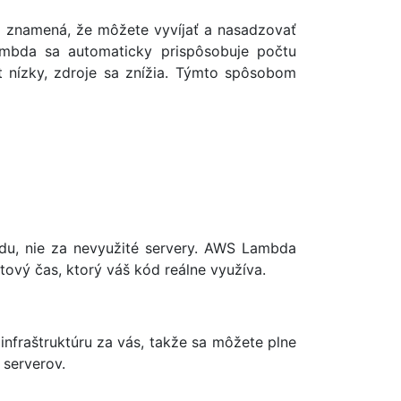
o znamená, že môžete vyvíjať a nasadzovať
 Lambda sa automaticky prispôsobuje počtu
t nízky, zdroje sa znížia. Týmto spôsobom
ódu, nie za nevyužité servery. AWS Lambda
tový čas, ktorý váš kód reálne využíva.
nfraštruktúru za vás, takže sa môžete plne
 serverov.