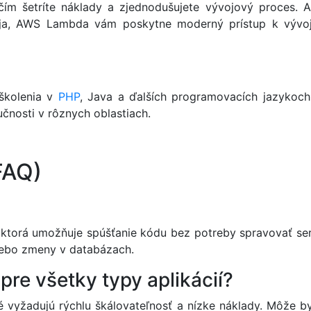
ím šetríte náklady a zjednodušujete vývojový proces. Ak
ja, AWS Lambda vám poskytne moderný prístup k vývoju ap
školenia v
PHP
, Java a ďalších programovacích jazykoch.
čnosti v rôznych oblastiach.
FAQ)
ktorá umožňuje spúšťanie kódu bez potreby spravovať serv
lebo zmeny v databázach.
e všetky typy aplikácií?
é vyžadujú rýchlu škálovateľnosť a nízke náklady. Môže b