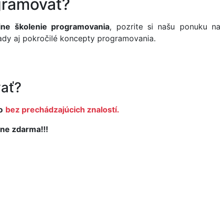
gramovať?
ine školenie programovania
, pozrite si našu ponuku 
ady aj pokročilé koncepty programovania.
ať?
o
bez prechádzajúcich znalostí.
ne zdarma!!!