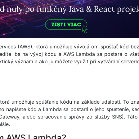
vices (AWS), ktorá umožňuje vývojárom spúšťať kód bez n
redíte iba na vývoj kódu a AWS Lambda sa postará o všetky
cký význam a ako ju môžete využiť pri vytváraní serverles
torá umožňuje spúšťanie kódu na základe udalostí. To zn
cho napíšete kód a Lambda sa postará o jeho spustenie, keď 
ateway, alebo spracovanie správy zo služby SNS). Táto
lšie.
am AWS Lambda?