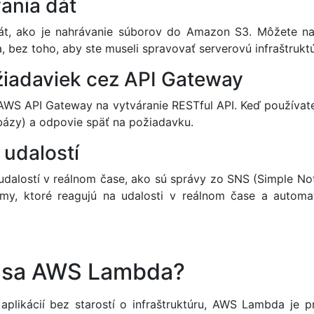
ania dát
t, ako je nahrávanie súborov do Amazon S3. Môžete nast
, bez toho, aby ste museli spravovať serverovú infraštruktú
žiadaviek cez API Gateway
 AWS API Gateway na vytváranie RESTful API. Keď používat
abázy) a odpovie späť na požiadavku.
 udalostí
alostí v reálnom čase, ako sú správy zo SNS (Simple Noti
my, ktoré reagujú na udalosti v reálnom čase a automa
iť sa AWS Lambda?
plikácií bez starostí o infraštruktúru, AWS Lambda je pre