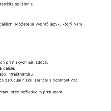
retržité spúšťanie.
alších. Môžete si vybrať jazyk, ktorý vám
n pri nízkych nákladoch.
 ďalšie.
bo infraštruktúru.
 zaručuje nízku latenciu a odolnosť voči
chranu pred nežiaducim prístupom.