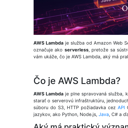
AWS Lambda
je služba od Amazon Web Ser
označuje ako
serverless
, pretože sa súst
vám ukáže, čo je AWS Lambda, aký má prakti
Čo je AWS Lambda?
AWS Lambda
je plne spravovaná služba, k
starať o serverovú infraštruktúru, jednodu
súboru do S3, HTTP požiadavka cez
API
G
jazykov, ako Python, Node.js,
Java
, C# a ďa
Aký má praktický význ