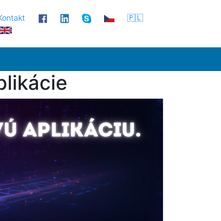
Kontakt
🇵🇱
likácie