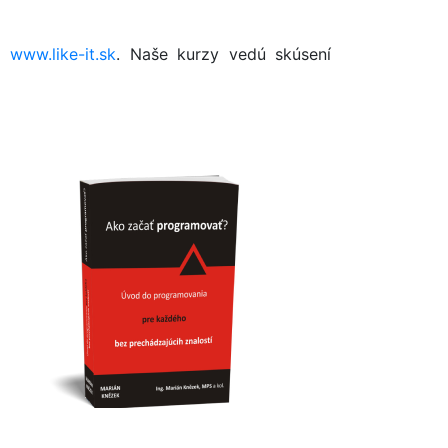
na
www.like-it.sk
. Naše kurzy vedú skúsení