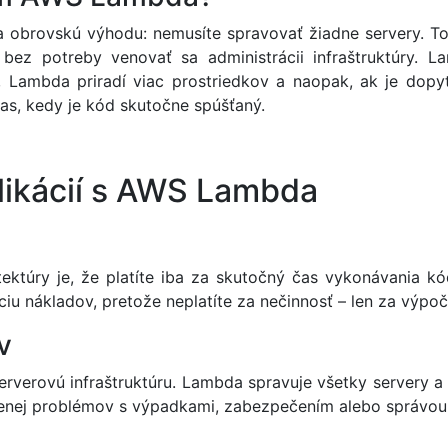
 obrovskú výhodu: nemusíte spravovať žiadne servery. T
 a bez potreby venovať sa administrácii infraštruktúry.
, Lambda priradí viac prostriedkov a naopak, ak je dopy
 čas, kedy je kód skutočne spúšťaný.
likácií s AWS Lambda
tektúry je, že platíte iba za skutočný čas vykonávania k
ciu nákladov, pretože neplatíte za nečinnosť – len za výpoč
v
verovú infraštruktúru. Lambda spravuje všetky servery a i
menej problémov s výpadkami, zabezpečením alebo správou