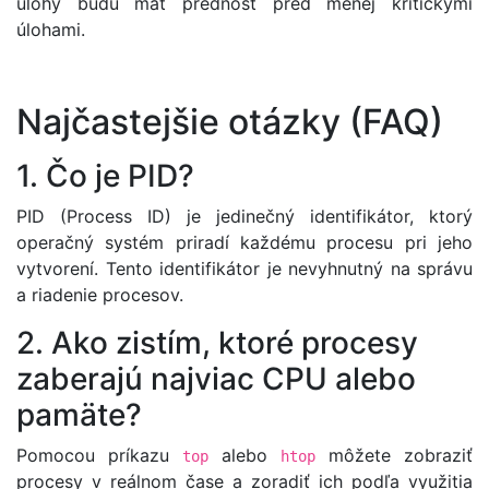
úlohy budú mať prednosť pred menej kritickými
úlohami.
Najčastejšie otázky (FAQ)
1. Čo je PID?
PID (Process ID) je jedinečný identifikátor, ktorý
operačný systém priradí každému procesu pri jeho
vytvorení. Tento identifikátor je nevyhnutný na správu
a riadenie procesov.
2. Ako zistím, ktoré procesy
zaberajú najviac CPU alebo
pamäte?
Pomocou príkazu
alebo
môžete zobraziť
top
htop
procesy v reálnom čase a zoradiť ich podľa využitia