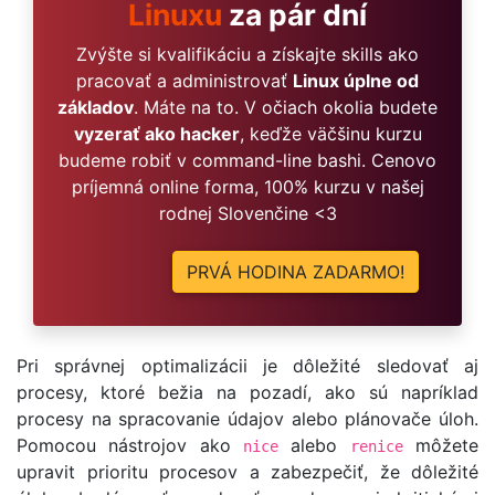
Linuxu
za pár dní
Zvýšte si kvalifikáciu a získajte skills ako
pracovať a administrovať
Linux úplne od
základov
. Máte na to. V očiach okolia budete
vyzerať ako hacker
, keďže väčšinu kurzu
budeme robiť v command-line bashi. Cenovo
príjemná online forma, 100% kurzu v našej
rodnej Slovenčine <3
PRVÁ HODINA ZADARMO!
Pri správnej optimalizácii je dôležité sledovať aj
procesy, ktoré bežia na pozadí, ako sú napríklad
procesy na spracovanie údajov alebo plánovače úloh.
Pomocou nástrojov ako
alebo
môžete
nice
renice
upravit prioritu procesov a zabezpečiť, že dôležité