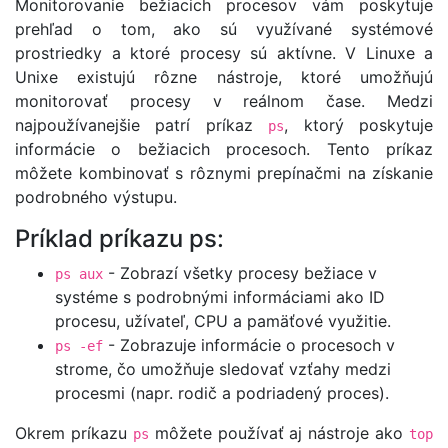
Monitorovanie bežiacich procesov vám poskytuje
prehľad o tom, ako sú využívané systémové
prostriedky a ktoré procesy sú aktívne. V Linuxe a
Unixe existujú rôzne nástroje, ktoré umožňujú
monitorovať procesy v reálnom čase. Medzi
najpoužívanejšie patrí príkaz
, ktorý poskytuje
ps
informácie o bežiacich procesoch. Tento príkaz
môžete kombinovať s rôznymi prepínačmi na získanie
podrobného výstupu.
Príklad príkazu ps:
- Zobrazí všetky procesy bežiace v
ps aux
systéme s podrobnými informáciami ako ID
procesu, užívateľ, CPU a pamäťové využitie.
- Zobrazuje informácie o procesoch v
ps -ef
strome, čo umožňuje sledovať vzťahy medzi
procesmi (napr. rodič a podriadený proces).
Okrem príkazu
môžete používať aj nástroje ako
ps
top