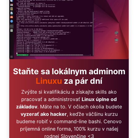
Staňte sa lokálnym adminom
Linuxu
za pár dní
Zvýšte si kvalifikáciu a získajte skills ako
pracovať a administrovať
Linux úplne od
základov
. Máte na to. V očiach okolia budete
vyzerať ako hacker
, keďže väčšinu kurzu
budeme robiť v command-line bashi. Cenovo
príjemná online forma, 100% kurzu v našej
rodnej Slovenčine <3