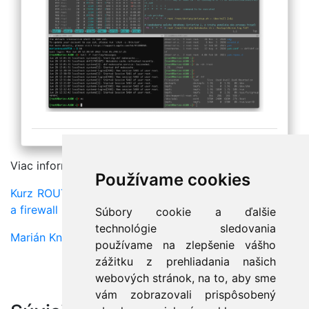
Viac informacií preberáme na kurze:
Používame cookies
Kurz ROUTER - Linux ako sieťový router, VLAN server
a firewall
Súbory cookie a ďalšie
technológie sledovania
Marián Knězek
používame na zlepšenie vášho
zážitku z prehliadania našich
webových stránok, na to, aby sme
vám zobrazovali prispôsobený