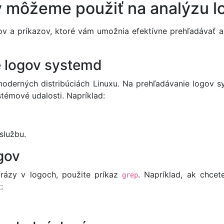
zy môžeme použiť na analýzu l
jov a príkazov, ktoré vám umožnia efektívne prehľadávať a
e logov systemd
moderných distribúciách Linuxu. Na prehľadávanie logov
stémové udalosti. Napríklad:
službu.
ogov
frázy v logoch, použite príkaz
. Napríklad, ak chcet
grep
: