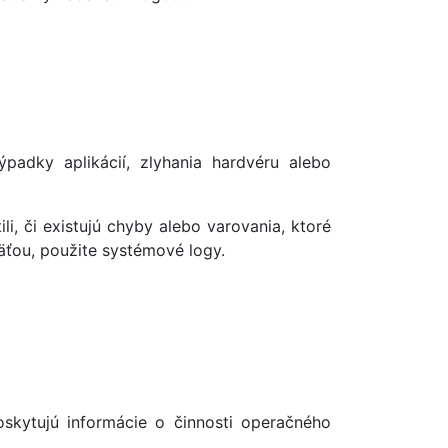
adky aplikácií, zlyhania hardvéru alebo
li, či existujú chyby alebo varovania, ktoré
äťou, použite systémové logy.
oskytujú informácie o činnosti operačného