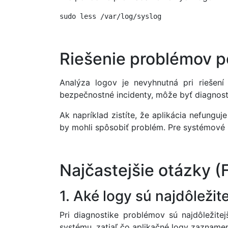
sudo less /var/log/syslog
Riešenie problémov 
Analýza logov je nevyhnutná pri riešen
bezpečnostné incidenty, môže byť diagnost
Ak napríklad zistíte, že aplikácia nefunguj
by mohli spôsobiť problém. Pre systémové 
Najčastejšie otázky (
1. Aké logy sú najdôležit
Pri diagnostike problémov sú najdôležite
systému, zatiaľ čo aplikačné logy zaznamen