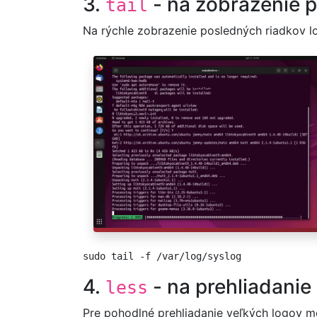
3.
- na zobrazenie 
tail
Na rýchle zobrazenie posledných riadkov 
sudo tail -f /var/log/syslog
4.
- na prehliadanie
less
Pre pohodlné prehliadanie veľkých logov m