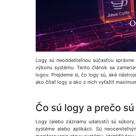
Logy sú neoddeliteľnou súčasťou správne f
výkonu systému. Tento článok sa zameria
logov. Prejdeme si, čo logy sú, aké nástro
ako čítať logy a ako z nich vyťažiť maxim
Čo sú logy a prečo sú
Logy (alebo záznamy udalostí) sú súbory,
systéme alebo aplikácii. Sú neoceniteľn