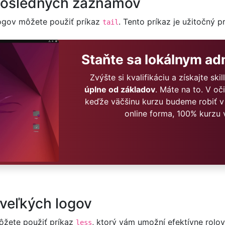
posledných záznamov
logov môžete použiť príkaz
. Tento príkaz je užitočný p
tail
Staňte sa lokálnym a
Zvýšte si kvalifikáciu a získajte sk
úplne od základov
. Máte na to. V o
keďže väčšinu kurzu budeme robiť v
online forma, 100% kurzu 
 veľkých logov
ôžete použiť príkaz
, ktorý vám umožní efektívne rolov
less