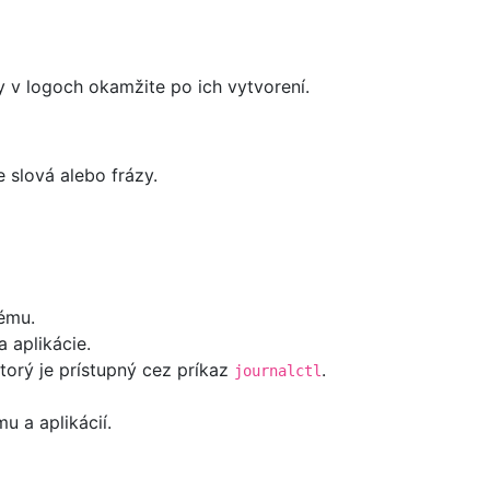
 v logoch okamžite po ich vytvorení.
 slová alebo frázy.
ému.
a aplikácie.
torý je prístupný cez príkaz
.
journalctl
u a aplikácií.