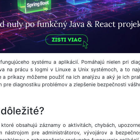
ungujúceho systému a aplikácií. Pomáhajú nielen pri diagn
va na prácu s logmi v Linuxe a Unix systémoch, a to na
je a príkazy môžeme použiť na ich analýzu a aký je ich pr
um pre diagnostiku problémov a zlepšenie bezpečnosti vášh
 dôležité?
 ktoré obsahujú záznamy o aktivitách, chybách, upozorn
ým nástrojom pre administrátorov, vývojárov a bezpečnos