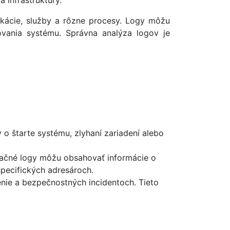
 infraštruktúry.
kácie, služby a rôzne procesy. Logy môžu
ovania systému. Správna analýza logov je
o štarte systému, zlyhaní zariadení alebo
ikačné logy môžu obsahovať informácie o
špecifických adresároch.
enie a bezpečnostných incidentoch. Tieto