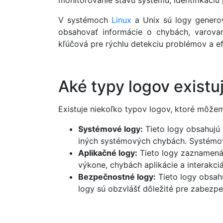
monitorovanie stavu systému, identifikáciu
V systémoch
Linux
a Unix sú logy genero
obsahovať informácie o chybách, varovan
kľúčová pre rýchlu detekciu problémov a ef
Aké typy logov existu
Existuje niekoľko typov logov, ktoré môžem
Systémové logy:
Tieto logy obsahujú 
iných systémových chybách. Systémové
Aplikačné logy:
Tieto logy zaznamenáv
výkone, chybách aplikácie a interakci
Bezpečnostné logy:
Tieto logy obsahu
logy sú obzvlášť dôležité pre zabezp