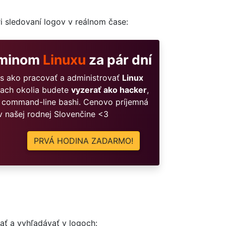
ri sledovaní logov v reálnom čase:
dminom
Linuxu
za pár dní
ills ako pracovať a administrovať
Linux
čiach okolia budete
vyzerať ako hacker
,
 command-line bashi. Cenovo príjemná
v našej rodnej Slovenčine <3
PRVÁ HODINA ZADARMO!
ať a vyhľadávať v logoch: