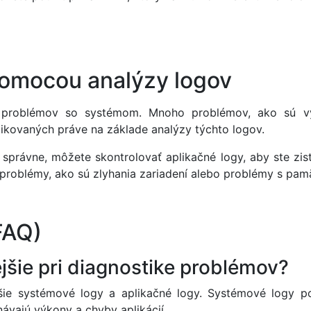
pomocou analýzy logov
í problémov so systémom. Mnoho problémov, ako sú výp
ikovaných práve na základe analýzy týchto logov.
e správne, môžete skontrolovať aplikačné logy, aby ste zisti
problémy, ako sú zlyhania zariadení alebo problémy s pam
FAQ)
ejšie pri diagnostike problémov?
jšie systémové logy a aplikačné logy. Systémové logy p
ávajú výkony a chyby aplikácií.