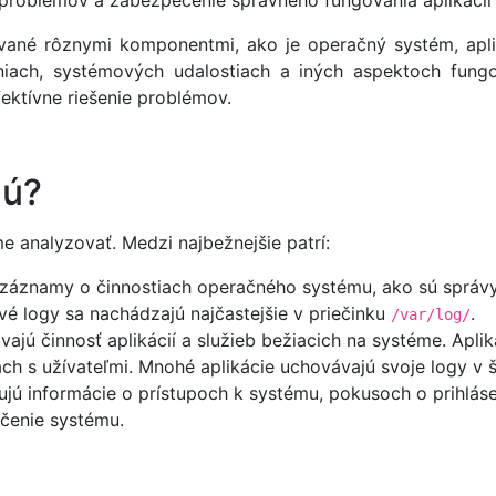
 problémov a zabezpečenie správneho fungovania aplikácií a
vané rôznymi komponentmi, ako je operačný systém, apli
iach, systémových udalostiach a iných aspektoch fung
ektívne riešenie problémov.
jú?
e analyzovať. Medzi najbežnejšie patrí:
záznamy o činnostiach operačného systému, ako sú správy 
 logy sa nachádzajú najčastejšie v priečinku
.
/var/log/
ajú činnosť aplikácií a služieb bežiacich na systéme. Apl
ách s užívateľmi. Mnohé aplikácie uchovávajú svoje logy v 
jú informácie o prístupoch k systému, pokusoch o prihlás
ečenie systému.