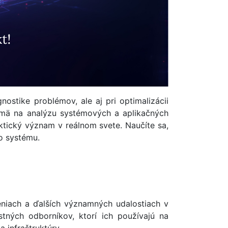
ostike problémov, ale aj pri optimalizácii
jmä na analýzu systémových a aplikačných
aktický význam v reálnom svete. Naučíte sa,
o systému.
eniach a ďalších významných udalostiach v
tných odborníkov, ktorí ich používajú na