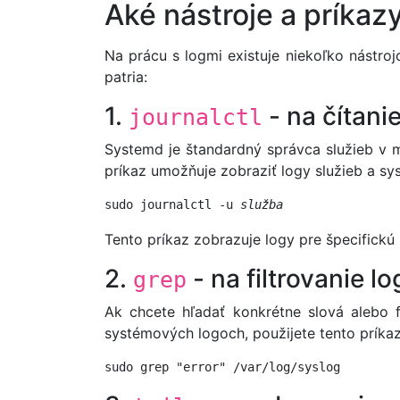
Aké nástroje a príka
Na prácu s logmi existuje niekoľko nástro
patria:
1.
- na čítani
journalctl
Systemd je štandardný správca služieb v 
príkaz umožňuje zobraziť logy služieb a sy
sudo journalctl -u 
služba
Tento príkaz zobrazuje logy pre špecifickú 
2.
- na filtrovanie l
grep
Ak chcete hľadať konkrétne slová alebo 
systémových logoch, použijete tento príkaz
sudo grep "error" /var/log/syslog