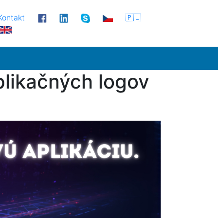
Kontakt
🇵🇱
plikačných logov