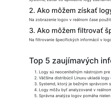
2. Ako môžem získať log
Na zobrazenie logov v reálnom čase použi
3. Ako môžem filtrovať š
Na filtrovanie špecifických informácií v lo
Top 5 zaujímavých inf
Logy sú neoceniteľným nástrojom pre 
Väčšina distribúcií Linuxu ukladá log
Systemd, ktorý je bežným správcom slu
Logy môžu byť analyzované v reálnom
Správna analýza logov pomáha nielen pr