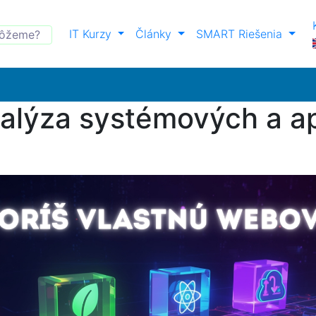
IT Kurzy
Články
SMART Riešenia
nalýza systémových a a