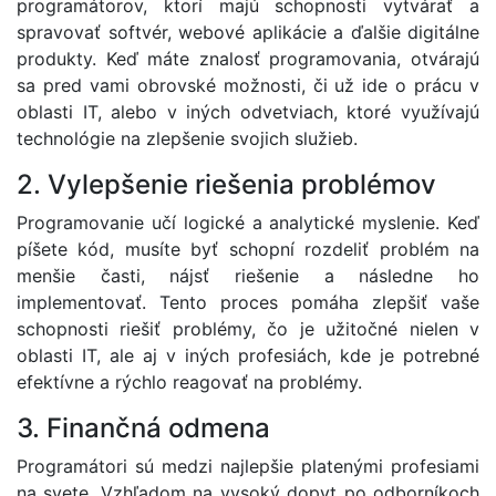
programátorov, ktorí majú schopnosti vytvárať a
spravovať softvér, webové aplikácie a ďalšie digitálne
produkty. Keď máte znalosť programovania, otvárajú
sa pred vami obrovské možnosti, či už ide o prácu v
oblasti IT, alebo v iných odvetviach, ktoré využívajú
technológie na zlepšenie svojich služieb.
2. Vylepšenie riešenia problémov
Programovanie učí logické a analytické myslenie. Keď
píšete kód, musíte byť schopní rozdeliť problém na
menšie časti, nájsť riešenie a následne ho
implementovať. Tento proces pomáha zlepšiť vaše
schopnosti riešiť problémy, čo je užitočné nielen v
oblasti IT, ale aj v iných profesiách, kde je potrebné
efektívne a rýchlo reagovať na problémy.
3. Finančná odmena
Programátori sú medzi najlepšie platenými profesiami
na svete. Vzhľadom na vysoký dopyt po odborníkoch