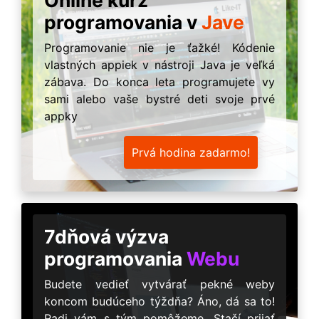
programovania v
Jave
Programovanie nie je ťažké! Kódenie
vlastných appiek v nástroji Java je veľká
zábava. Do konca leta programujete vy
sami alebo vaše bystré deti svoje prvé
appky
Prvá hodina zadarmo!
7dňová výzva
programovania
Webu
Budete vedieť vytvárať pekné weby
koncom budúceho týždňa? Áno, dá sa to!
Radi vám s tým pomôžeme. Stačí prijať