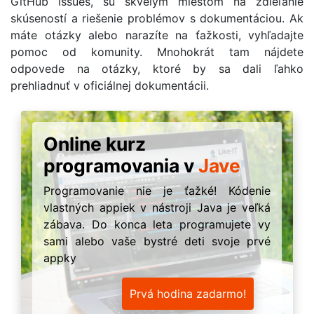
GitHub issues, sú skvelým miestom na zdieľanie
skúseností a riešenie problémov s dokumentáciou. Ak
máte otázky alebo narazíte na ťažkosti, vyhľadajte
pomoc od komunity. Mnohokrát tam nájdete
odpovede na otázky, ktoré by sa dali ľahko
prehliadnuť v oficiálnej dokumentácii.
Online kurz
programovania v
Jave
Programovanie nie je ťažké! Kódenie
vlastných appiek v nástroji Java je veľká
zábava. Do konca leta programujete vy
sami alebo vaše bystré deti svoje prvé
appky
Prvá hodina zadarmo!