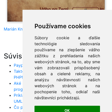
Používame cookies
Marián Knězek
Súbory cookie a ďalšie
technológie sledovania
používame na zlepšenie vášho
Súvisiace články:
zážitku z prehliadania našich
webových stránok, na to, aby sme
Paypal ako platobná brána pre eshopy
vám zobrazovali prispôsobený
Takto si vytvoríte prvú web stránku na webe v
obsah a cielené reklamy, na
PHP!
analýzu návštevnosti našich
Aké sú najčastejšie chyby začínajúcich
webových stránok a na
programátorov?
pochopenie toho, odkiaľ naši
Príklady otázok zo skúšky OCUP: OMG Certified
návštevníci prichádzajú.
UML Professional? Trúfate si?
Čo ponúka framework Symfony pre webové
OK