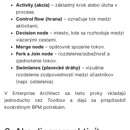
Activity (akcia)
– základný krok alebo úloha v
procese.
Control flow (hrana)
– označuje tok medzi
aktivitami.
Decision node
– miesto, kde sa rozhoduje medzi
viacerými cestami.
Merge node
– opätovné spojenie tokov.
Fork a Join node
– rozdelenie/súbežnosť a
zjednotenie tokov.
Swimlanes (plavecké dráhy)
– vizuálne
rozdelenie zodpovedností medzi účastníkov
(napr. oddelenia).
V Enterprise Architect sa tieto prvky vkladajú
jednoducho cez
Toolbox
a dajú sa prispôsobiť
konkrétnym BPM potrebám.