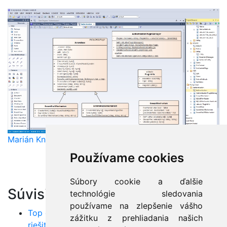
Marián Knězek
Používame cookies
Súbory cookie a ďalšie
Súvisiace články:
technológie sledovania
používame na zlepšenie vášho
Top chyby v Jave: Poznáte ich všetky a viete ich
zážitku z prehliadania našich
riešiť?