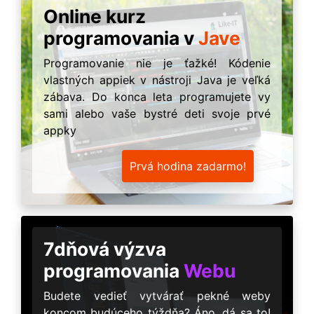
Online kurz
programovania v
Jave
Programovanie nie je ťažké! Kódenie
vlastných appiek v nástroji Java je veľká
zábava. Do konca leta programujete vy
sami alebo vaše bystré deti svoje prvé
appky
Prvá hodina zadarmo!
7dňová výzva
programovania
Webu
Budete vedieť vytvárať pekné weby
koncom budúceho týždňa? Áno, dá sa to!