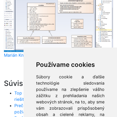
Marián Knězek
Používame cookies
Súbory cookie a ďalšie
Súvisiace články:
technológie sledovania
používame na zlepšenie vášho
Top chyby v Jave: Poznáte ich všetky a viete ich
zážitku z prehliadania našich
riešiť?
webových stránok, na to, aby sme
Prečo využívať UML? Od odhaľovania
vám zobrazovali prispôsobený
požiadaviek až po nasadenie do produkcie
obsah a cielené reklamy, na