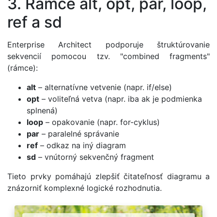
3. Rámce alt, opt, par, loop,
ref a sd
Enterprise Architect podporuje štruktúrovanie
sekvencií pomocou tzv. "combined fragments"
(rámce):
alt
– alternatívne vetvenie (napr. if/else)
opt
– voliteľná vetva (napr. iba ak je podmienka
splnená)
loop
– opakovanie (napr. for-cyklus)
par
– paralelné správanie
ref
– odkaz na iný diagram
sd
– vnútorný sekvenčný fragment
Tieto prvky pomáhajú zlepšiť čitateľnosť diagramu a
znázorniť komplexné logické rozhodnutia.