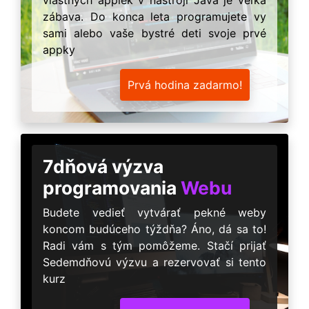
zábava. Do konca leta programujete vy
sami alebo vaše bystré deti svoje prvé
appky
Prvá hodina zadarmo!
7dňová výzva
programovania
Webu
Budete vedieť vytvárať pekné weby
koncom budúceho týždňa? Áno, dá sa to!
Radi vám s tým pomôžeme. Stačí prijať
Sedemdňovú výzvu a rezervovať si tento
kurz