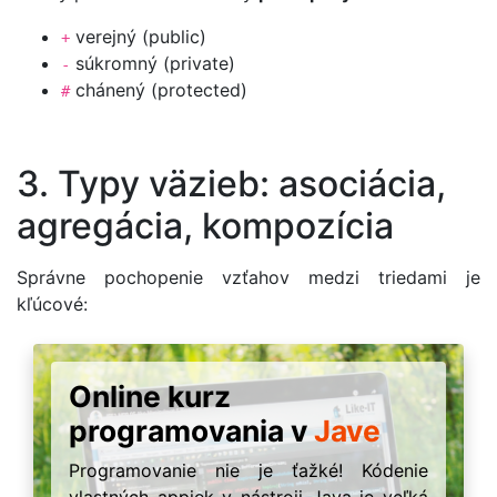
verejný (public)
+
súkromný (private)
-
chánený (protected)
#
3. Typy väzieb: asociácia,
agregácia, kompozícia
Správne pochopenie vzťahov medzi triedami je
kľúcové:
Online kurz
programovania v
Jave
Programovanie nie je ťažké! Kódenie
vlastných appiek v nástroji Java je veľká