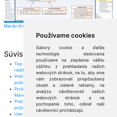
Marián Knězek
Používame cookies
Súbory cookie a ďalšie
Súvisiace články:
technológie sledovania
používame na zlepšenie vášho
Top chyby v Jave: Poznáte ich všetky a viete ich
zážitku z prehliadania našich
riešiť?
webových stránok, na to, aby sme
Prečo využívať UML? Od odhaľovania
vám zobrazovali prispôsobený
požiadaviek až po nasadenie do produkcie
obsah a cielené reklamy, na
Prvá RESTová služba v Jave: Krok za krokom s
analýzu návštevnosti našich
Maven, Tomcat a Hibernate
webových stránok a na
Prečo využívať UML? Od odhaľovania
pochopenie toho, odkiaľ naši
požiadaviek až po nasadenie do produkcie
návštevníci prichádzajú.
Use-case diagram: Najlepší spôsob, ako jasne