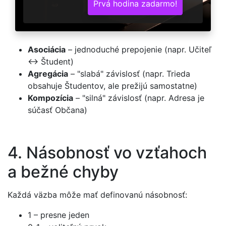
Prvá hodina zadarmo!
Asociácia
– jednoduché prepojenie (napr. Učiteľ
<-> Študent)
Agregácia
– "slabá" závislosť (napr. Trieda
obsahuje Študentov, ale prežijú samostatne)
Kompozícia
– "silná" závislosť (napr. Adresa je
súčasť Občana)
4. Násobnosť vo vzťahoch
a bežné chyby
Každá väzba môže mať definovanú násobnosť:
1 – presne jeden