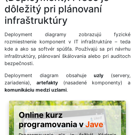
dôležitý pri plánovaní
infraštruktúry
Deployment diagramy zobrazujú fyzické
rozmiestnenie komponent v IT infraštruktúre – teda
kde a ako sa softvér spúšťa. Používajú sa pri návrhu
infraštruktúry, plánovaní škálovania alebo pri auditoch
bezpečnosti.
Deployment diagram obsahuje
uzly
(servery,
zariadenia),
artefakty
(nasadené komponenty) a
komunikáciu medzi uzlami
.
Online kurz
programovania v
Jave
Programovanie nie je ťažké! Kódenie