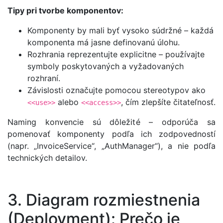
Tipy pri tvorbe komponentov:
Komponenty by mali byť vysoko súdržné – každá
komponenta má jasne definovanú úlohu.
Rozhrania reprezentujte explicitne – používajte
symboly poskytovaných a vyžadovaných
rozhraní.
Závislosti označujte pomocou stereotypov ako
alebo
, čím zlepšíte čitateľnosť.
<<use>>
<<access>>
Naming konvencie sú dôležité – odporúča sa
pomenovať komponenty podľa ich zodpovedností
(napr. „InvoiceService“, „AuthManager“), a nie podľa
technických detailov.
3. Diagram rozmiestnenia
(Deployment): Prečo je