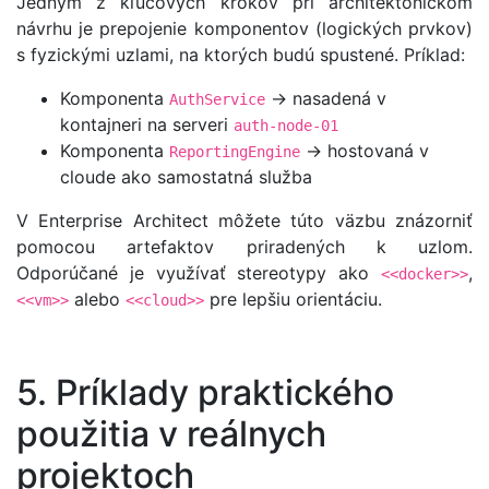
Jedným z kľúčových krokov pri architektonickom
návrhu je prepojenie komponentov (logických prvkov)
s fyzickými uzlami, na ktorých budú spustené. Príklad:
Komponenta
→ nasadená v
AuthService
kontajneri na serveri
auth-node-01
Komponenta
→ hostovaná v
ReportingEngine
cloude ako samostatná služba
V Enterprise Architect môžete túto väzbu znázorniť
pomocou artefaktov priradených k uzlom.
Odporúčané je využívať stereotypy ako
,
<<docker>>
alebo
pre lepšiu orientáciu.
<<vm>>
<<cloud>>
5. Príklady praktického
použitia v reálnych
projektoch