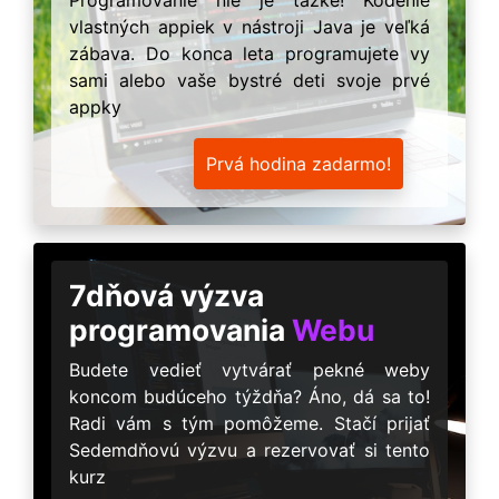
vlastných appiek v nástroji Java je veľká
zábava. Do konca leta programujete vy
sami alebo vaše bystré deti svoje prvé
appky
Prvá hodina zadarmo!
7dňová výzva
programovania
Webu
Budete vedieť vytvárať pekné weby
koncom budúceho týždňa? Áno, dá sa to!
Radi vám s tým pomôžeme. Stačí prijať
Sedemdňovú výzvu a rezervovať si tento
kurz