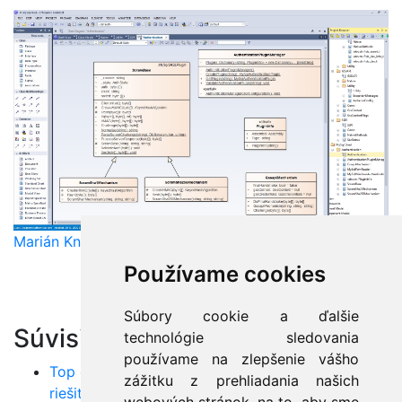
Marián Knězek
Používame cookies
Súbory cookie a ďalšie
Súvisiace články:
technológie sledovania
používame na zlepšenie vášho
Top chyby v Jave: Poznáte ich všetky a viete ich
zážitku z prehliadania našich
riešiť?