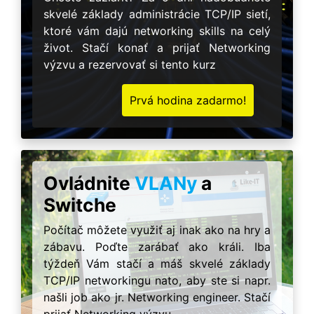
skvelé základy administrácie TCP/IP sietí,
ktoré vám dajú networking skills na celý
život. Stačí konať a prijať Networking
výzvu a rezervovať si tento kurz
Prvá hodina zadarmo!
Ovládnite
VLANy
a
Switche
Počítač môžete využiť aj inak ako na hry a
zábavu. Poďte zarábať ako králi. Iba
týždeň Vám stačí a máš skvelé základy
TCP/IP networkingu nato, aby ste si napr.
našli job ako jr. Networking engineer. Stačí
prijať Networking výzvu