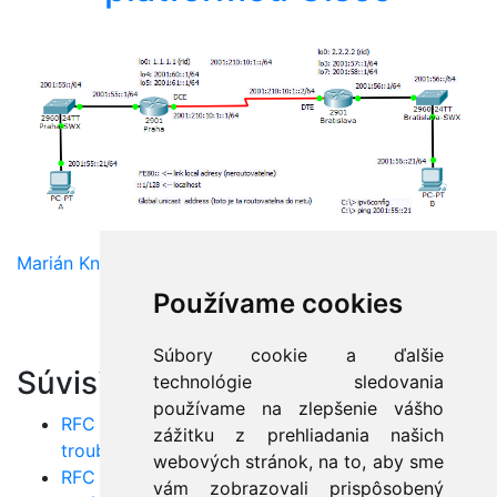
Marián Knězek
Používame cookies
Súbory cookie a ďalšie
Súvisiace články:
technológie sledovania
používame na zlepšenie vášho
RFC 4443: ICMPv6 – Životne dôležité pre IPv6
zážitku z prehliadania našich
troubleshooting
webových stránok, na to, aby sme
RFC 3411: SNMPv3 – Monitorovanie a manažment
vám zobrazovali prispôsobený