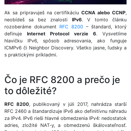
Ak sa pripravuješ na certifikáciu
CCNA alebo CCNP
,
neobídeš sa bez znalosti
IPv6
. V tomto článku
rozoberáme dokument
RFC 8200
– štandard, ktorý
definuje
Internet Protocol verzie 6
. Vysvetlíme
hlavičku IPv6, spôsob adresovania, ako funguje
ICMPv6 či Neighbor Discovery. Všetko jasne, ľudsky a
s praktickými príkladmi.
Čo je RFC 8200 a prečo je
to dôležité?
RFC 8200
, publikovaný v júli 2017, nahrádza starší
RFC 2460 a štandardizuje IPv6 ako definitívnu náhradu
za IPv4. IPv6 rieši hlavné obmedzenia IPv4: nedostatok
adries, zložité NAT-y, a obmedzenú škálovateľnosť.