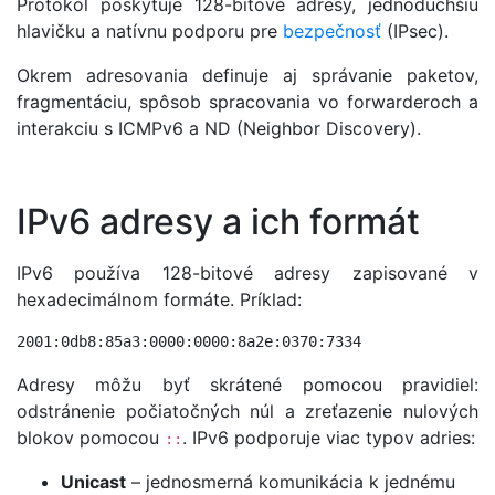
Protokol poskytuje 128-bitové adresy, jednoduchšiu
hlavičku a natívnu podporu pre
bezpečnosť
(IPsec).
Okrem adresovania definuje aj správanie paketov,
fragmentáciu, spôsob spracovania vo forwarderoch a
interakciu s ICMPv6 a ND (Neighbor Discovery).
IPv6 adresy a ich formát
IPv6 používa 128-bitové adresy zapisované v
hexadecimálnom formáte. Príklad:
2001:0db8:85a3:0000:0000:8a2e:0370:7334
Adresy môžu byť skrátené pomocou pravidiel:
odstránenie počiatočných núl a zreťazenie nulových
blokov pomocou
. IPv6 podporuje viac typov adries:
::
Unicast
– jednosmerná komunikácia k jednému