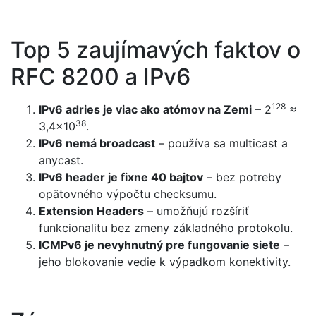
Top 5 zaujímavých faktov o
RFC 8200 a IPv6
128
IPv6 adries je viac ako atómov na Zemi
– 2
≈
38
3,4×10
.
IPv6 nemá broadcast
– používa sa multicast a
anycast.
IPv6 header je fixne 40 bajtov
– bez potreby
opätovného výpočtu checksumu.
Extension Headers
– umožňujú rozšíriť
funkcionalitu bez zmeny základného protokolu.
ICMPv6 je nevyhnutný pre fungovanie siete
–
jeho blokovanie vedie k výpadkom konektivity.