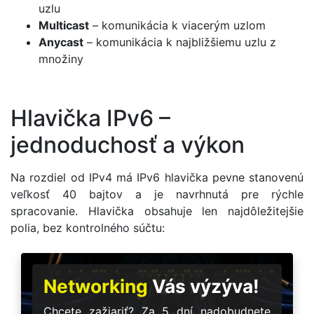
uzlu
Multicast
– komunikácia k viacerým uzlom
Anycast
– komunikácia k najbližšiemu uzlu z
množiny
Hlavička IPv6 –
jednoduchosť a výkon
Na rozdiel od IPv4 má IPv6 hlavička pevne stanovenú
veľkosť 40 bajtov a je navrhnutá pre rýchle
spracovanie. Hlavička obsahuje len najdôležitejšie
polia, bez kontrolného súčtu:
Networking
Vás výzýva!
Chcete zažiariť? Za 5 dní nadobudnete