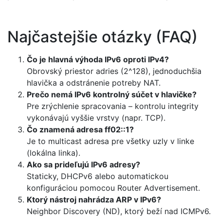
Najčastejšie otázky (FAQ)
Čo je hlavná výhoda IPv6 oproti IPv4?
Obrovský priestor adries (2^128), jednoduchšia
hlavička a odstránenie potreby NAT.
Prečo nemá IPv6 kontrolný súčet v hlavičke?
Pre zrýchlenie spracovania – kontrolu integrity
vykonávajú vyššie vrstvy (napr. TCP).
Čo znamená adresa ff02::1?
Je to multicast adresa pre všetky uzly v linke
(lokálna linka).
Ako sa prideľujú IPv6 adresy?
Staticky, DHCPv6 alebo automatickou
konfiguráciou pomocou Router Advertisement.
Ktorý nástroj nahrádza ARP v IPv6?
Neighbor Discovery (ND), ktorý beží nad ICMPv6.