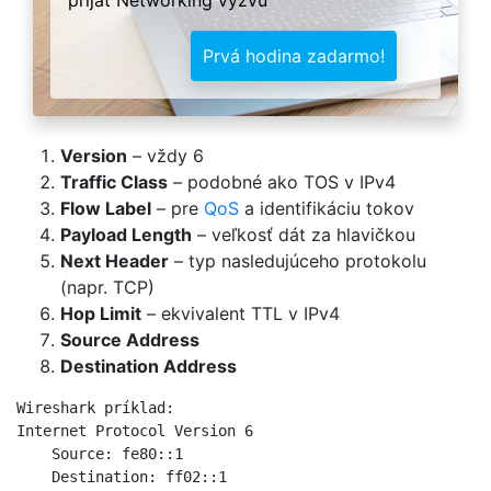
Prvá hodina zadarmo!
Version
– vždy 6
Traffic Class
– podobné ako TOS v IPv4
Flow Label
– pre
QoS
a identifikáciu tokov
Payload Length
– veľkosť dát za hlavičkou
Next Header
– typ nasledujúceho protokolu
(napr. TCP)
Hop Limit
– ekvivalent TTL v IPv4
Source Address
Destination Address
Wireshark príklad:

Internet Protocol Version 6

    Source: fe80::1

    Destination: ff02::1
