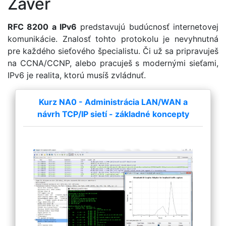
Záver
RFC 8200 a IPv6
predstavujú budúcnosť internetovej
komunikácie. Znalosť tohto protokolu je nevyhnutná
pre každého sieťového špecialistu. Či už sa pripravuješ
na CCNA/CCNP, alebo pracuješ s modernými sieťami,
IPv6 je realita, ktorú musíš zvládnuť.
Kurz NA0 - Administrácia LAN/WAN a
návrh TCP/IP sietí - základné koncepty