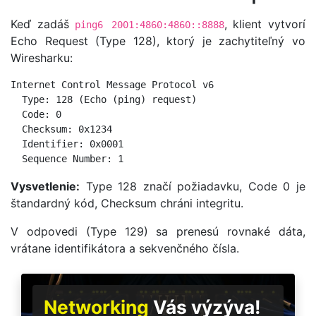
Keď zadáš
, klient vytvorí
ping6 2001:4860:4860::8888
Echo Request (Type 128), ktorý je zachytiteľný vo
Wiresharku:
Internet Control Message Protocol v6

  Type: 128 (Echo (ping) request)

  Code: 0

  Checksum: 0x1234

  Identifier: 0x0001

  Sequence Number: 1
Vysvetlenie:
Type 128 značí požiadavku, Code 0 je
štandardný kód, Checksum chráni integritu.
V odpovedi (Type 129) sa prenesú rovnaké dáta,
vrátane identifikátora a sekvenčného čísla.
Networking
Vás výzýva!