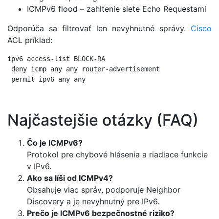
ICMPv6 flood – zahltenie siete Echo Requestami
Odporúča sa filtrovať len nevyhnutné správy.
Cisco
ACL príklad:
ipv6 access-list BLOCK-RA

 deny icmp any any router-advertisement

 permit ipv6 any any
Najčastejšie otázky (FAQ)
Čo je ICMPv6?
Protokol pre chybové hlásenia a riadiace funkcie
v IPv6.
Ako sa líši od ICMPv4?
Obsahuje viac správ, podporuje Neighbor
Discovery a je nevyhnutný pre IPv6.
Prečo je ICMPv6 bezpečnostné riziko?