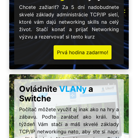
Chcete zažiariť? Za 5 dní nadobudnete
skvelé základy administrácie TCP/IP sietí,
ktoré vám dajú networking skills na celý
život. Stačí konať a prijať Networking
výzvu a rezervovať si tento kurz
Prvá hodina zadarmo!
Ovládnite
VLANy
a
Switche
Počítač môžete využiť aj inak ako na hry a
zábavu. Poďte zarábať ako králi. Iba
týždeň Vám stačí a máš skvelé základy
TCP/IP networkingu nato, aby ste si napr.