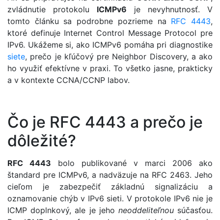
zvládnutie protokolu
ICMPv6
je nevyhnutnosť. V
tomto článku sa podrobne pozrieme na
RFC 4443
,
ktoré definuje Internet Control Message Protocol pre
IPv6. Ukážeme si, ako ICMPv6 pomáha pri diagnostike
siete
, prečo je kľúčový pre Neighbor Discovery, a ako
ho využiť efektívne v praxi. To všetko jasne, prakticky
a v kontexte CCNA/CCNP labov.
Čo je RFC 4443 a prečo je
dôležité?
RFC 4443
bolo publikované v marci 2006 ako
štandard pre ICMPv6, a nadväzuje na RFC 2463. Jeho
cieľom je zabezpečiť základnú signalizáciu a
oznamovanie chýb v IPv6 sieti. V protokole IPv6 nie je
ICMP doplnkový, ale je jeho
neoddeliteľnou
súčasťou.