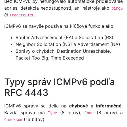
Bez ICMPv6 by nefungovalo automatické prideľovanie
adries, detekcia nedostupnosti, ani nástroje ako
ping6
či
.
traceroute6
ICMPv6 sa navyše používa na kľúčové funkcie ako:
Router Advertisement (RA) a Solicitation (RS)
Neighbor Solicitation (NS) a Advertisement (NA)
Správy o chybách: Destination Unreachable,
Packet Too Big, Time Exceeded
Typy správ ICMPv6 podľa
RFC 4443
ICMPv6 správy sa delia na
chybové
a
informačné
.
Každá správa má
(8 bitov),
(8 bitov) a
Type
Code
(16 bitov).
Checksum