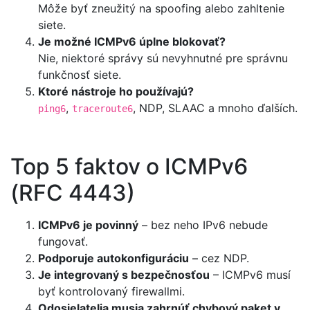
Môže byť zneužitý na spoofing alebo zahltenie
siete.
Je možné ICMPv6 úplne blokovať?
Nie, niektoré správy sú nevyhnutné pre správnu
funkčnosť siete.
Ktoré nástroje ho používajú?
,
, NDP, SLAAC a mnoho ďalších.
ping6
traceroute6
Top 5 faktov o ICMPv6
(RFC 4443)
ICMPv6 je povinný
– bez neho IPv6 nebude
fungovať.
Podporuje autokonfiguráciu
– cez NDP.
Je integrovaný s bezpečnosťou
– ICMPv6 musí
byť kontrolovaný firewallmi.
Odosielatelia musia zahrnúť chybový paket v