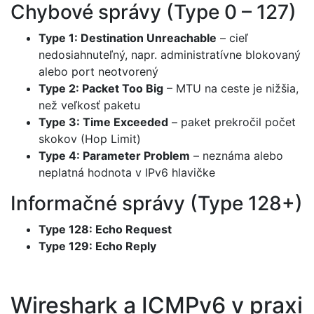
Chybové správy (Type 0 – 127)
Type 1: Destination Unreachable
– cieľ
nedosiahnuteľný, napr. administratívne blokovaný
alebo port neotvorený
Type 2: Packet Too Big
– MTU na ceste je nižšia,
než veľkosť paketu
Type 3: Time Exceeded
– paket prekročil počet
skokov (Hop Limit)
Type 4: Parameter Problem
– neznáma alebo
neplatná hodnota v IPv6 hlavičke
Informačné správy (Type 128+)
Type 128: Echo Request
Type 129: Echo Reply
Wireshark a ICMPv6 v praxi