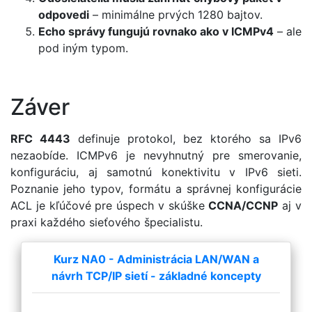
odpovedi
– minimálne prvých 1280 bajtov.
Echo správy fungujú rovnako ako v ICMPv4
– ale
pod iným typom.
Záver
RFC 4443
definuje protokol, bez ktorého sa IPv6
nezaobíde. ICMPv6 je nevyhnutný pre smerovanie,
konfiguráciu, aj samotnú konektivitu v IPv6 sieti.
Poznanie jeho typov, formátu a správnej konfigurácie
ACL je kľúčové pre úspech v skúške
CCNA/CCNP
aj v
praxi každého sieťového špecialistu.
Kurz NA0 - Administrácia LAN/WAN a
návrh TCP/IP sietí - základné koncepty