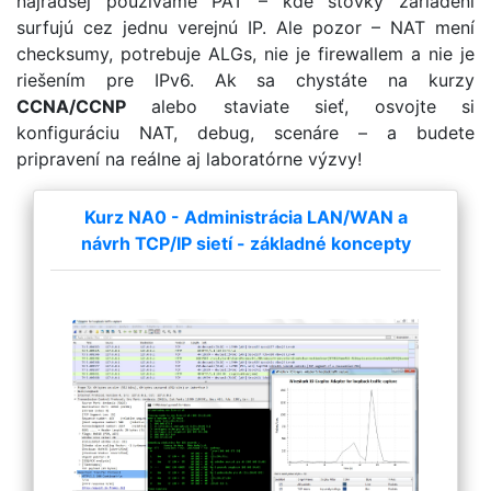
najradšej používame PAT – kde stovky zariadení
surfujú cez jednu verejnú IP. Ale pozor – NAT mení
checksumy, potrebuje ALGs, nie je firewallem a nie je
riešením pre IPv6. Ak sa chystáte na kurzy
CCNA/CCNP
alebo staviate sieť, osvojte si
konfiguráciu NAT, debug, scenáre – a budete
pripravení na reálne aj laboratórne výzvy!
Kurz NA0 - Administrácia LAN/WAN a
návrh TCP/IP sietí - základné koncepty