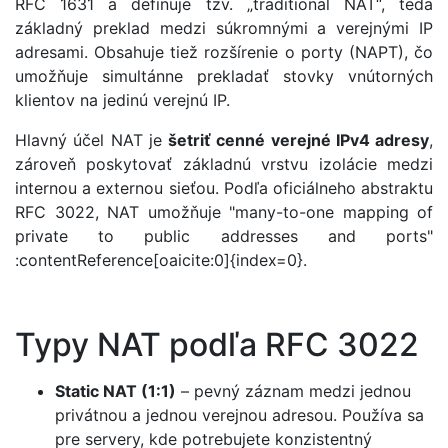
RFC 1631 a definuje tzv. „traditional NAT“, teda
základný preklad medzi súkromnými a verejnými IP
adresami. Obsahuje tiež rozšírenie o porty (NAPT), čo
umožňuje simultánne prekladať stovky vnútorných
klientov na jedinú verejnú IP.
Hlavný účel NAT je
šetriť cenné verejné IPv4 adresy
,
zároveň poskytovať základnú vrstvu izolácie medzi
internou a externou sieťou. Podľa oficiálneho abstraktu
RFC 3022, NAT umožňuje "many-to-one mapping of
private to public addresses and ports"
:contentReference[oaicite:0]{index=0}.
Typy NAT podľa RFC 3022
Static NAT (1:1)
– pevný záznam medzi jednou
privátnou a jednou verejnou adresou. Používa sa
pre servery, kde potrebujete konzistentný