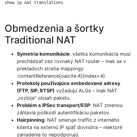
Obmedzenia a šortky
Traditional NAT
Symetria komunikácie
: všetka komunikácia musí
prechádzať cez rovnaký NAT router – inak sa v
prekladoch stratia mappingy
:contentReference[oaicite:4]{index=4}.
Protokoly používajúce embedované adresy
(FTP, SIP, RTSP)
vyžadujú ALGs – inak NAT
„rozbije“ obsah paketu.
Problém s IPSec transport/ESP
: NAT zmenou
záhlavia poškodí autentifikáciu paketov.
Hairpinning
: NAT smeruje traffic z interného
klienta na externú IP späť dovnútra – niektoré
zariadenia to nepodporujú.