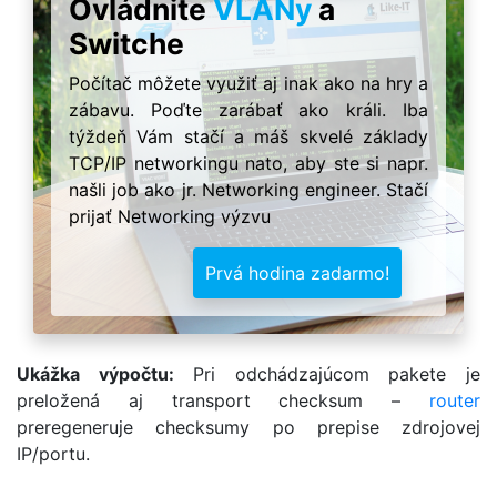
Ovládnite
VLANy
a
Switche
Počítač môžete využiť aj inak ako na hry a
zábavu. Poďte zarábať ako králi. Iba
týždeň Vám stačí a máš skvelé základy
TCP/IP networkingu nato, aby ste si napr.
našli job ako jr. Networking engineer. Stačí
prijať Networking výzvu
Prvá hodina zadarmo!
Ukážka výpočtu:
Pri odchádzajúcom pakete je
preložená aj transport checksum –
router
preregeneruje checksumy po prepise zdrojovej
IP/portu.