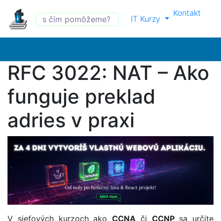
Kontakt
IT Kurzy
RFC 3022: NAT – Ako
funguje preklad
adries v praxi
V sieťových kurzoch ako
CCNA
či
CCNP
sa určite