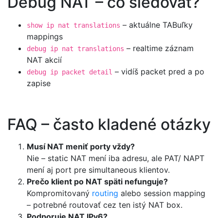
Debug NAT – čo sledovať?
– aktuálne TABuľky
show ip nat translations
mappings
– realtime záznam
debug ip nat translations
NAT akcií
– vidíš packet pred a po
debug ip packet detail
zapise
FAQ – často kladené otázky
Musí NAT meniť porty vždy?
Nie – static NAT mení iba adresu, ale PAT/ NAPT
mení aj port pre simultaneous klientov.
Prečo klient po NAT späti nefunguje?
Kompromitovaný
routing
alebo session mapping
– potrebné routovať cez ten istý NAT box.
Podporuje NAT IPv6?