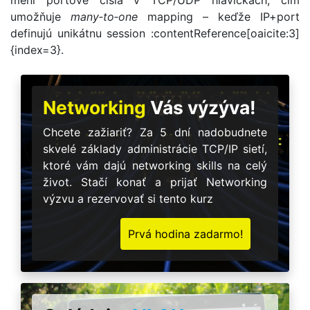
umožňuje
many‐to‐one
mapping – keďže IP+port
definujú unikátnu session :contentReference[oaicite:3]
{index=3}.
Networking
Vás výzýva!
Chcete zažiariť? Za 5 dní nadobudnete
skvelé základy administrácie TCP/IP sietí,
ktoré vám dajú networking skills na celý
život. Stačí konať a prijať Networking
výzvu a rezervovať si tento kurz
Prvá hodina zadarmo!