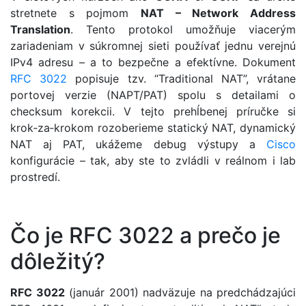
stretnete s pojmom
NAT – Network Address
Translation
. Tento protokol umožňuje viacerým
zariadeniam v súkromnej sieti používať jednu verejnú
IPv4 adresu – a to bezpečne a efektívne. Dokument
RFC 3022
popisuje tzv. “Traditional NAT”, vrátane
portovej verzie (NAPT/PAT) spolu s detailami o
checksum korekcii. V tejto prehĺbenej príručke si
krok‑za‑krokom rozoberieme statický NAT, dynamický
NAT aj PAT, ukážeme debug výstupy a
Cisco
konfigurácie – tak, aby ste to zvládli v reálnom i lab
prostredí.
Čo je RFC 3022 a prečo je
dôležitý?
RFC 3022
(január 2001) nadväzuje na predchádzajúci