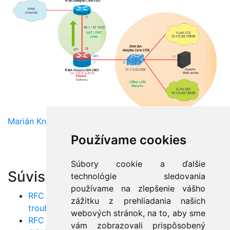
Marián Knězek
Používame cookies
Súbory cookie a ďalšie
Súvisiace články:
technológie sledovania
používame na zlepšenie vášho
RFC 4443: ICMPv6 – Životne dôležité pre IPv6
zážitku z prehliadania našich
troubleshooting
webových stránok, na to, aby sme
RFC 8200: IPv6 – Budúcnosť adresácie pre
vám zobrazovali prispôsobený