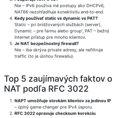
Nie – IPv6 používa iné postupy ako DHCPv6,
NAT66 nezohľadňuje konektivitu end‑to‑end.
Kedy používať static vs dynamic vs PAT?
Static – pri bridžovaných službách (server),
Dynamic – pre farmu alebo group', PAT – bežný
Internet prístup pre mnoho klientov.
Je NAT bezpečnostný firewall?
Nie – iba skrýva private adresy, ale nefiltruje
traffic (to je úlohou firewallu).
Top 5 zaujímavých faktov o
NAT podľa RFC 3022
NAPT umožňuje stovkám klientov za jedinou IP
– úplný game‑changer pre IPv4 úsporu.
RFC 3022 opravuje checksum korekciu