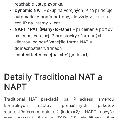
reachable vstup zvonka.
Dynamic NAT
– skupina verejných IP sa prideľuje
automaticky podľa potreby, ale vždy v jednom
ext. IP na interný klient.
NAPT / PAT (Many-to-One)
– pričlenenie portov
na jednej verejnej IP pre stovky súkromných
klientov; najpoužívanejšia forma NAT v
domácnostiach/firmách
:contentReference[oaicite:1]{index=1}.
Detaily Traditional NAT a
NAPT
Traditional NAT prekladá iba IP adresu, zmenou
kontrolných súčtov prenášaných paketov
:contentReference[oaicite:2]{index=2}. NAPT navyše
mení portové čísla v TCP/UDP hlavičkách, čím