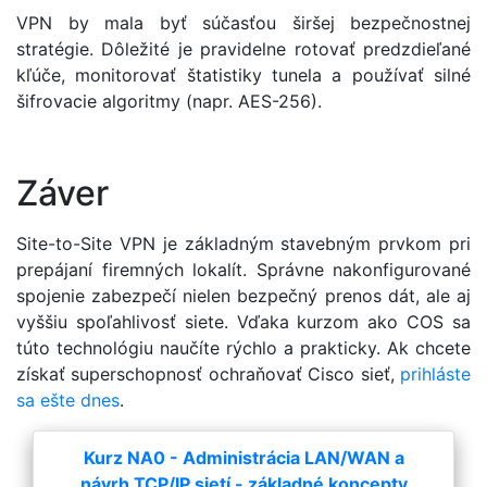
VPN by mala byť súčasťou širšej bezpečnostnej
stratégie. Dôležité je pravidelne rotovať predzdieľané
kľúče, monitorovať štatistiky tunela a používať silné
šifrovacie algoritmy (napr. AES-256).
Záver
Site-to-Site VPN je základným stavebným prvkom pri
prepájaní firemných lokalít. Správne nakonfigurované
spojenie zabezpečí nielen bezpečný prenos dát, ale aj
vyššiu spoľahlivosť siete. Vďaka kurzom ako COS sa
túto technológiu naučíte rýchlo a prakticky. Ak chcete
získať superschopnosť ochraňovať Cisco sieť,
prihláste
sa ešte dnes
.
Kurz NA0 - Administrácia LAN/WAN a
návrh TCP/IP sietí - základné koncepty