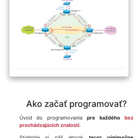
Ako začať programovať?
Úvod do programovania
pre každého
bez
prechádzajúcich znalostí.
Stiahnite si náš ebook
teraz výnimočne