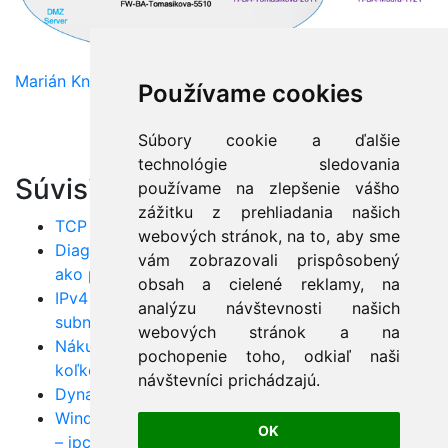
Marián Knězek
Používame cookies
Súbory cookie a ďalšie
technológie sledovania
Súvisiace články:
používame na zlepšenie vášho
zážitku z prehliadania našich
TCP vs UDP: Kľúčové rozdiely a použitie v praxi
webových stránok, na to, aby sme
Diagnostika TCP/IP sietí – nauč sa riešiť chyby
vám zobrazovali prispôsobený
ako profi
obsah a cielené reklamy, na
IPv4 adresovanie krok za krokom – rozumej
analýzu návštevnosti našich
subnetom a CIDR
webových stránok a na
Nákup verejných IPv4 adries – čo, kde a za
pochopenie toho, odkiaľ naši
koľko?
návštevníci prichádzajú.
Dynamické smerovanie: RIP, OSPF i EIGRP v akcii
Windows TCP/IP nástroje pre sieťovú diagnostiku
OK
– ipconfig, traceroute, pathping