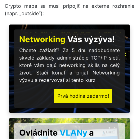
Crypto mapa sa musí pripojiť na externé rozhranie
(napr. „outside“):
Networking
Vás výzýva!
Chcete zažiariť? Za 5 dní nadobudnete
skvelé základy administrácie TCP/IP sietí,
ktoré vám dajú networking skills na celý
život. Stačí konať a prijať Networking
výzvu a rezervovať si tento kurz
Prvá hodina zadarmo!
Ovládnite
VLANy
a