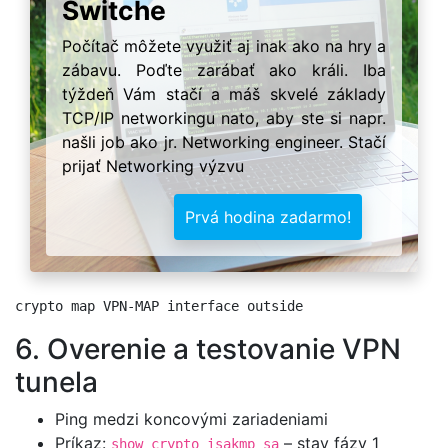
Switche
Počítač môžete využiť aj inak ako na hry a
zábavu. Poďte zarábať ako králi. Iba
týždeň Vám stačí a máš skvelé základy
TCP/IP networkingu nato, aby ste si napr.
našli job ako jr. Networking engineer. Stačí
prijať Networking výzvu
Prvá hodina zadarmo!
6. Overenie a testovanie VPN
tunela
Ping medzi koncovými zariadeniami
Príkaz:
– stav fázy 1
show crypto isakmp sa